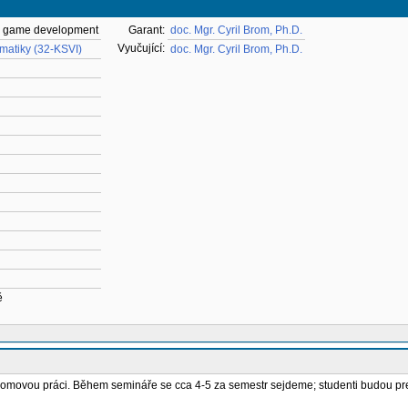
r game development
Garant:
doc. Mgr. Cyril Brom, Ph.D.
Vyučující:
rmatiky (32-KSVI)
doc. Mgr. Cyril Brom, Ph.D.
ě
iplomovou práci. Během semináře se cca 4-5 za semestr sejdeme; studenti budou pre