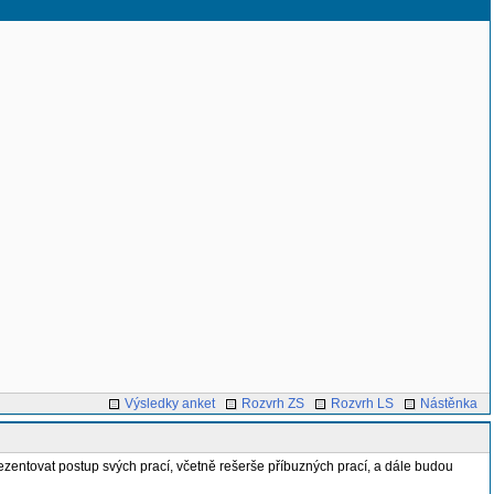
Výsledky anket
Rozvrh ZS
Rozvrh LS
Nástěnka
zentovat postup svých prací, včetně rešerše příbuzných prací, a dále budou