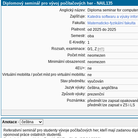
Diplomový seminář pro vývoj počítačových her - NAIL135
Anglický název:
Diploma seminar for compute
Zajišťuje:
Katedra softwaru a výuky info
Fakulta:
Matematicko-fyzikální fakulta
Platnost:
od 2025 do 2025
Semestr:
oba
E-Kredity:
1
Rozsah, examinace:
0/1, Z
[HT]
Počet míst:
neomezen
Minimální obsazenost:
neomezen
4EU+:
ne
Virtuální mobilita / počet míst pro virtuální mobilitu:
ne
Stav předmětu:
vyučován
Jazyk výuky:
čeština, angličtina
Způsob výuky:
prezenční
Poznámka:
předmět lze zapsat opakovan
předmět lze zapsat v ZS i LS
Anotace
-
Referativní seminář pro studenty vývoje počítačových her, kteří mají zadanou d
oponovat práce ostatních studentů.