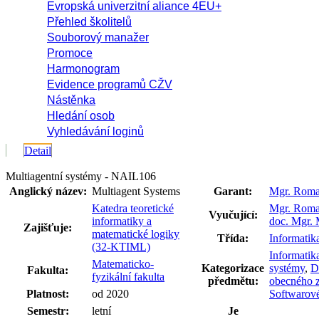
Evropská univerzitní aliance 4EU+
Přehled školitelů
Souborový manažer
Promoce
Harmonogram
Evidence programů CŽV
Nástěnka
Hledání osob
Vyhledávání loginů
Detail
Multiagentní systémy - NAIL106
Anglický název:
Multiagent Systems
Garant:
Mgr. Roma
Katedra teoretické
Mgr. Roma
Vyučující:
informatiky a
doc. Mgr. M
Zajišťuje:
matematické logiky
Třída:
Informatik
(32-KTIML)
Informatik
Matematicko-
Kategorizace
systémy
,
D
Fakulta:
fyzikální fakulta
předmětu:
obecného 
Platnost:
od 2020
Softwarové
Semestr:
letní
Je