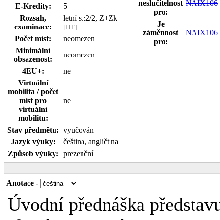
neslučitelnost
NAIX106
E-Kredity:
5
pro:
Rozsah,
letní s.:2/2, Z+Zk
Je
examinace:
[HT]
záměnnost
NAIX106
Počet míst:
neomezen
pro:
Minimální
neomezen
obsazenost:
4EU+:
ne
Virtuální
mobilita / počet
míst pro
ne
virtuální
mobilitu:
Stav předmětu:
vyučován
Jazyk výuky:
čeština, angličtina
Způsob výuky:
prezenční
Anotace
-
Úvodní přednáška představu