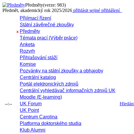
Předměty
(verze: 983)
Předmět, akademický rok 2025/2026
přihlásit se
jiné přihlášení
Přijímací řízení
Státní závěrečné zkoušky
Předměty
x
Témata prací (Výběr práce)
Anketa
Rozvrh
Přihlašování stáží
Komise
Pozvánky na státní zkoušky a obhajoby
Centrální katalog
Portál elektronických zdrojů
Centrální vyhledávač informačních zdrojů UK
Moodle (E-learning)
--:--
UK Forum
Hledání 
UK Point
Centrum Carolina
Platforma doktorského studia
Klub Alumni