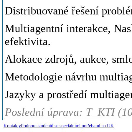
Distribuované řešení probl
Multiagentní interakce, Nas
efektivita.
Alokace zdrojů, aukce, sml
Metodologie návrhu multiag
Jazyky a prostředí multiag
Poslední úprava: T_KTI (1
Kontakty
Podpora studentů se speciálními potřebami na UK