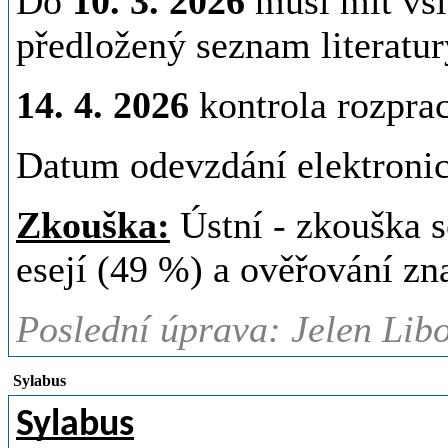
Do
10. 3. 2026
musí mít vši
předložený seznam literatur
14. 4. 2026
kontrola rozprac
Datum odevzdání elektroni
Zkouška:
Ústní - zkouška s
esejí (49 %) a ověřování zn
Poslední úprava: Jelen Libo
Sylabus
Sylabus