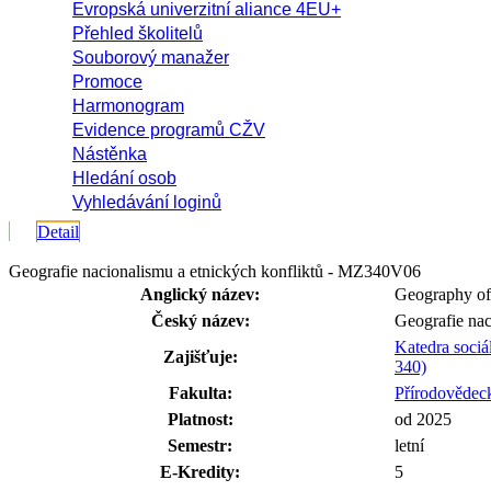
Evropská univerzitní aliance 4EU+
Přehled školitelů
Souborový manažer
Promoce
Harmonogram
Evidence programů CŽV
Nástěnka
Hledání osob
Vyhledávání loginů
Detail
Geografie nacionalismu a etnických konfliktů - MZ340V06
Anglický název:
Geography of 
Český název:
Geografie nac
Katedra sociá
Zajišťuje:
340)
Fakulta:
Přírodovědeck
Platnost:
od 2025
Semestr:
letní
E-Kredity:
5