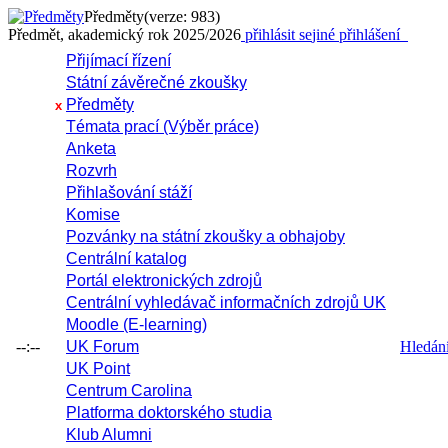
Předměty
(verze: 983)
Předmět, akademický rok 2025/2026
přihlásit se
jiné přihlášení
Přijímací řízení
Státní závěrečné zkoušky
Předměty
x
Témata prací (Výběr práce)
Anketa
Rozvrh
Přihlašování stáží
Komise
Pozvánky na státní zkoušky a obhajoby
Centrální katalog
Portál elektronických zdrojů
Centrální vyhledávač informačních zdrojů UK
Moodle (E-learning)
--:--
UK Forum
Hledání 
UK Point
Centrum Carolina
Platforma doktorského studia
Klub Alumni