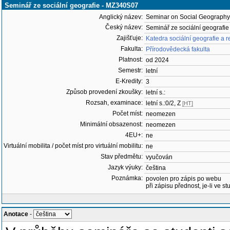
Seminář ze sociální geografie - MZ340S07
Anglický název:
Seminar on Social Geography
Český název:
Seminář ze sociální geografie
Zajišťuje:
Katedra sociální geografie a 
Fakulta:
Přírodovědecká fakulta
Platnost:
od 2024
Semestr:
letní
E-Kredity:
3
Způsob provedení zkoušky:
letní s.:
Rozsah, examinace:
letní s.:0/2, Z
[HT]
Počet míst:
neomezen
Minimální obsazenost:
neomezen
4EU+:
ne
Virtuální mobilita / počet míst pro virtuální mobilitu:
ne
Stav předmětu:
vyučován
Jazyk výuky:
čeština
Poznámka:
povolen pro zápis po webu
při zápisu přednost, je-li ve st
Anotace
-