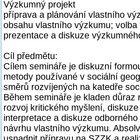
Výzkumný projekt
příprava a plánování vlastního vý
obsahu vlastního výzkumu; volba
prezentace a diskuze výzkumného
Cíl předmětu:
Cílem semináře je diskuzní formou
metody používané v sociální geog
směrů rozvíjených na katedře soci
Během semináře je kladen důraz na
rozvoj kritického myšlení, disku
interpretace a diskuze odborného 
návrhu vlastního výzkumu. Absol
usnadnit přípravu na SZZK a real