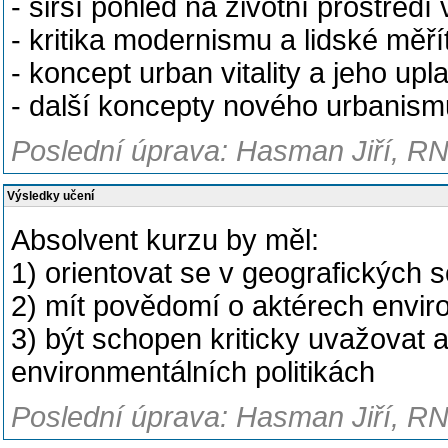
- širší pohled na životní prostřed
- kritika modernismu a lidské měř
- koncept urban vitality a jeho upl
- další koncepty nového urbanism
Poslední úprava: Hasman Jiří, RN
Výsledky učení
Absolvent kurzu by měl:
1) orientovat se v geografických s
2) mít povědomí o aktérech enviro
3) být schopen kriticky uvažovat a
environmentálních politikách
Poslední úprava: Hasman Jiří, RN