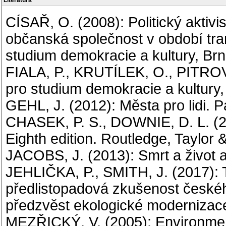
Literatura
CÍSAŘ, O. (2008): Politický aktivi
občanská společnost v období tr
studium demokracie a kultury, Brn
FIALA, P., KRUTÍLEK, O., PITROV
pro studium demokracie a kultury,
GEHL, J. (2012): Města pro lidi. P
CHASEK, P. S., DOWNIE, D. L. (20
Eighth edition. Routledge, Taylor
JACOBS, J. (2013): Smrt a život
JEHLIČKA, P., SMITH, J. (2017): 
předlistopadová zkušenost českéh
předzvěst ekologické modernizace
MEZŘICKÝ, V. (2005): Environmentál