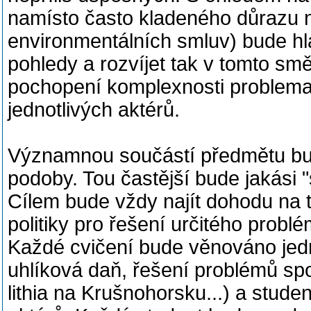
namísto často kladeného důrazu na
environmentálních smluv) bude hl
pohledy a rozvíjet tak v tomto smě
pochopení komplexnosti problemati
jednotlivých aktérů.
Významnou součástí předmětu bud
podoby. Tou častější bude jakási 
Cílem bude vždy najít dohodu na 
politiky pro řešení určitého prob
Každé cvičení bude věnováno jedn
uhlíková daň, řešení problémů sp
lithia na Krušnohorsku...) a stude