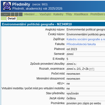
Předměty
(verze: 983)
Předmět, akademický rok 2025/2026
Hledání ...
Vyučující
Katedry
Třídy
Klasifikace
Prohlížení 
--:--
Detail
Environmentální politická geografie - MZ340R10
Anglický název:
Environmental political geogr
Český název:
Environmentální politická geo
Zajišťuje:
Katedra sociální geografie a 
Fakulta:
Přírodovědecká fakulta
Platnost:
od 2023
Semestr:
zimní
E-Kredity:
5
Způsob provedení zkoušky:
zimní s.:
Rozsah, examinace:
zimní s.:2/1, Z+Zk
[HT]
Počet míst:
neomezen
Minimální obsazenost:
neomezen
4EU+:
ne
Virtuální mobilita / počet míst pro virtuální mobilitu:
ne
Stav předmětu:
vyučován
Jazyk výuky:
čeština
Poznámka:
povolen pro zápis po webu