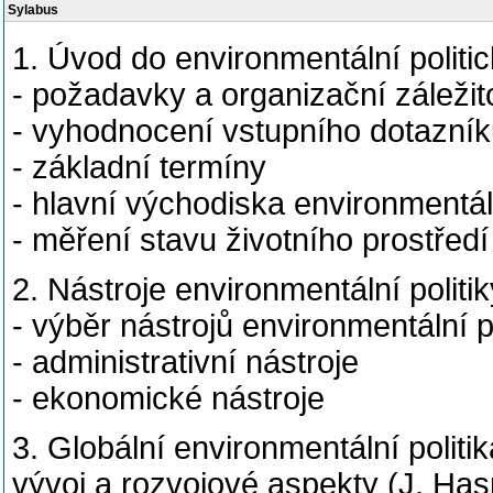
Sylabus
1. Úvod do environmentální politi
- požadavky a organizační záležito
- vyhodnocení vstupního dotazní
- základní termíny
- hlavní východiska environmentáln
- měření stavu životního prostředí
2. Nástroje environmentální politi
- výběr nástrojů environmentální po
- administrativní nástroje
- ekonomické nástroje
3. Globální environmentální politi
vývoj a rozvojové aspekty (J. Ha