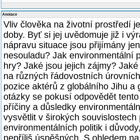
Anotace
Vliv člověka na životní prostředí 
doby. Byť si jej uvědomuje již i vý
nápravu situace jsou přijímány jen
nesouladu? Jak environmentální pol
hry? Jaké jsou jejich zájmy? Jaké 
na různých řádovostních úrovních 
pozice aktérů z globálního Jihu a
otázky se pokusí odpovědět tento
příčiny a důsledky environmentál
vysvětlit v širokých souvislostech
environmentálních politik i důvody,
nepříliš úspěšných. S ohledem na 