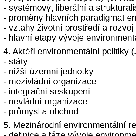
- systémový, liberální a struktural
- proměny hlavních paradigmat env
- vztahy životní prostředí a rozvoj
- hlavní etapy vývoje environmentál
4. Aktéři environmentální politiky
- státy
- nižší územní jednotky
- mezivládní organizace
- integrační seskupení
- nevládní organizace
- průmysl a obchod
5. Mezinárodní environmentální r
- definice a fáze vývoje environm