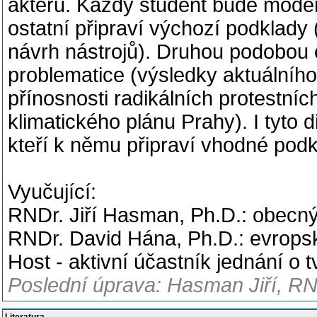
aktérů. Každý student bude modero
ostatní připraví výchozí podklady
návrh nástrojů). Druhou podobou 
problematice (výsledky aktuálníh
přínosnosti radikálních protestní
klimatického plánu Prahy). I tyto
kteří k němu připraví vhodné podk
Vyučující:
RNDr. Jiří Hasman, Ph.D.: obecný
RNDr. David Hána, Ph.D.: evropsk
Host - aktivní účastník jednání o t
Poslední úprava: Hasman Jiří, RN