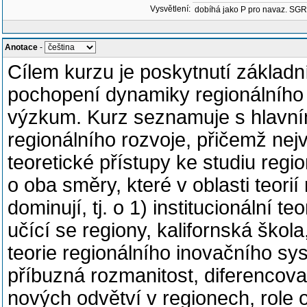
Vysvětlení:
dobíhá jako P pro navaz. SG
Anotace
-
Cílem kurzu je poskytnutí základ
pochopení dynamiky regionálního a
výzkum. Kurz seznamuje s hlavním
regionálního rozvoje, přičemž nej
teoretické přístupy ke studiu reg
o oba směry, které v oblasti teori
dominují, tj. o 1) institucionální t
učící se regiony, kalifornská škola
teorie regionálního inovačního s
příbuzná rozmanitost, diferencova
nových odvětví v regionech, role o