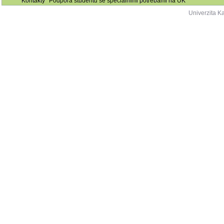
Kontakty
Podpora studentů se speciálními potřebami na UK
Univerzita K