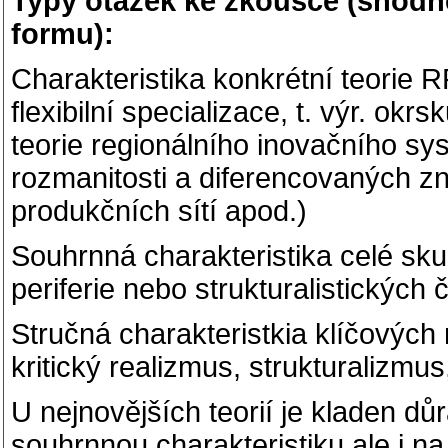
Typy otázek ke zkoušce (shodn
formu):
Charakteristika konkrétní teorie RR,
flexibilní specializace, t. výr. okrs
teorie regionálního inovačního s
rozmanitosti a diferencovaných zn
produkčních sítí apod.)
Souhrnná charakteristika celé skupi
periferie nebo strukturalistických či
Stručná charakteristkia klíčových
kritický realizmus, strukturaliz
U nejnovějších teorií je kladen dů
souhrnnou charakteristiku ale i n