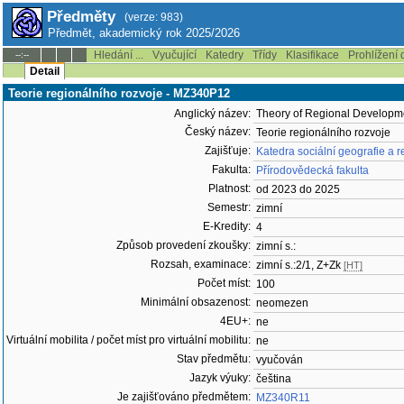
Předměty
(verze: 983)
Předmět, akademický rok 2025/2026
Hledání ...
Vyučující
Katedry
Třídy
Klasifikace
Prohlížení 
--:--
Detail
Teorie regionálního rozvoje - MZ340P12
Anglický název:
Theory of Regional Developm
Český název:
Teorie regionálního rozvoje
Zajišťuje:
Katedra sociální geografie a 
Fakulta:
Přírodovědecká fakulta
Platnost:
od 2023 do 2025
Semestr:
zimní
E-Kredity:
4
Způsob provedení zkoušky:
zimní s.:
Rozsah, examinace:
zimní s.:2/1, Z+Zk
[HT]
Počet míst:
100
Minimální obsazenost:
neomezen
4EU+:
ne
Virtuální mobilita / počet míst pro virtuální mobilitu:
ne
Stav předmětu:
vyučován
Jazyk výuky:
čeština
Je zajišťováno předmětem:
MZ340R11