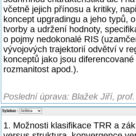
včetně jejich přínosu a kritiky, 
koncept upgradingu a jeho typů, o 
tvorby a udržení hodnoty, specifika
o pojmy nedokonalé RIS (uzamčen
vývojových trajektorií odvětví v r
konceptů jako jsou diferencované 
rozmanitost apod.).
Poslední úprava: Blažek Jiří, prof
Sylabus
-
1. Možnosti klasifikace TRR a zá
versus struktura, konvergence ve