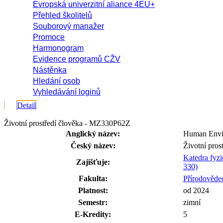
Evropská univerzitní aliance 4EU+
Přehled školitelů
Souborový manažer
Promoce
Harmonogram
Evidence programů CŽV
Nástěnka
Hledání osob
Vyhledávání loginů
Detail
Životní prostředí člověka - MZ330P62Z
Anglický název:
Human Envi
Český název:
Životní pros
Katedra fyzi
Zajišťuje:
330)
Fakulta:
Přírodovědec
Platnost:
od 2024
Semestr:
zimní
E-Kredity:
5