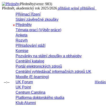
Předměty
(verze: 983)
Předmět, akademický rok 2025/2026
přihlásit se
jiné přihlášení
Přijímací řízení
Státní závěrečné zkoušky
Předměty
x
Témata prací (Výběr práce)
Anketa
Rozvrh
Přihlašování stáží
Komise
Pozvánky na státní zkoušky a obhajoby
Centrální katalog
Portál elektronických zdrojů
Centrální vyhledávač informačních zdrojů UK
Moodle (E-learning)
--:--
UK Forum
Hledání 
UK Point
Centrum Carolina
Platforma doktorského studia
Klub Alumni