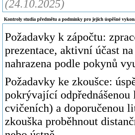
(24.10.2025)
Kontroly studia předmětu a podmínky pro jejich úspěšné vykon
Požadavky k zápočtu: zpraco
prezentace, aktivní účast n
nahrazena podle pokynů vyuč
Požadavky ke zkoušce: úsp
pokrývající odpřednášenou l
cvičeních) a doporučenou li
zkouška proběhnout distanč
nebo ústně.