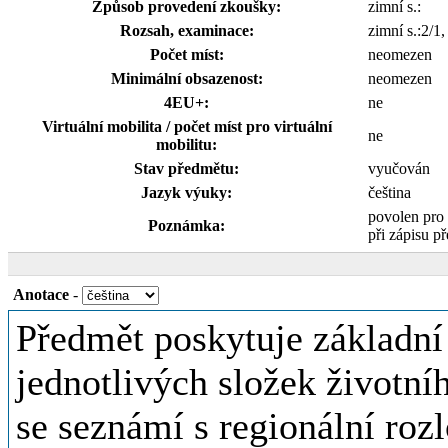
Způsob provedení zkoušky:
zimní s.:
Rozsah, examinace:
zimní s.:2/
Počet míst:
neomezen
Minimální obsazenost:
neomezen
4EU+:
ne
Virtuální mobilita / počet míst pro virtuální
ne
mobilitu:
Stav předmětu:
vyučován
Jazyk výuky:
čeština
povolen pro
Poznámka:
při zápisu př
Anotace
-
Předmět poskytuje základní
jednotlivých složek životní
se seznámí s regionální roz