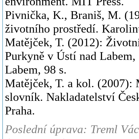
environment. MIT Press.
Pivnička, K., Braniš, M. (1
životního prostředí. Karoli
Matějček, T. (2012): Životní
Purkyně v Ústí nad Labem, 
Labem, 98 s.
Matějček, T. a kol. (2007):
slovník. Nakladatelství Čes
Praha.
Poslední úprava: Treml Václ