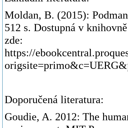
Moldan, B. (2015): Podmaně
512 s. Dostupná v knihovně
zde:
https://ebookcentral.proque
origsite=primo&c=UERG&
Doporučená literatura:
Goudie, A. 2012: The human