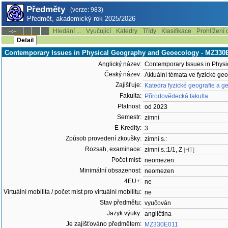
Předměty
(verze: 983)
Předmět, akademický rok 2025/2026
Hledání ...
Vyučující
Katedry
Třídy
Klasifikace
Prohlížení 
--:--
Detail
Contemporary Issues in Physical Geography and Geoecology - MZ330
Anglický název:
Contemporary Issues in Phys
Český název:
Aktuální témata ve fyzické geo
Zajišťuje:
Katedra fyzické geografie a g
Fakulta:
Přírodovědecká fakulta
Platnost:
od 2023
Semestr:
zimní
E-Kredity:
3
Způsob provedení zkoušky:
zimní s.:
Rozsah, examinace:
zimní s.:1/1, Z
[HT]
Počet míst:
neomezen
Minimální obsazenost:
neomezen
4EU+:
ne
Virtuální mobilita / počet míst pro virtuální mobilitu:
ne
Stav předmětu:
vyučován
Jazyk výuky:
angličtina
Je zajišťováno předmětem:
MZ330E011