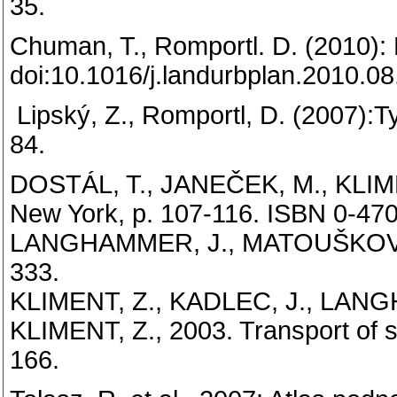
Chuman, T., Romportl. D. (2010): 
doi:10.1016/j.landu
Lipský, Z., Romportl, D. (2007):Ty
8
DOSTÁL, T., JANEČEK, M., KLIMEN
New York, p. 107-116. ISBN 0-47
LANGHAMMER, J., MATOUŠKOVÁ, M.,
333.
KLIMENT, Z., KADLEC, J., LANGH
KLIMENT, Z., 2003. Transport of s
1