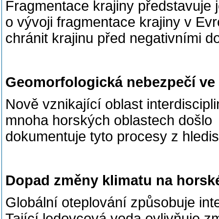
Fragmentace krajiny představuje j
o vývoji fragmentace krajiny v Ev
chránit krajinu před negativními d
Geomorfologická nebezpečí ve 
Nově vznikající oblast interdisci
mnoha horských oblastech došlo k
dokumentuje tyto procesy z hledis
Dopad změny klimatu na horské
Globální oteplování způsobuje int
Tající ledovcová voda ovlivňuje z