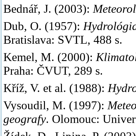
Bednář, J. (2003):
Meteorol
Dub, O. (1957):
Hydrológia
Bratislava: SVTL, 488 s.
Kemel, M. (2000):
Klimatol
Praha: ČVUT, 289 s.
Kříž, V. et al. (1988):
Hydro
Vysoudil, M. (1997):
Meteo
geografy
. Olomouc: Univerz