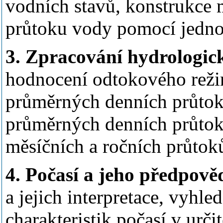
vodních stavů, konstrukce 
průtoku vody pomocí jedno
3. Zpracování hydrologic
hodnocení odtokového reži
průměrných denních průtoků
průměrných denních průto
měsíčních a ročních průtok
4. Počasí a jeho předpově
a jejich interpretace, vyhle
charakteristik počasí v urč