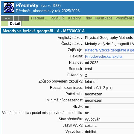
Předměty
(verze: 983)
Předmět, akademický rok 2025/2026
Hledání ...
Vyučující
Katedry
Třídy
Klasifikace
Prohlížení 
--:--
Detail
Metody ve fyzické geografii I.A - MZ330C01A
Anglický název:
Physical Geography Methods 
Český název:
Metody ve fyzické geografii I.A
Zajišťuje:
Katedra fyzické geografie a g
Fakulta:
Přírodovědecká fakulta
Platnost:
od 2022
Semestr:
letní
E-Kredity:
2
Způsob provedení zkoušky:
letní s.:
Rozsah, examinace:
letní s.:0/1, Z
[HT]
Počet míst:
neomezen
Minimální obsazenost:
neomezen
4EU+:
ne
Virtuální mobilita / počet míst pro virtuální mobilitu:
ne
Stav předmětu:
vyučován
Jazyk výuky:
čeština
Vysvětlení:
dobíhá