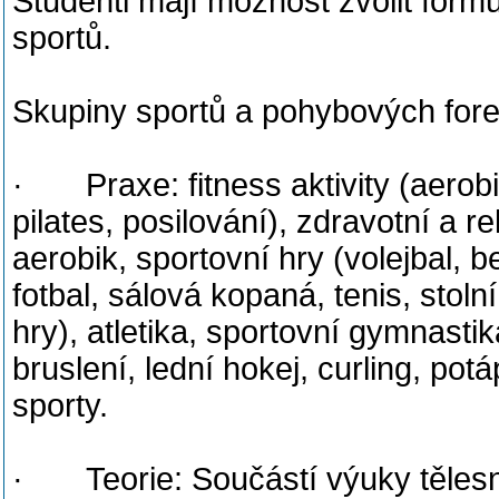
Studenti mají možnost zvolit formu
sportů.
Skupiny sportů a pohybových for
· Praxe: fitness aktivity (aerob
pilates, posilování), zdravotní a r
aerobik, sportovní hry (volejbal, be
fotbal, sálová kopaná, tenis, stoln
hry), atletika, sportovní gymnastika
bruslení, lední hokej, curling, pot
sporty.
· Teorie: Součástí výuky tělesn