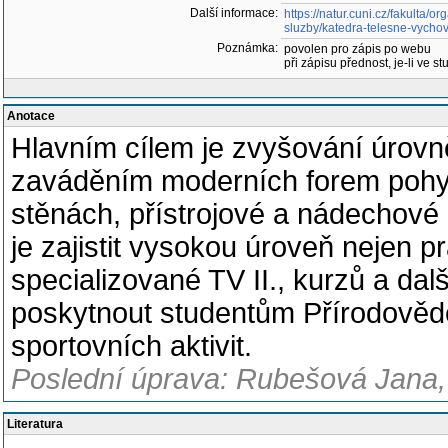
Další informace:
https://natur.cuni.cz/fakulta/o
sluzby/katedra-telesne-vycho
Poznámka:
povolen pro zápis po webu
při zápisu přednost, je-li ve st
Anotace
Hlavním cílem je zvyšování úrovn
zaváděním moderních forem pohybo
stěnách, přístrojové a nádechové 
je zajistit vysokou úroveň nejen pr
specializované TV II., kurzů a dal
poskytnout studentům Přírodověde
sportovních aktivit.
Poslední úprava: Rubešová Jana,
Literatura