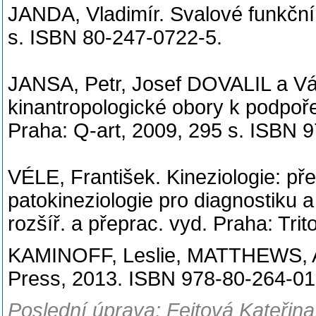
JANDA, Vladimír. Svalové funkční 
s. ISBN 80-247-0722-5.
JANSA, Petr, Josef DOVALIL a Vá
kinantropologické obory k podpoře 
Praha: Q-art, 2009, 295 s. ISBN 
VÉLE, František. Kineziologie: pře
patokineziologie pro diagnostiku 
rozšíř. a přeprac. vyd. Praha: Tri
KAMINOFF, Leslie, MATTHEWS, A
Press, 2013. ISBN 978-80-264-0
Poslední úprava: Feitová Kateřina