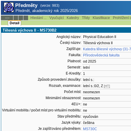
Předměty
(verze: 983)
Předmět, akademický rok 2025/2026
Hledání ...
Vyučující
Katedry
Třídy
Klasifikace
Prohlížení 
--:--
Detail
Tělesná výchova II - MS730B2
Anglický název:
Physical Education II
Český název:
Tělesná výchova II
Zajišťuje:
Katedra tělesné výchovy (31-
Fakulta:
Přírodovědecká fakulta
Platnost:
od 2025
Semestr:
letní
E-Kredity:
1
Způsob provedení zkoušky:
letní s.:
Rozsah, examinace:
letní s.:0/2, Z
[HT]
Počet míst:
neomezen
Minimální obsazenost:
neomezen
4EU+:
ne
Virtuální mobilita / počet míst pro virtuální mobilitu:
ne
Stav předmětu:
vyučován
Jazyk výuky:
čeština
Je zajišťováno předmětem:
MS730C