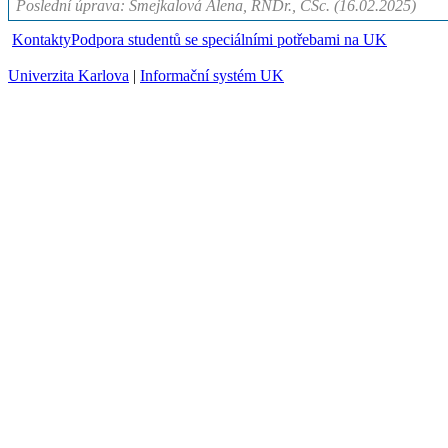
Poslední úprava: Šmejkalová Alena, RNDr., CSc. (16.02.2025)
Kontakty
Podpora studentů se speciálními potřebami na UK
Univerzita Karlova
|
Informační systém UK