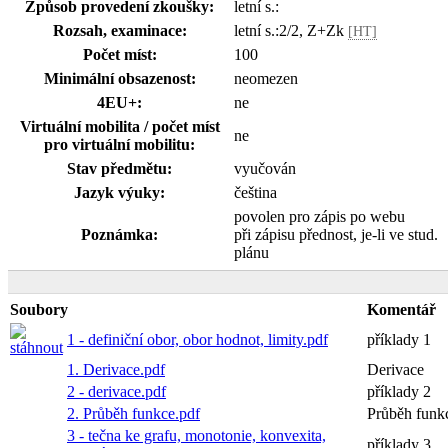
Způsob provedení zkoušky:
letní s.:
Rozsah, examinace:
letní s.:2/2, Z+Zk
[HT]
Počet míst:
100
Minimální obsazenost:
neomezen
4EU+:
ne
Virtuální mobilita / počet míst
ne
pro virtuální mobilitu:
Stav předmětu:
vyučován
Jazyk výuky:
čeština
povolen pro zápis po webu
Poznámka:
při zápisu přednost, je-li ve stud.
plánu
Soubory
Komentář
1 - definiční obor, obor hodnot, limity.pdf
příklady 1
1. Derivace.pdf
Derivace
2 - derivace.pdf
příklady 2
2. Průběh funkce.pdf
Průběh funk
3 - tečna ke grafu, monotonie, konvexita,
příklady 3