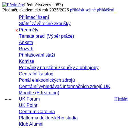
Předměty
(verze: 983)
Předmět, akademický rok 2025/2026
přihlásit se
jiné přihlášení
Přijímací řízení
Státní závěrečné zkoušky
Předměty
x
Témata prací (Výběr práce)
Anketa
Rozvrh
Přihlašování stáží
Komise
Pozvánky na státní zkoušky a obhajoby
Centrální katalog
Portál elektronických zdrojů
Centrální vyhledávač informačních zdrojů UK
Moodle (E-learning)
--:--
UK Forum
Hledání 
UK Point
Centrum Carolina
Platforma doktorského studia
Klub Alumni