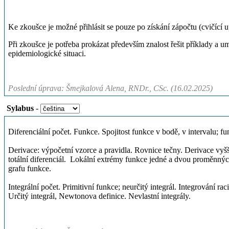
Ke zkoušce je možné přihlásit se pouze po získání zápočtu (cvičící 
Při zkoušce je potřeba prokázat především znalost řešit příklady a um
epidemiologické situaci.
Poslední úprava: Šmejkalová Alena, RNDr., CSc. (16.02.2025)
Sylabus
-
Diferenciální počet. Funkce. Spojitost funkce v bodě, v intervalu; f
Derivace: výpočetní vzorce a pravidla. Rovnice tečny. Derivace vyšší
totální diferenciál. Lokální extrémy funkce jedné a dvou proměnnýc
grafu funkce.
Integrální počet. Primitivní funkce; neurčitý integrál. Integrování ra
Určitý integrál, Newtonova definice. Nevlastní integrály.