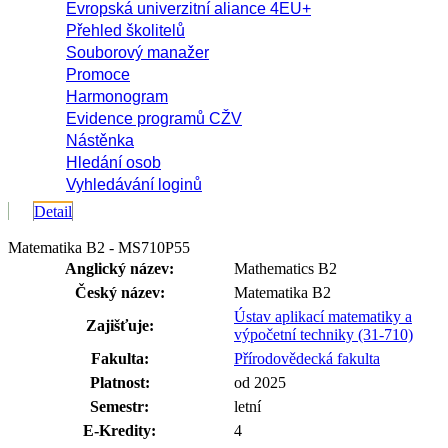
Evropská univerzitní aliance 4EU+
Přehled školitelů
Souborový manažer
Promoce
Harmonogram
Evidence programů CŽV
Nástěnka
Hledání osob
Vyhledávání loginů
Detail
Matematika B2 - MS710P55
Anglický název:
Mathematics B2
Český název:
Matematika B2
Ústav aplikací matematiky a
Zajišťuje:
výpočetní techniky (31-710)
Fakulta:
Přírodovědecká fakulta
Platnost:
od 2025
Semestr:
letní
E-Kredity:
4