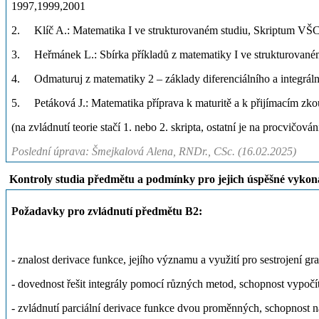
1997,1999,2001
2. Klíč A.: Matematika I ve strukturovaném studiu, Skriptum V
3. Heřmánek L.: Sbírka příkladů z matematiky I ve strukturovan
4. Odmaturuj z matematiky 2 – základy diferenciálního a integrál
5. Petáková J.: Matematika příprava k maturitě a k přijímacím zkou
(na zvládnutí teorie stačí 1. nebo 2. skripta, ostatní je na procvičován
Poslední úprava: Šmejkalová Alena, RNDr., CSc. (16.02.2025)
Kontroly studia předmětu a podmínky pro jejich úspěšné vykon
Požadavky pro zvládnutí předmětu B2:
- znalost derivace funkce, jejího významu a využití pro sestrojení g
- dovednost řešit integrály pomocí různých metod, schopnost vypočíta
- zvládnutí parciální derivace funkce dvou proměnných, schopnost n