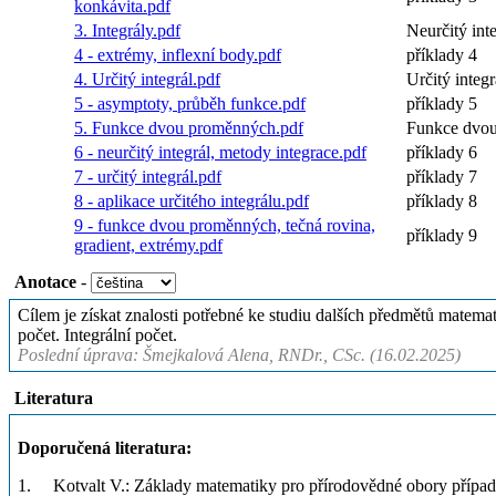
konkávita.pdf
3. Integrály.pdf
Neurčitý int
4 - extrémy, inflexní body.pdf
příklady 4
4. Určitý integrál.pdf
Určitý integr
5 - asymptoty, průběh funkce.pdf
příklady 5
5. Funkce dvou proměnných.pdf
Funkce dvo
6 - neurčitý integrál, metody integrace.pdf
příklady 6
7 - určitý integrál.pdf
příklady 7
8 - aplikace určitého integrálu.pdf
příklady 8
9 - funkce dvou proměnných, tečná rovina,
příklady 9
gradient, extrémy.pdf
Anotace
-
Cílem je získat znalosti potřebné ke studiu dalších předmětů matemat
počet. Integrální počet.
Poslední úprava: Šmejkalová Alena, RNDr., CSc. (16.02.2025)
Literatura
Doporučená literatura:
1. Kotvalt V.: Základy matematiky pro přírodovědné obory případ