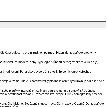
tová populace - početní růst, tempo růstu. Hlavní demografické problémy
lobální revoluce moderní doby. Typologie průběhu demografické revoluce a její
osti hodnocení. Perspektivy vývoje úmrtnosti, Epidemiologický přechod -
rozvojové země. Hlavní charakteristiky plodnosti a trendy v úrovni plodnosti podle
 Svět: rozdíly v intenzitě sňatečnosti podle regionů a pohlaví. Sňatečnost
lativa a dostupnost rozvodu. Rozvodovost v Evropě. Druhý demografický přechod
 v průběhu historie. Současná situace – vyspělé a rozvojové země, Demografické