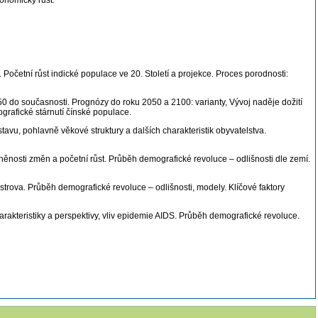
konomický růst.
 Početní růst indické populace ve 20. Století a projekce. Proces porodnosti:
950 do současnosti. Prognózy do roku 2050 a 2100: varianty, Vývoj naděje dožití
grafické stárnutí čínské populace.
avu, pohlavně věkové struktury a dalších charakteristik obyvatelstva.
něnosti změn a početní růst. Průběh demografické revoluce – odlišnosti dle zemí.
trova. Průběh demografické revoluce – odlišnosti, modely. Klíčové faktory
arakteristiky a perspektivy, vliv epidemie AIDS. Průběh demografické revoluce.