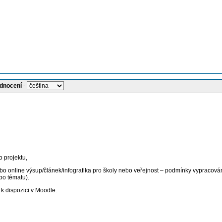
odnocení
-
 projektu,
o online výsup/článek/infografika pro školy nebo veřejnost – podmínky vypracování
bo tématu).
k dispozici v Moodle.