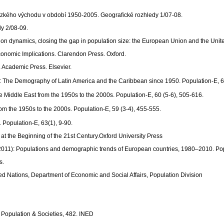
lízkého východu v období 1950-2005. Geografické rozhledy 1/07-08.
dy 2/08-09.
ation dynamics, closing the gap in population size: the European Union and the Uni
conomic Implications. Clarendon Press. Oxford.
. Academic Press. Elsevier.
06): The Demography of Latin America and the Caribbean since 1950. Population-E, 
 Middle East from the 1950s to the 2000s. Population-E, 60 (5-6), 505-616.
om the 1950s to the 2000s. Population-E, 59 (3-4), 455-555.
 Population-E, 63(1), 9-90.
 at the Beginning of the 21st Century.Oxford University Press
 S. (2011): Populations and demographic trends of European countries, 1980–2010. Po
s.
ed Nations, Department of Economic and Social Affairs, Population Division
 Population & Societies, 482. INED