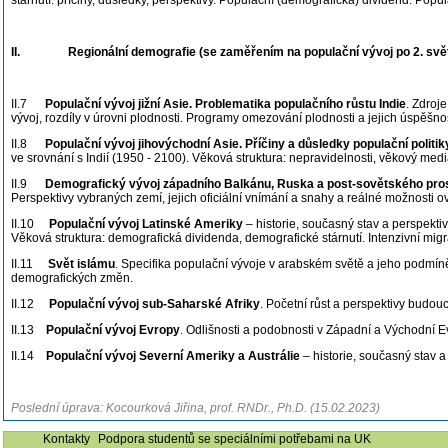
stárnutí: příčiny, důsledky, perspektivy. Populační (demografická) dividend. Po
II.
Regionální demografie (se zaměřením na populační vývoj po 2. svě
II.7
Populační vývoj jižní Asie. Problematika populačního růstu Indie
. Zdroj
vývoj, rozdíly v úrovni plodnosti. Programy omezování plodnosti a jejich úspěšno
II.8
Populační vývoj jihovýchodní Asie. Příčiny a důsledky populační politik
ve srovnání s Indií (1950 - 2100). Věková struktura: nepravidelnosti, věkový me
II.9
Demografický vývoj západního Balkánu, Ruska a post-sovětského pro
Perspektivy vybraných zemí, jejich oficiální vnímání a snahy a reálné možnosti ov
II.10
Populační vývoj Latinské Ameriky
– historie, současný stav a perspekti
Věková struktura: demografická dividenda, demografické stárnutí. Intenzivní mig
II.11
Svět islámu
. Specifika populační vývoje v arabském světě a jeho podmíně
demografických změn.
II.12
Populační vývoj sub-Saharské Afriky
. Početní růst a perspektivy budou
II.13
Populační vývoj Evropy
. Odlišnosti a podobnosti v Západní a Východní 
II.14
Populační vývoj Severní Ameriky a Austrálie
– historie, současný stav a
Poslední úprava: Kocourková Jiřina, prof. RNDr., Ph.D. (15.02.2023)
Kontakty
Podpora studentů se speciálními potřebami na UK