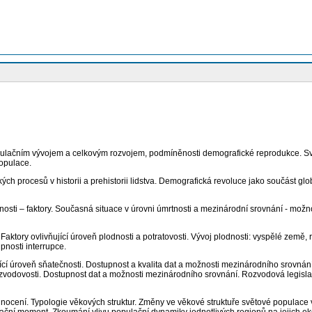
pulačním vývojem a celkovým rozvojem, podmíněnosti demografické reprodukce. Svě
opulace.
kých procesů v historii a prehistorii lidstva. Demografická revoluce jako součást g
nosti – faktory. Současná situace v úrovni úmrtnosti a mezinárodní srovnání - možn
aktory ovlivňující úroveň plodnosti a potratovosti. Vývoj plodnosti: vyspělé země, 
nosti interrupce.
jící úroveň sňatečnosti. Dostupnost a kvalita dat a možnosti mezinárodního srovnání.
rozvodovosti. Dostupnost dat a možnosti mezinárodního srovnání. Rozvodová legis
dnocení. Typologie věkových struktur. Změny ve věkové struktuře světové populace