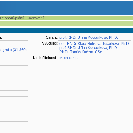
dle oborů/plánů
Nastavení
t
Garant:
prof. RNDr. Jiřina Kocourková, Ph.D.
Vyučující:
doc. RNDr. Klára Hulíková Tesárková, Ph.D.
prof. RNDr. Jiřina Kocourková, Ph.D.
ografie (31-360)
RNDr. Tomáš Kučera, CSc.
Neslučitelnost :
MD360P06