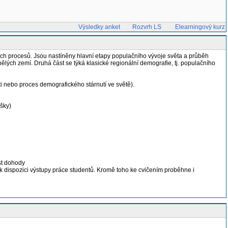
Výsledky anket
Rozvrh LS
Elearningový kurz
ých procesů. Jsou nastíněny hlavní etapy populačního vývoje světa a průběh
ých zemí. Druhá část se týká klasické regionální demografie, tj. populačního
i nebo proces demografického stárnutí ve světě).
ášky)
st dohody
 k dispozici výstupy práce studentů. Kromě toho ke cvičením proběhne i