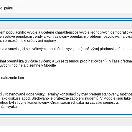
ud. plánu
tem populačního vývoje a ucelené charakteristice vývoje jednotlivých demografick
 světové populační trendy a kontrastovány populační problémy rozvojových a vyspěl
ých procesů mezi světovými regiony.
mata související se světovým populačním vývojem (např. vývoj plodnosti a úmrtnost
at přednáška (i v čase cvičení) a 1/3 (4 x) budou probíhat cvičení (i v čase předn
a úvodní hodině a písemně v Moodle
e naleznete tam.
í v rozvrhované době výuky. Termíny konzultací by byly předem stanoveny, možno
je jako diskuse apod. Sledováno je průběžné zapojení studentů. V Moodle jsou také
a mohou být stručně komentovány. Organizační schůzka na začátku semestru.
nční výuku.