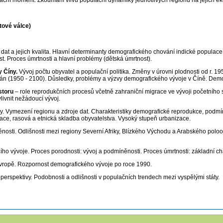
pulační moment. Zkoumání vlivu populační dynamiky jednotlivých regionů na jejich e
tové válce)
e dat a jejich kvalita. Hlavní determinanty demografického chování indické populace.
st. Proces úmrtnosti a hlavní problémy (dětská úmrtnost).
y Číny.
Vývoj počtu obyvatel a populační politika. Změny v úrovni plodnosti od r. 1
dián (1950 - 2100). Důsledky, problémy a výzvy demografického vývoje v Číně. Demo
storu
– role reprodukčních procesů včetně zahraniční migrace ve vývoji početního st
livnit nežádoucí vývoj.
vy. Vymezení regionu a zdroje dat. Charakteristiky demografické reprodukce, podmí
race, rasová a etnická skladba obyvatelstva. Vysoký stupeň urbanizace.
nosti. Odlišnosti mezi regiony Severní Afriky, Blízkého Východu a Arabského poloos
cího vývoje. Proces porodnosti: vývoj a podmíněnosti. Proces úmrtnosti: základní ch
Evropě. Rozpornost demografického vývoje po roce 1990.
 perspektivy. Podobnosti a odlišnosti v populačních trendech mezi vyspělými státy.