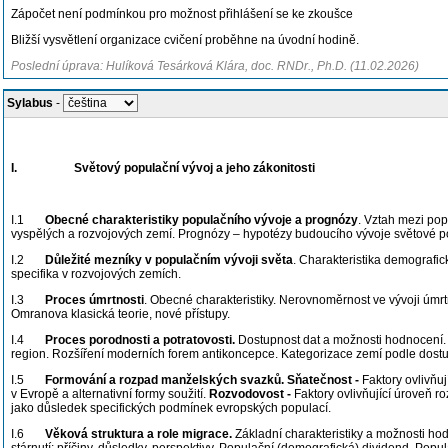
Zápočet není podmínkou pro možnost přihlášení se ke zkoušce
Bližší vysvětlení organizace cvičení proběhne na úvodní hodině.
Poslední úprava: Hulíková Tesárková Klára, doc. RNDr., Ph.D. (11.02.2026)
Sylabus
-
I.
Světový populační vývoj a jeho zákonitosti
I.1
Obecné charakteristiky populačního vývoje a prognózy
. Vztah mezi po
vyspělých a rozvojových zemí. Prognózy – hypotézy budoucího vývoje světové p
I.2
Důležité mezníky v populačním vývoji světa
. Charakteristika demografic
specifika v rozvojových zemích.
I.3
Proces úmrtnosti
. Obecné charakteristiky. Nerovnoměrnost ve vývoji úmrt
Omranova klasická teorie, nové přístupy.
I.4
Proces porodnosti a potratovosti.
Dostupnost dat a možnosti hodnocení. F
region. Rozšíření moderních forem antikoncepce. Kategorizace zemí podle dostup
I.5
Formování a rozpad manželských svazků. Sňatečnost -
Faktory ovlivňu
v Evropě a alternativní formy soužití.
Rozvodovost -
Faktory ovlivňující úroveň 
jako důsledek specifických podmínek evropských populací.
I.6
Věková struktura a role migrace.
Základní charakteristiky a možnosti ho