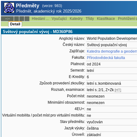
Předměty
(verze: 983)
Předmět, akademický rok 2025/2026
Hledání ...
Vyučující
Katedry
Třídy
Klasifikace
Prohlížení 
--:--
Detail
Světový populační vývoj - MD360P86
Anglický název:
World Population Developmen
Český název:
Světový populační vývoj
Zajišťuje:
Katedra demografie a geodem
Fakulta:
Přírodovědecká fakulta
Platnost:
od 2024
Semestr:
letní
E-Kredity:
6
Způsob provedení zkoušky:
letní s.:kombinovaná
Rozsah, examinace:
letní s.:2/1, Z+Zk
[HT]
Počet míst:
neomezen
Minimální obsazenost:
neomezen
4EU+:
ne
Virtuální mobilita / počet míst pro virtuální mobilitu:
ne
Stav předmětu:
vyučován
Jazyk výuky:
čeština
Úroveň:
základní