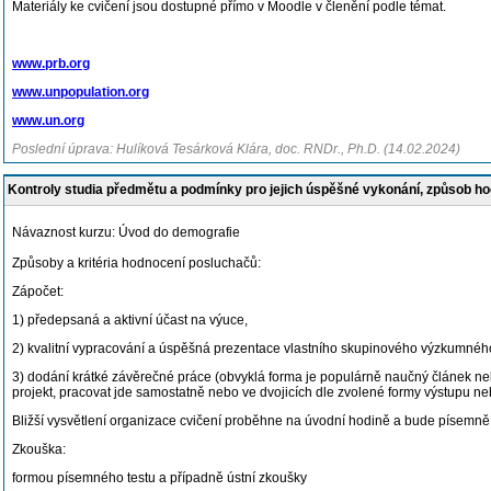
Materiály ke cvičení jsou dostupné přímo v Moodle v členění podle témat.
www.prb.org
www.unpopulation.org
www.un.org
Poslední úprava: Hulíková Tesárková Klára, doc. RNDr., Ph.D. (14.02.2024)
Kontroly studia předmětu a podmínky pro jejich úspěšné vykonání, způsob h
Návaznost kurzu: Úvod do demografie
Způsoby a kritéria hodnocení posluchačů:
Zápočet:
1) předepsaná a aktivní účast na výuce,
2) kvalitní vypracování a úspěšná prezentace vlastního skupinového výzkumného
3) dodání krátké závěrečné práce (obvyklá forma je populárně naučný článek neb
projekt, pracovat jde samostatně nebo ve dvojicích dle zvolené formy výstupu ne
Bližší vysvětlení organizace cvičení proběhne na úvodní hodině a bude písemně 
Zkouška:
formou písemného testu a případně ústní zkoušky