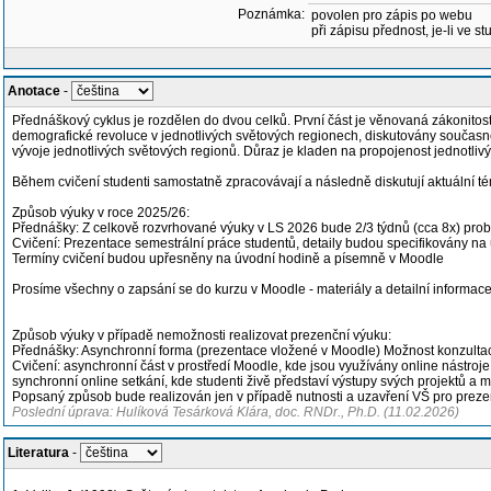
Poznámka:
povolen pro zápis po webu
při zápisu přednost, je-li ve st
Anotace
-
Přednáškový cyklus je rozdělen do dvou celků. První část je věnovaná zákonitos
demografické revoluce v jednotlivých světových regionech, diskutovány současné
vývoje jednotlivých světových regionů. Důraz je kladen na propojenost jednotliv
Během cvičení studenti samostatně zpracovávají a následně diskutují aktuální té
Způsob výuky v roce 2025/26:
Přednášky: Z celkově rozvrhované výuky v LS 2026 bude 2/3 týdnů (cca 8x) probíh
Cvičení: Prezentace semestrální práce studentů, detaily budou specifikovány n
Termíny cvičení budou upřesněny na úvodní hodině a písemně v Moodle
Prosíme všechny o zapsání se do kurzu v Moodle - materiály a detailní informac
Způsob výuky v případě nemožnosti realizovat prezenční výuku:
Přednášky: Asynchronní forma (prezentace vložené v Moodle) Možnost konzultac
Cvičení: asynchronní část v prostředí Moodle, kde jsou využívány online nástro
synchronní online setkání, kde studenti živě představí výstupy svých projektů 
Popsaný způsob bude realizován jen v případě nutnosti a uzavření VŠ pro preze
Poslední úprava: Hulíková Tesárková Klára, doc. RNDr., Ph.D. (11.02.2026)
Literatura
-