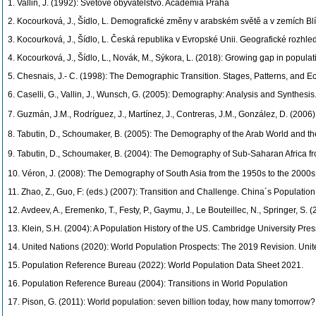
1. Vallin, J. (1992): Světové obyvatelstvo. Academia Praha
2. Kocourková, J., Šídlo, L. Demografické změny v arabském světě a v zemích B
3. Kocourková, J., Šídlo, L. Česká republika v Evropské Unii. Geografické rozhle
4. Kocourková, J., Šídlo, L., Novák, M., Sýkora, L. (2018): Growing gap in popul
5. Chesnais, J.- C. (1998): The Demographic Transition. Stages, Patterns, and E
6. Caselli, G., Vallin, J., Wunsch, G. (2005): Demography: Analysis and Synthesis
7. Guzmán, J.M., Rodríguez, J., Martínez, J., Contreras, J.M., González, D. (20
8. Tabutin, D., Schoumaker, B. (2005): The Demography of the Arab World and the
9. Tabutin, D., Schoumaker, B. (2004): The Demography of Sub-Saharan Africa fr
10. Véron, J. (2008): The Demography of South Asia from the 1950s to the 2000s.
11. Zhao, Z., Guo, F: (eds.) (2007): Transition and Challenge. China´s Population
12. Avdeev, A., Eremenko, T., Festy, P., Gaymu, J., Le Bouteillec, N., Springer,
13. Klein, S.H. (2004): A Population History of the US. Cambridge University Pres
14. United Nations (2020): World Population Prospects: The 2019 Revision. Unit
15. Population Reference Bureau (2022): World Population Data Sheet 2021.
16. Population Reference Bureau (2004): Transitions in World Population
17. Pison, G. (2011): World population: seven billion today, how many tomorrow?