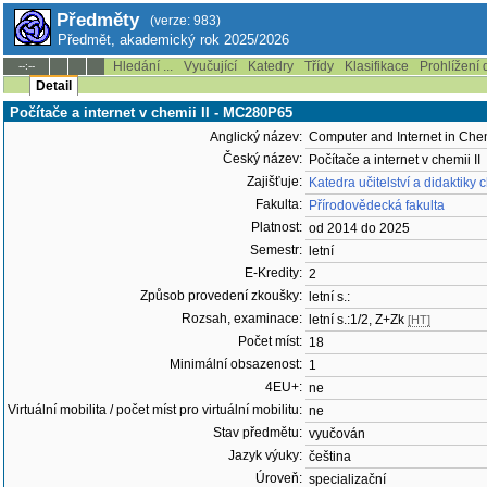
Předměty
(verze: 983)
Předmět, akademický rok 2025/2026
Hledání ...
Vyučující
Katedry
Třídy
Klasifikace
Prohlížení 
--:--
Detail
Počítače a internet v chemii II - MC280P65
Anglický název:
Computer and Internet in Chem
Český název:
Počítače a internet v chemii II
Zajišťuje:
Katedra učitelství a didaktiky
Fakulta:
Přírodovědecká fakulta
Platnost:
od 2014 do 2025
Semestr:
letní
E-Kredity:
2
Způsob provedení zkoušky:
letní s.:
Rozsah, examinace:
letní s.:1/2, Z+Zk
[HT]
Počet míst:
18
Minimální obsazenost:
1
4EU+:
ne
Virtuální mobilita / počet míst pro virtuální mobilitu:
ne
Stav předmětu:
vyučován
Jazyk výuky:
čeština
Úroveň:
specializační