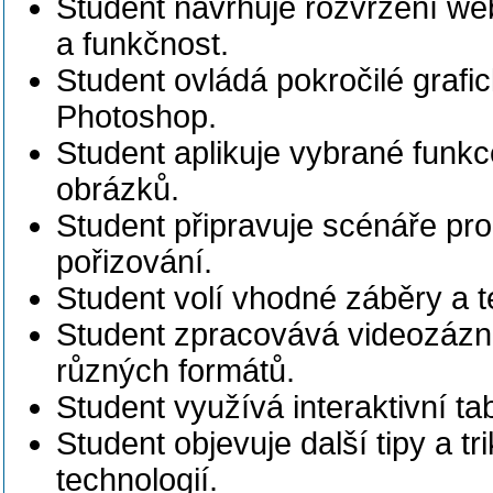
Student navrhuje
rozvržení web
a funkčnost.
Student ovládá
pokročilé grafi
Photoshop.
Student aplikuje
vybrané funkce
obrázků.
Student připravuje
scénáře pro
pořizování.
Student volí
vhodné záběry a te
Student zpracovává
videozázna
různých formátů.
Student využívá
interaktivní ta
Student objevuje
další tipy a tr
technologií.