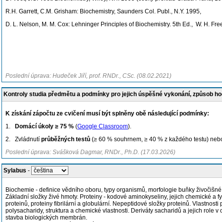
R.H. Garrett, C.M. Grisham: Biochemistry, Saunders Col. Publ., N.Y. 1995,
D. L. Nelson, M. M. Cox: Lehninger Principles of Biochemistry. 5th Ed., W. H. Fr
Poslední úprava: Hudeček Jiří, prof. RNDr., CSc. (08.02.2021)
Kontroly studia předmětu a podmínky pro jejich úspěšné vykonání, způsob h
K získání zápočtu ze cvičení musí být splněny obě následující podmínky:
1.
Domácí úkoly
≥ 75 %
(
Google Classroom
).
2. Zvládnutí
průběžných testů
(≥ 60 % souhrnem, ≥ 40 % z každého testu) ne
Poslední úprava: Svášková Dagmar, RNDr., Ph.D. (17.03.2026)
Sylabus
-
Biochemie - definice vědního oboru, typy organismů, morfologie buňky živočišné,
Základní složky živé hmoty. Proteiny - kodové aminokyseliny, jejich chemické a fys
proteinů, proteiny fibrilární a globulární. Nepeptidové složky proteinů. Vlastnost
polysacharidy, struktura a chemické vlastnosti. Deriváty sacharidů a jejich role v
stavba biologických membrán.