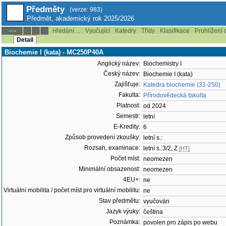
Předměty
(verze: 983)
Předmět, akademický rok 2025/2026
Hledání ...
Vyučující
Katedry
Třídy
Klasifikace
Prohlížení 
--:--
Detail
Biochemie I (kata) - MC250P40A
Anglický název:
Biochemistry I
Český název:
Biochemie I (kata)
Zajišťuje:
Katedra biochemie (31-250)
Fakulta:
Přírodovědecká fakulta
Platnost:
od 2024
Semestr:
letní
E-Kredity:
6
Způsob provedení zkoušky:
letní s.:
Rozsah, examinace:
letní s.:3/2, Z
[HT]
Počet míst:
neomezen
Minimální obsazenost:
neomezen
4EU+:
ne
Virtuální mobilita / počet míst pro virtuální mobilitu:
ne
Stav předmětu:
vyučován
Jazyk výuky:
čeština
Poznámka:
povolen pro zápis po webu