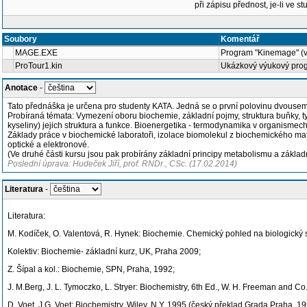
při zápisu přednost, je-li ve st
Soubory
Komentář
MAGE.EXE
Program "Kinemage" (v
ProTour1.kin
Ukázkový výukový pro
Anotace
-
Tato přednáška je určena pro studenty KATA. Jedná se o první polovinu dvousem
Probíraná témata: Vymezení oboru biochemie, základní pojmy, struktura buňky, typ
kyseliny) jejich struktura a funkce. Bioenergetika - termodynamika v organisme
Základy práce v biochemické laboratoři, izolace biomolekul z biochemického mat
optické a elektronové.
(Ve druhé části kursu jsou pak probírány základní principy metabolismu a základ
Poslední úprava: Hudeček Jiří, prof. RNDr., CSc. (17.02.2014)
Literatura
-
Literatura:
M. Kodíček, O. Valentová, R. Hynek: Biochemie. Chemický pohled na biologick
Kolektiv: Biochemie- základní kurz, UK, Praha 2009;
Z. Šípal a kol.: Biochemie, SPN, Praha, 1992;
J. M.Berg, J. L. Tymoczko, L. Stryer: Biochemistry, 6th Ed., W. H. Freeman and Co.
D. Voet, J.G. Voet: Biochemistry, Wiley, N.Y. 1995 (český překlad Grada Praha, 19