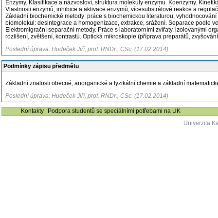
Enzymy. Klasifikace a názvosloví, struktura molekuly enzymu. Koenzymy. Kinetik
Vlastnosti enzymů, inhibice a aktivace enzymů, vícesubstrátové reakce a regula
Základní biochemické metody: práce s biochemickou literaturou, vyhodnocování vý
biomolekul: desintegrace a homogenizace, extrakce, srážení. Separace podle velik
Elektromigrační separační metody. Práce s laboratorními zvířaty. izolovanými o
rozlišení, zvětšení, kontrastú. Optická mikroskopie (příprava preparátů, zvyšován
Poslední úprava: Hudeček Jiří, prof. RNDr., CSc. (17.02.2014)
Podmínky zápisu předmětu
Základní znalosti obecné, anorganické a fyzikální chemie a základní matematické
Poslední úprava: Hudeček Jiří, prof. RNDr., CSc. (17.02.2014)
Kontakty
Podpora studentů se speciálními potřebami na UK
Univerzita K