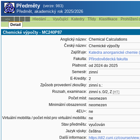
Předměty
(verze: 983)
Předmět, akademický rok 2025/2026
Hledání ...
Vyučující
Katedry
Třídy
Klasifikace
Prohlížení 
--:--
Detail
Chemické výpočty - MC240P87
Anglický název:
Chemical Calculations
Český název:
Chemické výpočty
Zajišťuje:
Katedra anorganické chemie 
Fakulta:
Přírodovědecká fakulta
Platnost:
od 2024 do 2025
Semestr:
zimní
E-Kredity:
2
Způsob provedení zkoušky:
zimní s.:
Rozsah, examinace:
zimní s.:0/2, Z
[HT]
Počet míst:
neomezen
Minimální obsazenost:
neomezen
4EU+:
ne
Virtuální mobilita / počet míst pro virtuální mobilitu:
ne
Stav předmětu:
vyučován
Jazyk výuky:
čeština
Další informace:
https://dl2.cuni.cz/course/vi