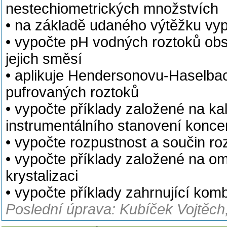
nestechiometrických množstvích
• na základě udaného výtěžku vyp
• vypočte pH vodných roztoků obsa
jejich směsí
• aplikuje Hendersonovu-Haselbac
pufrovaných roztoků
• vypočte příklady založené na ka
instrumentálního stanovení konce
• vypočte rozpustnost a součin roz
• vypočte příklady založené na om
krystalizaci
• vypočte příklady zahrnující ko
Poslední úprava: Kubíček Vojtěch