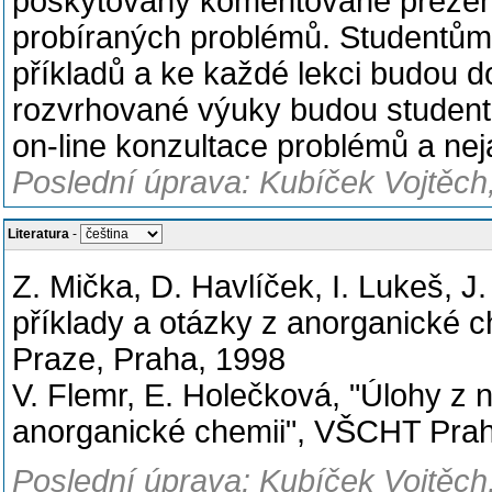
poskytovány komentované prezentac
probíraných problémů. Studentům 
příkladů a ke každé lekci budou d
rozvrhované výuky budou studentům
on-line konzultace problémů a nej
Poslední úprava: Kubíček Vojtěch
Literatura
-
Z. Mička, D. Havlíček, I. Lukeš, J.
příklady a otázky z anorganické c
Praze, Praha, 1998
V. Flemr, E. Holečková, "Úlohy z
anorganické chemii", VŠCHT Pra
Poslední úprava: Kubíček Vojtěch