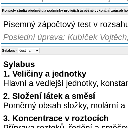
Kontroly studia předmětu a podmínky pro jejich úspěšné vykonání, způsob h
Písemný zápočtový test v rozsah
Poslední úprava: Kubíček Vojtěch
Sylabus
-
Sylabus
1. Veličiny a jednotky
Hlavní a vedlejší jednotky, konstant
2. Složení látek a směsí
Poměrný obsah složky, molární a 
3. Koncentrace v roztocích
Příprava roztoků, ředění a směšo