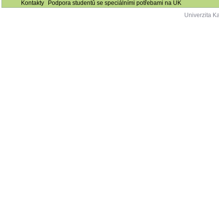
Kontakty
Podpora studentů se speciálními potřebami na UK
Univerzita K