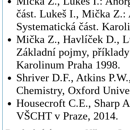
Mička Z., Lukeš I.: Anor
část. Lukeš I., Mička Z.:
Systematická část. Karol
Mička Z., Havlíček D., Lu
Základní pojmy, příklady
Karolinum Praha 1998.
Shriver D.F., Atkins P.W.
Chemistry, Oxford Univer
Housecroft C.E., Sharp 
VŠCHT v Praze, 2014.