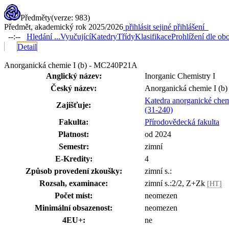
Předměty
(verze: 983)
Předmět, akademický rok 2025/2026
přihlásit se
jiné přihlášení
--:--
Hledání ...
Vyučující
Katedry
Třídy
Klasifikace
Prohlížení dle ob
Detail
Anorganická chemie I (b) - MC240P21A
Anglický název:
Inorganic Chemistry I
Český název:
Anorganická chemie I (b)
Katedra anorganické che
Zajišťuje:
(31-240)
Fakulta:
Přírodovědecká fakulta
Platnost:
od 2024
Semestr:
zimní
E-Kredity:
4
Způsob provedení zkoušky:
zimní s.:
Rozsah, examinace:
zimní s.:2/2, Z+Zk
[HT]
Počet míst:
neomezen
Minimální obsazenost:
neomezen
4EU+:
ne