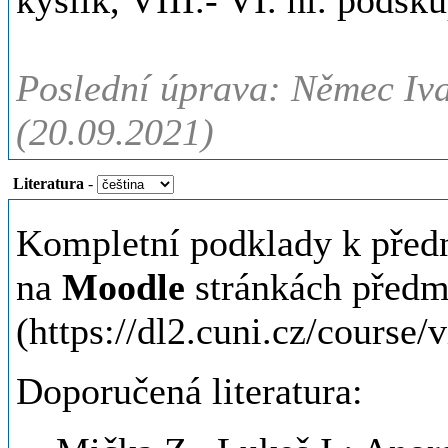
kyslík, VIII.- VI. hl. podsk
Poslední úprava: Němec Iva
(20.09.2021)
Literatura
-
Kompletní podklady k předn
na
Moodle
stránkách předm
(https://dl2.cuni.cz/course
Doporučená literatura: