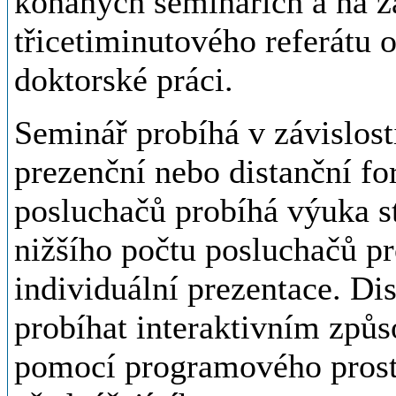
konaných seminářích a na 
třicetiminutového referátu 
doktorské práci.
Seminář probíhá v závislost
prezenční nebo distanční fo
posluchačů probíhá výuka s
nižšího počtu posluchačů p
individuální prezentace. Di
probíhat interaktivním způ
pomocí programového prostř