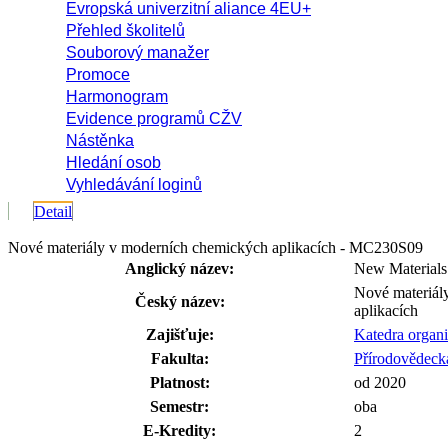
Evropská univerzitní aliance 4EU+
Přehled školitelů
Souborový manažer
Promoce
Harmonogram
Evidence programů CŽV
Nástěnka
Hledání osob
Vyhledávání loginů
Detail
Nové materiály v moderních chemických aplikacích - MC230S09
Anglický název:
New Materials
Nové materiál
Český název:
aplikacích
Zajišťuje:
Katedra organ
Fakulta:
Přírodovědecká
Platnost:
od 2020
Semestr:
oba
E-Kredity:
2