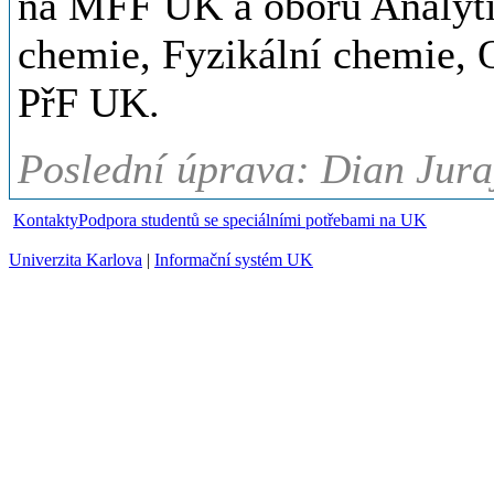
na MFF UK a oborů Analyti
chemie, Fyzikální chemie, 
PřF UK.
Poslední úprava: Dian Jura
Kontakty
Podpora studentů se speciálními potřebami na UK
Univerzita Karlova
|
Informační systém UK