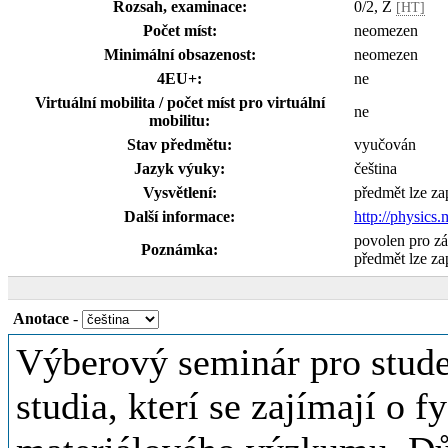
Rozsah, examinace:
0/2, Z
[HT]
Počet míst:
neomezen
Minimální obsazenost:
neomezen
4EU+:
ne
Virtuální mobilita / počet míst pro virtuální
ne
mobilitu:
Stav předmětu:
vyučován
Jazyk výuky:
čeština
Vysvětlení:
předmět lze za
Další informace:
http://physics.
povolen pro z
Poznámka:
předmět lze za
Anotace
-
Výberový seminár pro stude
studia, kterí se zajímají o 