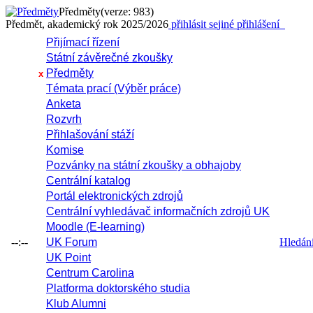
Předměty
(verze: 983)
Předmět, akademický rok 2025/2026
přihlásit se
jiné přihlášení
Přijímací řízení
Státní závěrečné zkoušky
Předměty
x
Témata prací (Výběr práce)
Anketa
Rozvrh
Přihlašování stáží
Komise
Pozvánky na státní zkoušky a obhajoby
Centrální katalog
Portál elektronických zdrojů
Centrální vyhledávač informačních zdrojů UK
Moodle (E-learning)
--:--
UK Forum
Hledání 
UK Point
Centrum Carolina
Platforma doktorského studia
Klub Alumni