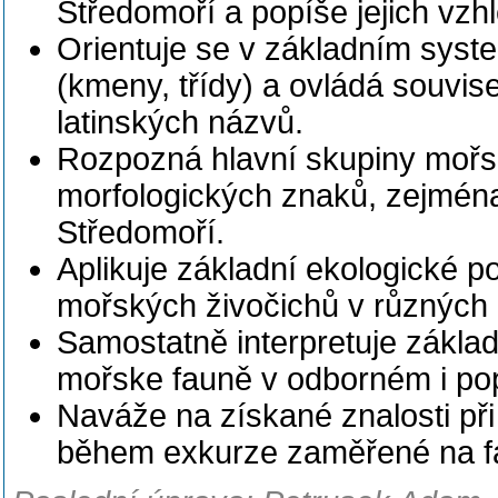
Středomoří a popíše jejich vzhl
Orientuje se v základním syst
(kmeny, třídy) a ovládá souvise
latinských názvů.
Rozpozná hlavní skupiny mořs
morfologických znaků, zejmén
Středomoří.
Aplikuje základní ekologické po
mořských živočichů v různých 
Samostatně interpretuje základ
mořske fauně v odborném i pop
Naváže na získané znalosti při
během exkurze zaměřené na f