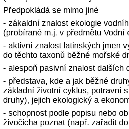
Předpokládá se mimo jiné
- zákaldní znalost ekologie vodníh
(probírané m.j. v předmětu Vodní
- aktivní znalost latinských jmen 
do těchto taxonů běžné mořské dr
- alespoň pasivní znalost dalších
- představa, kde a jak běžné druhy
základní životní cyklus, potravní s
druhy), jejich ekologický a ekon
- schopnost podle popisu nebo o
živočicha poznat (např. zařadit do