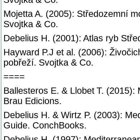
Mojetta A. (2005): Středozemní 
Svojtka & Co.
Debelius H. (2001): Atlas ryb Střed
Hayward P.J et al. (2006): Živoči
pobřeží.
Svojtka & Co.
====
Ballesteros E. & Llobet T. (2015): 
Brau Edicions.
Debelius H. & Wirtz P. (2003): Med
Guide. ConchBooks.
Debelius H. (1997): Mediterranean