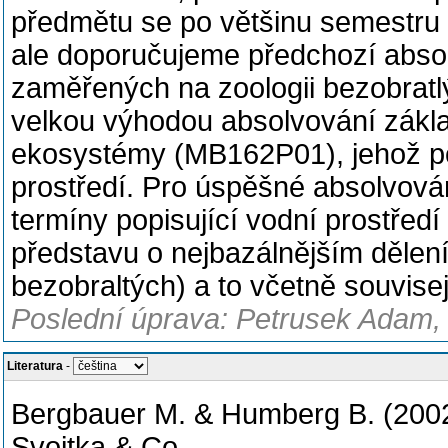
předmětu se po většinu semestru p
ale doporučujeme předchozí abso
zaměřených na zoologii bezobratl
velkou výhodou absolvování zákl
ekosystémy (MB162P01), jehož p
prostředí. Pro úspěšné absolvová
termíny popisující vodní prostředí
představu o nejbazálnějším dělení
bezobraltých) a to včetně souvisej
Poslední úprava: Petrusek Adam, 
Literatura
-
Bergbauer M. & Humberg B. (2002
Svojtka & Co.