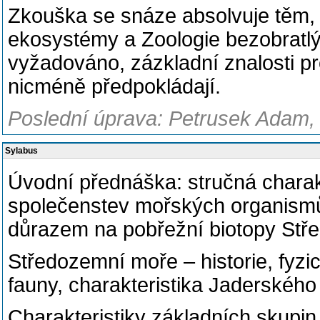
Zkouška se snáze absolvuje těm, k
ekosystémy a Zoologie bezobratlý
vyžadováno, zázkladní znalosti p
nicméně předpokládají.
Poslední úprava: Petrusek Adam, 
Sylabus
Úvodní přednáška: stručná charak
společenstev mořských organismů 
důrazem na pobřežní biotopy Stř
Středozemní moře – historie, fyz
fauny, charakteristika Jaderskéh
Charakteristiky základních skupi