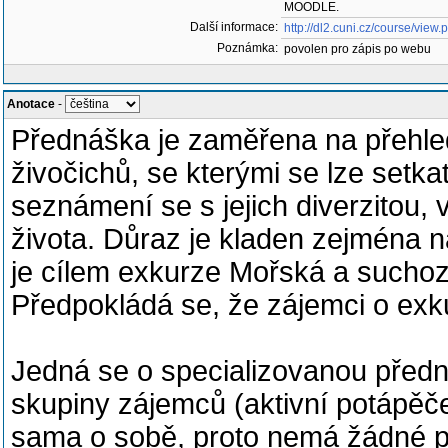
MOODLE.
Další informace:
http://dl2.cuni.cz/course/vie
Poznámka:
povolen pro zápis po webu
Anotace
-
Přednáška je zaměřena na přehle
živočichů, se kterými se lze setk
seznámení se s jejich diverzitou, 
života. Důraz je kladen zejména n
je cílem exkurze Mořská a such
Předpokládá se, že zájemci o exk
Jedná se o specializovanou předn
skupiny zájemců (aktivní potápěče
sama o sobě, proto nemá žádné pr