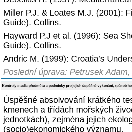
Miller P.J. & Loates M.J. (2001): 
Guide). Collins.
Hayward P.J et al. (1996): Sea Sh
Guide). Collins.
Andric M. (1999): Croatia's Under
Poslední úprava: Petrusek Adam, 
Kontroly studia předmětu a podmínky pro jejich úspěšné vykonání, způsob h
Úspěšné absolvování krátkého te
kmenech a třídách mořských živoč
jednotkách), zejména jejich ekologi
(socio)ekonomického významu.