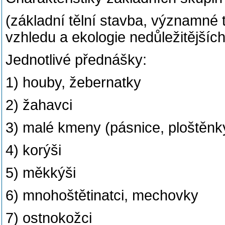
(základní tělní stavba, významné
vzhledu a ekologie nedůležitější
Jednotlivé přednášky:
1) houby, žebernatky
2) žahavci
3) malé kmeny (pásnice, ploštěnky
4) korýši
5) měkkýši
6) mnohoštětinatci, mechovky
7) ostnokožci