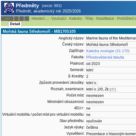
Předměty
(verze: 983)
Předmět, akademický rok 2025/2026
Hledání ...
Vyučující
Katedry
Třídy
Klasifikace
Prohlížení 
--:--
Detail
Mořská fauna Středomoří - MB170S105
Anglický název:
Marine fauna of the Mediterr
Český název:
Mořská fauna Středomoří
Zajišťuje:
Katedra zoologie (31-170)
Fakulta:
Přírodovědecká fakulta
Platnost:
od 2023
Semestr:
letní
E-Kredity:
2
Způsob provedení zkoušky:
letní s.:
Rozsah, examinace:
letní s.:2/0, Zk
[HT]
Počet míst:
neomezen
Minimální obsazenost:
neomezen
4EU+:
ne
Virtuální mobilita / počet míst pro virtuální mobilitu:
ne
Stav předmětu:
vyučován
Jazyk výuky:
čeština
Vysvětlení:
Prezentace s hlasovým komen