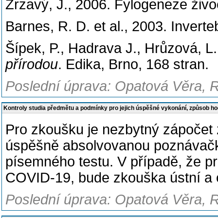
Zrzavý, J., 2006. Fylogeneze živ
Barnes, R. D. et al., 2003. Inver
Šípek, P., Hadrava J., Hrůzová, 
přírodou
. Edika, Brno, 168 stran.
Poslední úprava: Opatová Věra, R
Kontroly studia předmětu a podmínky pro jejich úspěšné vykonání, způsob h
Pro zkoušku je nezbytný zápočet z
úspěšně absolvovanou poznávačku 
písemného testu. V případě, že 
COVID-19, bude zkouška ústní a o
Poslední úprava: Opatová Věra, R