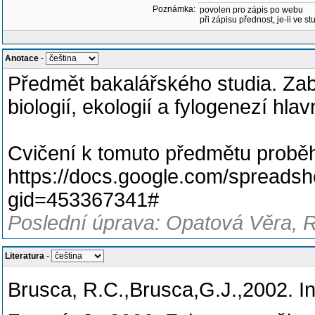
Poznámka:
povolen pro zápis po webu
při zápisu přednost, je-li ve st
Anotace
-
Předmět bakalářského studia. Zabý
biologií, ekologií a fylogenezí hla
Cvičení k tomuto předmětu proběh
https://docs.google.com/spre
gid=453367341#
Poslední úprava: Opatová Věra, R
Literatura
-
Brusca, R.C.,Brusca,G.J.,2002. I