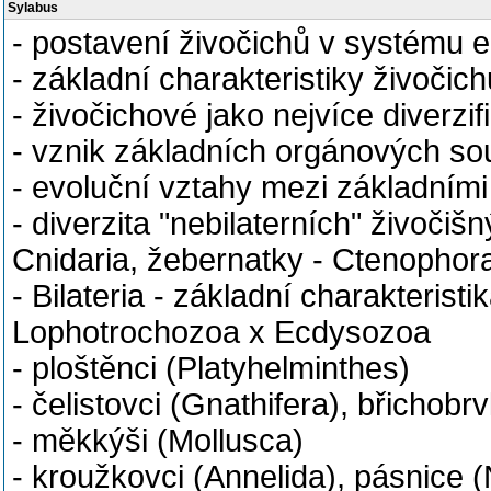
Sylabus
- postavení živočichů v systému 
- základní charakteristiky živočich
- živočichové jako nejvíce diverz
- vznik základních orgánových so
- evoluční vztahy mezi základními
- diverzita "nebilaterních" živoči
Cnidaria, žebernatky - Ctenophor
- Bilateria - základní charakteris
Lophotrochozoa x Ecdysozoa
- ploštěnci (Platyhelminthes)
- čelistovci (Gnathifera), břicho
- měkkýši (Mollusca)
- kroužkovci (Annelida), pásnice 