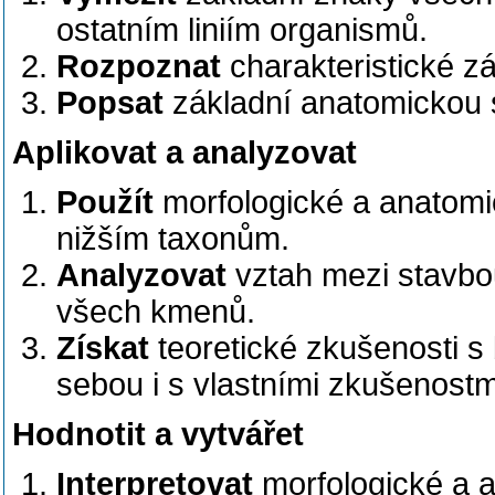
ostatním liniím organismů.
Rozpoznat
charakteristické z
Popsat
základní anatomickou 
Aplikovat a analyzovat
Použít
morfologické a anatom
nižším taxonům.
Analyzovat
vztah mezi stavbou
všech kmenů.
Získat
teoretické zkušenosti s
sebou i s vlastními zkušenostm
Hodnotit a vytvářet
Interpretovat
morfologické a 