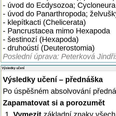
- úvod do Ecdysozoa; Cycloneural
- úvod do Panarthropoda; želvušk
- klepítkacti (Chelicerata)
- Pancrustacea mimo Hexapoda
- šestinozí (Hexapoda)
- druhoústí (Deuterostomia)
Poslední úprava: Peterková Jindři
Výsledky učení
Výsledky učení – přednáška
Po úspěšném absolvování přednáš
Zapamatovat si a porozumět
Vymezit
základní znaky všech 