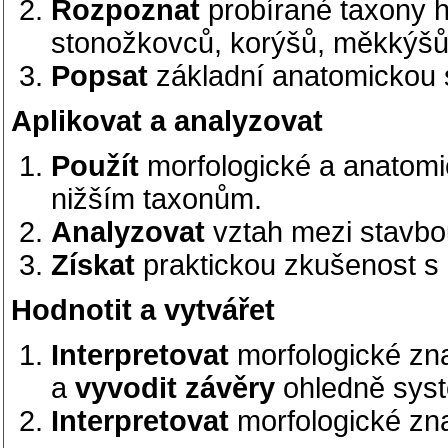
Rozpoznat
probírané taxony 
stonožkovců, korýšů, měkkýšů,
Popsat
základní anatomickou s
Aplikovat a analyzovat
Použít
morfologické a anatom
nižším taxonům.
Analyzovat
vztah mezi stavbou
Získat
praktickou zkušenost s 
Hodnotit a vytvářet
Interpretovat
morfologické zna
a
vyvodit závěry
ohledně syst
Interpretovat
morfologické zn