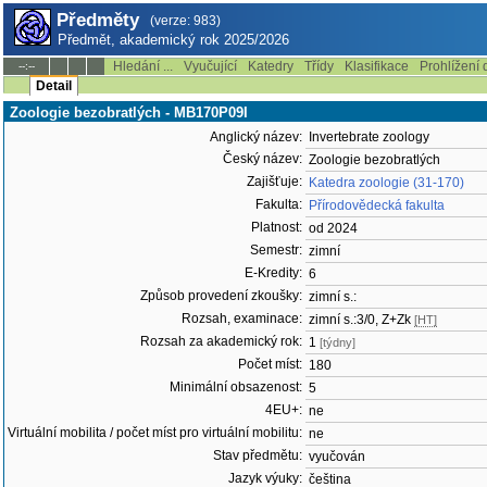
Předměty
(verze: 983)
Předmět, akademický rok 2025/2026
Hledání ...
Vyučující
Katedry
Třídy
Klasifikace
Prohlížení 
--:--
Detail
Zoologie bezobratlých - MB170P09I
Anglický název:
Invertebrate zoology
Český název:
Zoologie bezobratlých
Zajišťuje:
Katedra zoologie (31-170)
Fakulta:
Přírodovědecká fakulta
Platnost:
od 2024
Semestr:
zimní
E-Kredity:
6
Způsob provedení zkoušky:
zimní s.:
Rozsah, examinace:
zimní s.:3/0, Z+Zk
[HT]
Rozsah za akademický rok:
1
[týdny]
Počet míst:
180
Minimální obsazenost:
5
4EU+:
ne
Virtuální mobilita / počet míst pro virtuální mobilitu:
ne
Stav předmětu:
vyučován
Jazyk výuky:
čeština