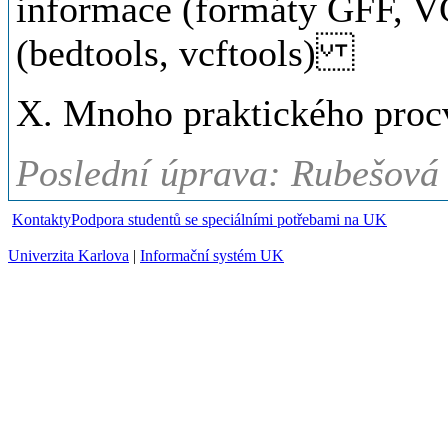
informace (formáty GFF, V
(bedtools, vcftools)
X. Mnoho praktického pro
Poslední úprava: Rubešová 
Kontakty
Podpora studentů se speciálními potřebami na UK
Univerzita Karlova
|
Informační systém UK