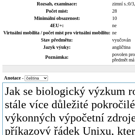
Rozsah, examinace:
zimní s.:0/3
Počet míst:
28
Minimální obsazenost:
10
4EU+:
ne
Virtuální mobilita / počet míst pro virtuální mobilitu:
ne
Stav předmětu:
vyučován
Jazyk výuky:
angličtina
povolen pro
Poznámka:
předmět má
Anotace
-
Jak se biologický výzkum ro
stále více důležité pokročil
výkonných výpočetní zdroj
příkazový řádek Unixu, kte