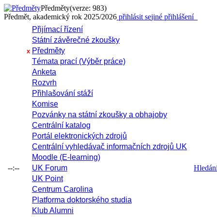
Předměty
(verze: 983)
Předmět, akademický rok 2025/2026
přihlásit se
jiné přihlášení
Přijímací řízení
Státní závěrečné zkoušky
Předměty
x
Témata prací (Výběr práce)
Anketa
Rozvrh
Přihlašování stáží
Komise
Pozvánky na státní zkoušky a obhajoby
Centrální katalog
Portál elektronických zdrojů
Centrální vyhledávač informačních zdrojů UK
Moodle (E-learning)
--:--
UK Forum
Hledání 
UK Point
Centrum Carolina
Platforma doktorského studia
Klub Alumni