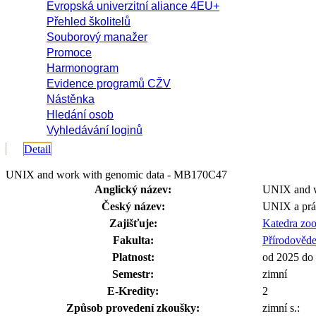
Evropská univerzitní aliance 4EU+
Přehled školitelů
Souborový manažer
Promoce
Harmonogram
Evidence programů CŽV
Nástěnka
Hledání osob
Vyhledávání loginů
Detail
UNIX and work with genomic data - MB170C47
Anglický název:
UNIX and w
Český název:
UNIX a prá
Zajišťuje:
Katedra zoo
Fakulta:
Přírodověde
Platnost:
od 2025 do
Semestr:
zimní
E-Kredity:
2
Způsob provedení zkoušky:
zimní s.: