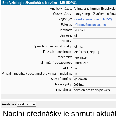
Ekofyziologie živočichů a člověka - MB150P81
Anglický název:
Animal and human Ecophysio
Český název:
Ekofyziologie živočichů a člo
Zajišťuje:
Katedra fyziologie (31-152)
Fakulta:
Přírodovědecká fakulta
Platnost:
od 2021
Semestr:
letní
E-Kredity:
3
Způsob provedení zkoušky:
letní s.:
Rozsah, examinace:
letní s.:2/0, Zk
[HT]
Počet míst:
neomezen
Minimální obsazenost:
neomezen
4EU+:
ne
Virtuální mobilita / počet míst pro virtuální mobilitu:
ne
Stav předmětu:
vyučován
Jazyk výuky:
čeština
Poznámka:
povolen pro zápis po webu
Anotace
-
Náplní přednášky je shrnutí aktuá