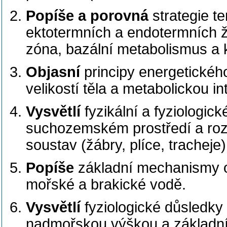
Popíše a porovná
strategie t
ektotermních a endotermních ž
zóna, bazální metabolismus a kr
Objasní
principy energetickéh
velikostí těla a metabolickou in
Vysvětlí
fyzikální a fyziologi
suchozemském prostředí a rozd
soustav (žábry, plíce, tracheje)
Popíše
základní mechanismy o
mořské a brakické vodě.
Vysvětlí
fyziologické důsledky
nadmořskou výškou a základní