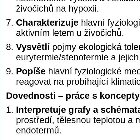
živočichů na hypoxii.
Charakterizuje
hlavní fyziolo
aktivním letem u živočichů.
Vysvětlí
pojmy ekologická tole
eurytermie/stenotermie a jejic
Popíše
hlavní fyziologické m
reagovat na probíhající klimat
Dovednosti – práce s koncepty
Interpretuje grafy a schémat
prostředí, tělesnou teplotou a 
endotermů.