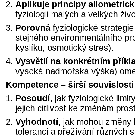
Aplikuje principy allometric
fyziologii malých a velkých živ
Porovná
fyziologické strategi
stejného environmentálního pr
kyslíku, osmotický stres).
Vysvětlí na konkrétním příkl
vysoká nadmořská výška) omezu
Kompetence – širší souvislosti
Posoudí
, jak fyziologické limi
jejich citlivost ke změnám prost
Vyhodnotí
, jak mohou změny k
toleranci a přežívání různých s