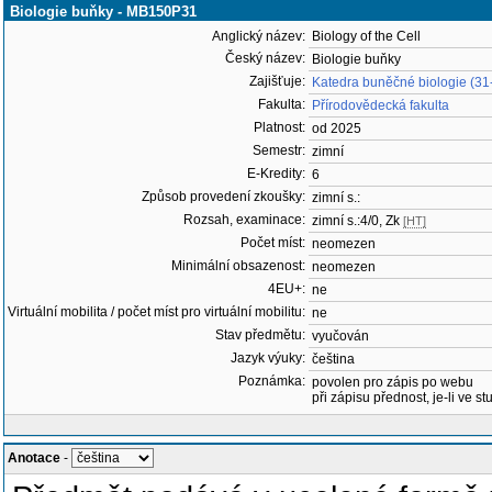
Biologie buňky - MB150P31
Anglický název:
Biology of the Cell
Český název:
Biologie buňky
Zajišťuje:
Katedra buněčné biologie (31
Fakulta:
Přírodovědecká fakulta
Platnost:
od 2025
Semestr:
zimní
E-Kredity:
6
Způsob provedení zkoušky:
zimní s.:
Rozsah, examinace:
zimní s.:4/0, Zk
[HT]
Počet míst:
neomezen
Minimální obsazenost:
neomezen
4EU+:
ne
Virtuální mobilita / počet míst pro virtuální mobilitu:
ne
Stav předmětu:
vyučován
Jazyk výuky:
čeština
Poznámka:
povolen pro zápis po webu
při zápisu přednost, je-li ve st
Anotace
-