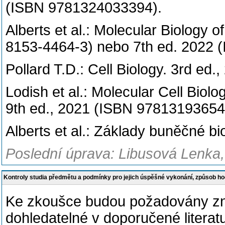
(
ISBN
9781324033394).
Alberts et al.: Molecular Biology o
8153-4464-3) nebo
7th ed. 2022 
Pollard T.D.: Cell Biology. 3rd e
Lodish et al.: Molecular Cell Biol
9th ed., 2021 (ISBN
97813193654
Alberts et al.: Základy buněčné b
Poslední úprava: Libusová Lenka,
Kontroly studia předmětu a podmínky pro jejich úspěšné vykonání, způsob h
Ke zkoušce budou požadovány znal
dohledatelné v doporučené literat