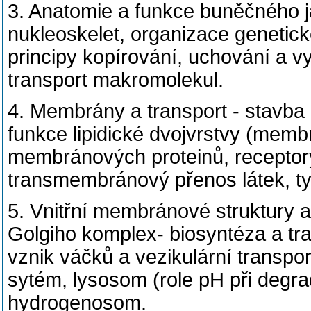
3. Anatomie a funkce buněčného já
nukleoskelet, organizace genetic
principy kopírování, uchování a vy
transport makromolekul.
4. Membrány a transport - stavba
funkce lipidické dvojvrstvy (memb
membránových proteinů, receptor
transmembránový přenos látek, ty
5. Vnitřní membránové struktury a
Golgiho komplex- biosyntéza a tra
vznik váčků a vezikulární transpo
sytém, lysosom (role pH při degrad
hydrogenosom.