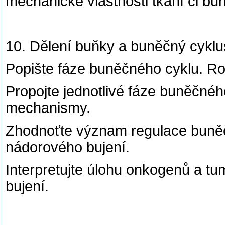
mechanické vlastnosti tkání či bun
10. Dělení buňky a buněčný cyklu
Popište fáze buněčného cyklu. Rozl
Propojte jednotlivé fáze buněčnéh
mechanismy.
Zhodnoťte význam regulace buněč
nádorového bujení.
Interpretujte úlohu onkogenů a t
bujení.