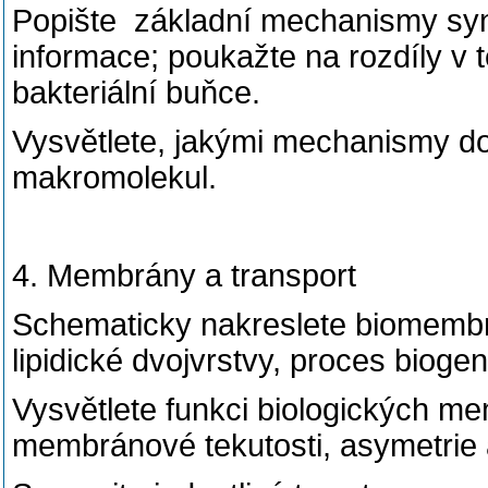
Popište
základní mechanismy synt
informace; poukažte na rozdíly v 
bakteriální buňce.
Vysvětlete, jakými mechanismy do
makromolekul.
4. Membrány a transport
Schematicky nakreslete biomembr
lipidické dvojvrstvy, proces bio
Vysvětlete funkci biologických me
membránové tekutosti, asymetri