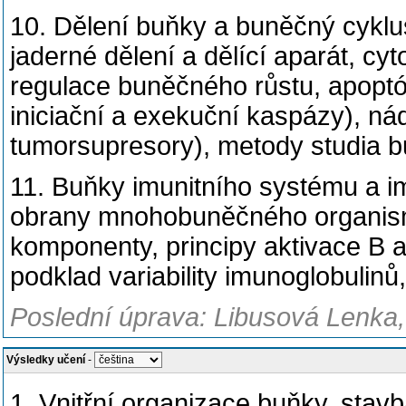
10. Dělení buňky a buněčný cyklus
jaderné dělení a dělící aparát, cy
regulace buněčného růstu, apoptóz
iniciační a exekuční kaspázy), n
tumorsupresory), metody studia b
11. Buňky imunitního systému a im
obrany mnohobuněčného organismu,
komponenty, principy aktivace B 
podklad variability imunoglobulinů,
Poslední úprava: Libusová Lenka,
Výsledky učení
-
1. Vnitřní organizace buňky, stav