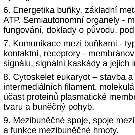
6. Energetika buňky, základní met
ATP. Semiautonomní organely - mit
fungování, doklady o původu, podí
7. Komunikace mezi buňkami - typy
kontaktní, receptory - membránové
signálu, signální kaskády a jejich 
8. Cytoskelet eukaryot – stavba a
intermediálních filament, molekulá
účast proteinů plasmatické membrá
tvaru a buněčný pohyb.
9. Mezibuněčné spoje, spoje mezi 
a funkce mezibuněčné hmoty.