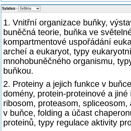
Sylabus
-
1. Vnitřní organizace buňky, výst
buněčná teorie, buňka ve světeln
kompartmentové uspořádání eukary
archeí a eukaryot, typy eukaryotn
mnohobuněčného organismu, typy a
buňkou.
2. Proteiny a jejich funkce v buňce
domény, protein-proteinové a jiné
ribosom, proteasom, spliceosom, a
v buňce, folding a účast chaperon
proteinů, typy regulace aktivity pr