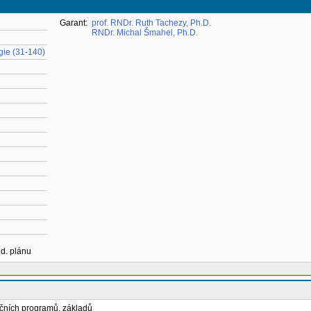
Garant:
prof. RNDr. Ruth Tachezy, Ph.D.
RNDr. Michal Šmahel, Ph.D.
gie (31-140)
ud. plánu
ačních programů, základů