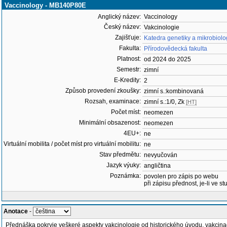
Vaccinology - MB140P80E
Anglický název:
Vaccinology
Český název:
Vakcinologie
Zajišťuje:
Katedra genetiky a mikrobiolo
Fakulta:
Přírodovědecká fakulta
Platnost:
od 2024 do 2025
Semestr:
zimní
E-Kredity:
2
Způsob provedení zkoušky:
zimní s.:kombinovaná
Rozsah, examinace:
zimní s.:1/0, Zk
[HT]
Počet míst:
neomezen
Minimální obsazenost:
neomezen
4EU+:
ne
Virtuální mobilita / počet míst pro virtuální mobilitu:
ne
Stav předmětu:
nevyučován
Jazyk výuky:
angličtina
Poznámka:
povolen pro zápis po webu
při zápisu přednost, je-li ve st
Anotace
-
Přednáška pokryje veškeré aspekty vakcinologie od historického úvodu, vakcin