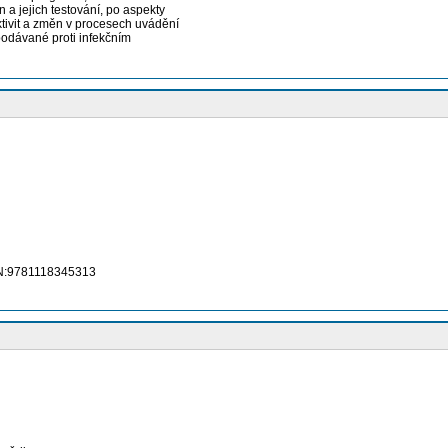
a jejich testování, po aspekty
tivit a změn v procesech uvádění
podávané proti infekčním
SBN:9781118345313