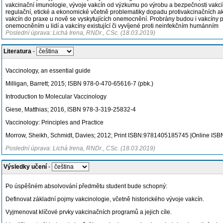
vakcinační imunologie, vývoje vakcín od výzkumu po výrobu a bezpečnosti vakcín 
regulační, etické a ekonomické včetně problematiky dopadu protivakcinačních ak
vakcín do praxe u nově se vyskytujících onemocnění. Probrány budou i vakcíny 
onemocněním u lidí a vakcíny existující či vyvíjené proti neinfekčním humánním
Poslední úprava: Lichá Irena, RNDr., CSc. (18.03.2019)
Literatura
-
Vaccinology, an essential guide
Milligan, Barrett; 2015; ISBN 978-0-470-65616-7 (pbk.)
Introduction to Molecular Vaccinology
Giese, Matthias; 2016, ISBN 978-3-319-25832-4
Vaccinology: Principles and Practice
Morrow, Sheikh, Schmidt, Davies; 2012; Print ISBN:9781405185745 |Online I
Poslední úprava: Lichá Irena, RNDr., CSc. (18.03.2019)
Výsledky učení
-
Po úspěšném absolvování předmětu student bude schopný:
Definovat základní pojmy vakcinologie, včetně historického vývoje vakcín.
Vyjmenovat klíčové prvky vakcinačních programů a jejich cíle.