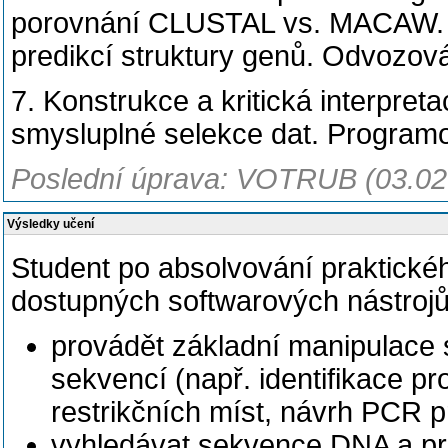
porovnání CLUSTAL vs. MACAW. V
predikcí struktury genů. Odvozová
7. Konstrukce a kritická interpre
smysluplné selekce dat. Program
Poslední úprava: VOTRUB (03.02
Výsledky učení
Student po absolvování praktické
dostupných softwarových nástroj
provádět základní manipulace 
sekvencí (např. identifikace p
restrikčních míst, návrh PCR p
vyhledávat sekvence DNA a pr