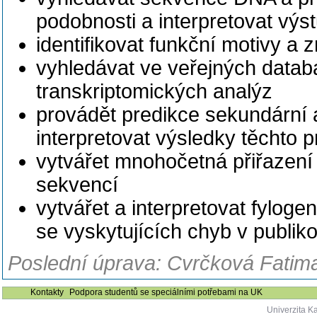
podobnosti a interpretovat vý
identifikovat funkční motivy 
vyhledávat ve veřejných databá
transkriptomických analýz
provádět predikce sekundární a 
interpretovat výsledky těchto p
vytvářet mnohočetná přiřazení 
sekvencí
vytvářet a interpretovat fyloge
se vyskytujících chyb v publiko
Poslední úprava: Cvrčková Fatima,
Kontakty
Podpora studentů se speciálními potřebami na UK
Univerzita K