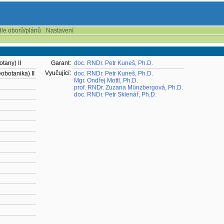
dle oborů/plánů
Nastavení
tany) II
Garant:
doc. RNDr. Petr Kuneš, Ph.D.
Vyučující:
obotanika) II
doc. RNDr. Petr Kuneš, Ph.D.
Mgr. Ondřej Mottl, Ph.D.
prof. RNDr. Zuzana Münzbergová, Ph.D.
doc. RNDr. Petr Sklenář, Ph.D.