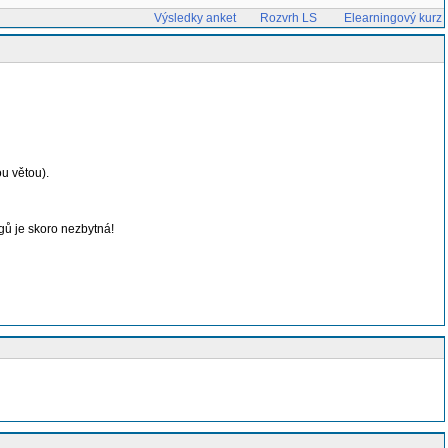
Výsledky anket
Rozvrh LS
Elearningový kurz
ou větou).
gů je skoro nezbytná!