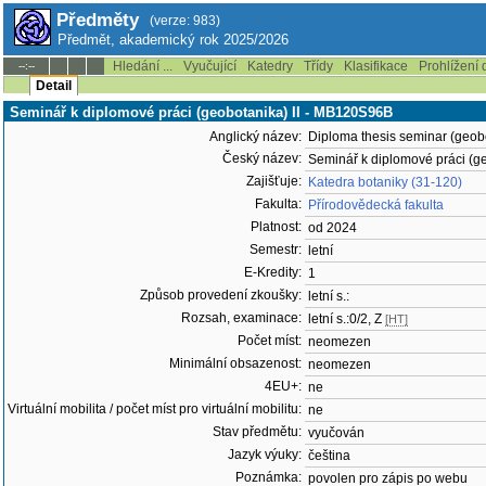
Předměty
(verze: 983)
Předmět, akademický rok 2025/2026
Hledání ...
Vyučující
Katedry
Třídy
Klasifikace
Prohlížení 
--:--
Detail
Seminář k diplomové práci (geobotanika) II - MB120S96B
Anglický název:
Diploma thesis seminar (geobo
Český název:
Seminář k diplomové práci (ge
Zajišťuje:
Katedra botaniky (31-120)
Fakulta:
Přírodovědecká fakulta
Platnost:
od 2024
Semestr:
letní
E-Kredity:
1
Způsob provedení zkoušky:
letní s.:
Rozsah, examinace:
letní s.:0/2, Z
[HT]
Počet míst:
neomezen
Minimální obsazenost:
neomezen
4EU+:
ne
Virtuální mobilita / počet míst pro virtuální mobilitu:
ne
Stav předmětu:
vyučován
Jazyk výuky:
čeština
Poznámka:
povolen pro zápis po webu