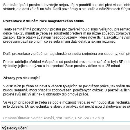
Seminární práci prosím odevzdejte nejpozději v pondělí osm dní před vlastní o
stránek, ale dost záleží na Vás. Další poznámky o struktuře a náležitostech SP 
Prezentace v druhém roce magisterského studia
Tento seminář má poskytnout prostor pro závěrečnou diskusi/veřejnou presentaci
délce max 25 minut) je třeba se soustředit především na různé způsoby zpracování d
začátku, které otázky zůstávají nezodpovězeny i které nové (tj. na začátku nevy
především bavit se o tom, co se sebranými daty dělat, a jak jim rozumět.
Další prezentace v průběhu magisterského studia (zejména pro studenty, kteří přer
Prosím udělejte přehled Vaší práce od poslední prezentace (ať už to byla SP, n
výsledky, jejich analýzou a interpretací. Zase prosím v délce max. 25 minut.
Zásady pro diskutující
V diskusích je třeba se bavit o věcech týkajících se jak otázek práce, tak sběru d
budou sebraná) moci přispět k zodpovězení položených otázek. U pokročilejších 
projeví svůj ničivý účinek u obhajoby diplomové práce.
Ve všech případech je třeba se podle možnosti třeba se vyhnout diskusi technikálií
je to důležité. (Jinak technikálie sběru a analýzy dat nechť jsou diskutovány se š
Poslední úprava: Herben Tomáš, prof. RNDr., CSc. (24.10.2019)
Výsledky učení