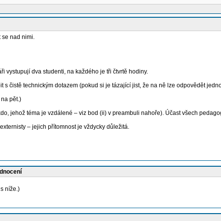
 se nad nimi.
ystupují dva studenti, na každého je tři čtvrtě hodiny.
 s čistě technickým dotazem (pokud si je tázající jist, že na ně lze odpovědět jedn
 na pět.)
do, jehož téma je vzdálené – viz bod (ii) v preambuli nahoře). Účast všech pedago
 externisty – jejich přítomnost je vždycky důležitá.
odnocení
s níže.)