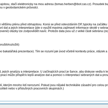
bhajobou, stačí elektronicky na mou adresu (tomas.herben@ibot.cas.cz). Posudek b
jsou v geobotanickém průvodci.
 většímu plénu před obhajobou. Koná se před odevzdáním DP, typicky na začátku le
at a jejich interpretace (jde o využití maxima zajímavé informace skryté v sebraných
slovené) otázky lze zodpovědět navíc. Protože data jsou už z velké části sebrána (
ušili/rozložili)
ebo bakalářská prezentace). Tím se rozumí jak úvod včetně kontextu práce, otázek 
at, jejich analýzy a interpretace. U začínajících prací je šance, aby diskuse vedla k 
prací může přispět k lepší analýze dat a pomoci s interpretací sebraných dat a p
, kterým mnoho lidí nerozumí. Pokud jsou nějaké technikálie zásadní pro celou práci, 
koliteli nebo v příslušných pracovních skupinách.)