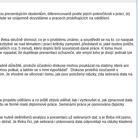
resentujícím studentům, diferencovaně podle jejich pokročilosti v práci, (ii)
rum, kde se vzájemně dozvídáme o pracech probíhajících na oddělení.
 Je třeba stručně shrnout, co je o problému známo, a soustředit se na to, co naopak
ezbytné se nad tématem i prací kriticky zamyslet, představit si, jaké budou potíže,
lších cca. 5 minut), který doplní širší souvislosti dané práce. K tomu musí
e vypadat, že duplikuje presentaci uchazeče, ale smysl toho je dvojí: jednak lze
dně důležité, protože účastníci diskuse mohou poukázat na slabiny, které ani
hou potkat, a takhle se s nimi vypořádat". Diskuse probíhá současně s
 něm. Je vhodné se věnovat i tomu, jak jsou položeny otázky, zda sebraná data na
rojektu uděláno a co ještě zbývá udělat, tak i vyzkoušet si, jak zpracovat data
ektu ve formě malé diplomové práce. Seminární práce je oponována (typicky
e nutně definitivní) analýzu a presentaci už sebraných dat; a je třeba mít jasno,
sbírat. Je třeba říci, jak sebraná i plánovaná data odpovídají na otázky kladené