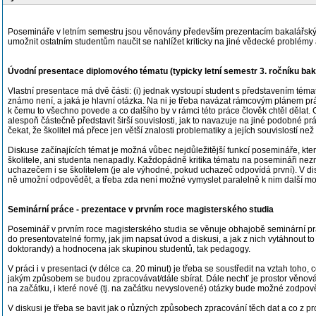
Posemináře v letním semestru jsou věnovány především prezentacím bakalářských a
umožnit ostatním studentům naučit se nahlížet kriticky na jiné vědecké problémy
Úvodní presentace diplomového tématu (typicky letní semestr 3. ročníku bak
Vlastní presentace má dvě části: (i) jednak vystoupí student s představením tématu
známo není, a jaká je hlavní otázka. Na ni je třeba navázat rámcovým plánem práce:
k čemu to všechno povede a co dalšího by v rámci této práce člověk chtěl dělat. Ce
alespoň částečně představit širší souvislosti, jak to navazuje na jiné podobné pr
čekat, že školitel má přece jen větší znalosti problematiky a jejích souvislostí než s
Diskuse začínajících témat je možná vůbec nejdůležitější funkcí posemináře, kte
školitele, ani studenta nenapadly. Každopádně kritika tématu na posemináři nez
uchazečem i se školitelem (je ale výhodné, pokud uchazeč odpovídá první). V disk
ně umožní odpovědět, a třeba zda není možné vymyslet paralelně k nim další mo
Seminární práce - prezentace v prvním roce magisterského studia
Poseminář v prvním roce magisterského studia se věnuje obhajobě seminární práce.
do presentovatelné formy, jak jim napsat úvod a diskusi, a jak z nich vytáhnout
doktorandy) a hodnocena jak skupinou studentů, tak pedagogy.
V práci i v presentaci (v délce ca. 20 minut) je třeba se soustředit na vztah toho
jakým způsobem se budou zpracovávat/dále sbírat. Dále nechť je prostor věnován t
na začátku, i které nové (tj. na začátku nevyslovené) otázky bude možné zodpov
V diskusi je třeba se bavit jak o různých způsobech zpracování těch dat a co z p