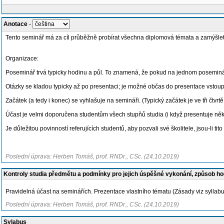
Anotace
-
Tento seminář má za cíl průběžně probírat všechna diplomová témata a zamýšlet
Organizace:
Poseminář trvá typicky hodinu a půl. To znamená, že pokud na jednom posemináři v
Otázky se kladou typicky až po presentaci; je možné občas do presentace vstoupit
Začátek (a tedy i konec) se vyhlašuje na semináři. (Typický začátek je ve tři čtvrtě
Účast je velmi doporučena studentům všech stupňů studia (i když presentuje něk
Je důležitou povinností referujících studentů, aby pozvali své školitele, jsou-li tito
Poslední úprava: Herben Tomáš, prof. RNDr., CSc. (24.10.2019)
Kontroly studia předmětu a podmínky pro jejich úspěšné vykonání, způsob h
Pravidelná účast na seminářích. Prezentace vlastního tématu (Zásady viz syllabu
Poslední úprava: Herben Tomáš, prof. RNDr., CSc. (24.10.2019)
Sylabus