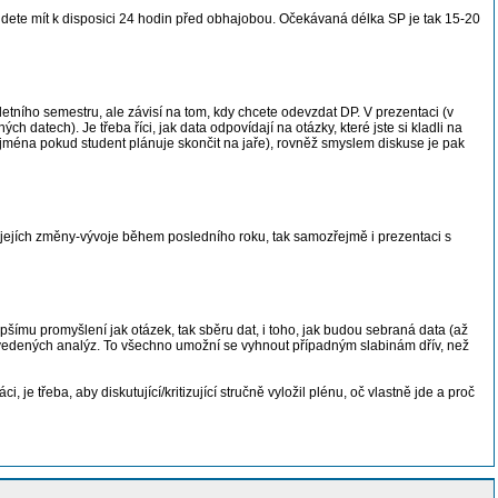
udete mít k disposici 24 hodin před obhajobou. Očekávaná délka SP je tak 15-20
tního semestru, ale závisí na tom, kdy chcete odevzdat DP. V prezentaci (v
 datech). Je třeba říci, jak data odpovídají na otázky, které jste si kladli na
zejména pokud student plánuje skončit na jaře), rovněž smyslem diskuse je pak
a jejích změny-vývoje během posledního roku, tak samozřejmě i prezentaci s
lepšímu promyšlení jak otázek, tak sběru dat, i toho, jak budou sebraná data (až
rovedených analýz. To všechno umožní se vyhnout případným slabinám dřív, než
je třeba, aby diskutující/kritizující stručně vyložil plénu, oč vlastně jde a proč