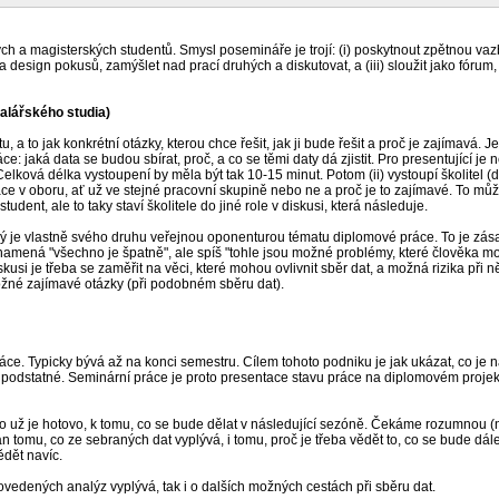
 magisterských studentů. Smysl posemináře je trojí: (i) poskytnout zpětnou vazbu p
 a design pokusů, zamýšlet nad prací druhých a diskutovat, a (iii) sloužit jako fó
alářského studia)
, a to jak konkrétní otázky, kterou chce řešit, jak ji bude řešit a proč je zajímavá.
 jaká data se budou sbírat, proč, a co se těmi daty dá zjistit. Pro presentující je n
lková délka vystoupení by měla být tak 10-15 minut. Potom (ii) vystoupí školitel (da
áce v oboru, ať už ve stejné pracovní skupině nebo ne a proč je to zajímavé. To můž
tudent, ale to taky staví školitele do jiné role v diskusi, která následuje.
rý je vlastně svého druhu veřejnou oponenturou tématu diplomové práce. To je zása
namená "všechno je špatně", ale spíš "tohle jsou možné problémy, které člověka mo
usi je třeba se zaměřit na věci, které mohou ovlivnit sběr dat, a možná rizika při
žné zajímavé otázky (při podobném sběru dat).
 Typicky bývá až na konci semestru. Cílem tohoto podniku je jak ukázat, co je na p
 to podstatné. Seminární práce je proto presentace stavu práce na diplomovém proj
, co už je hotovo, k tomu, co se bude dělat v následující sezóně. Čekáme rozumnou (n
omu, co ze sebraných dat vyplývá, i tomu, proč je třeba vědět to, co se bude dále 
ědět navíc.
rovedených analýz vyplývá, tak i o dalších možných cestách při sběru dat.