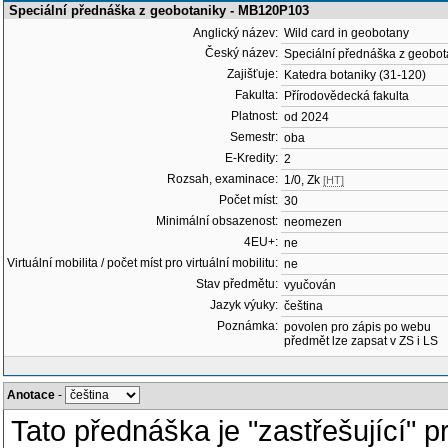
Speciální přednáška z geobotaniky - MB120P103
Anglický název:
Wild card in geobotany
Český název:
Speciální přednáška z geobot
Zajišťuje:
Katedra botaniky (31-120)
Fakulta:
Přírodovědecká fakulta
Platnost:
od 2024
Semestr:
oba
E-Kredity:
2
Rozsah, examinace:
1/0, Zk
[HT]
Počet míst:
30
Minimální obsazenost:
neomezen
4EU+:
ne
Virtuální mobilita / počet míst pro virtuální mobilitu:
ne
Stav předmětu:
vyučován
Jazyk výuky:
čeština
Poznámka:
povolen pro zápis po webu
předmět lze zapsat v ZS i LS
Anotace
-
Tato přednáška je "zastřešující" 