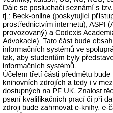
Dále se posluchači seznámí s tzv.
tj.: Beck-online (poskytující příst
prostřednictvím internetu), ASPI 
provozovaný) a Codexis Academi
Advokacie). Tato část bude obsa
informačních systémů ve spoluprác
tak, aby studentům byly představ
informačních systémů.
Účelem třetí části předmětu bude 
knihovních zdrojích a tedy i v me
dostupných na PF UK. Znalost těc
psaní kvalifikačních prací či při d
zdroji bude zahrnovat e-knihy, e-č