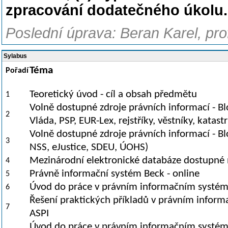
zpracování dodatečného úkolu.
Poslední úprava: Beran Karel, pro
Sylabus
Téma
Pořadí
Teoretický úvod - cíl a obsah předmětu
1
Volně dostupné zdroje právních informací - Blok
2
Vláda, PSP, EUR-Lex, rejstříky, věstníky, katastr
Volně dostupné zdroje právních informací - Blo
3
NSS, eJustice, SDEU, ÚOHS)
Mezinárodní elektronické databáze dostupné
4
Právně informační systém Beck - online
5
Úvod do práce v právním informačním systé
6
Řešení praktických příkladů v právním infor
7
ASPI
Úvod do práce v právním informačním systém