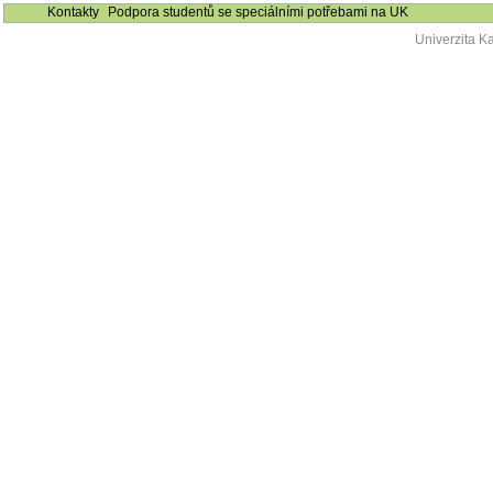
Kontakty
Podpora studentů se speciálními potřebami na UK
Univerzita K