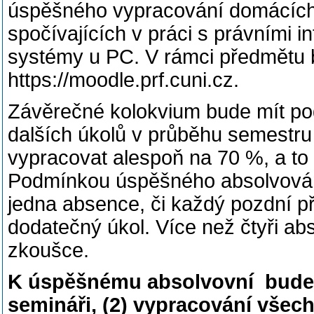
úspěšného vypracování domácích
spočívajících v práci s právními 
systémy u PC. V rámci předmětu 
https://moodle.prf.cuni.cz.
Závěrečné kolokvium bude mít pod
dalších úkolů v průběhu semestru
vypracovat alespoň na 70 %, a t
Podmínkou úspěšného absolvován
jedna absence, či každý pozdní p
dodatečný úkol. Více než čtyři a
zkoušce.
K úspěšnému absolvovní bude t
semináři, (2) vypracování všec