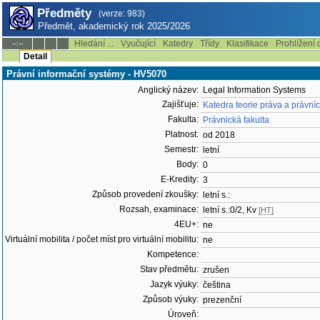
Předměty
(verze: 983)
Předmět, akademický rok 2025/2026
Hledání ...
Vyučující
Katedry
Třídy
Klasifikace
Prohlížení 
--:--
Detail
Právní informační systémy - HV5070
Anglický název:
Legal Information Systems
Zajišťuje:
Katedra teorie práva a právn
Fakulta:
Právnická fakulta
Platnost:
od 2018
Semestr:
letní
Body:
0
E-Kredity:
3
Způsob provedení zkoušky:
letní s.:
Rozsah, examinace:
letní s.:0/2, Kv
[HT]
4EU+:
ne
Virtuální mobilita / počet míst pro virtuální mobilitu:
ne
Kompetence:
Stav předmětu:
zrušen
Jazyk výuky:
čeština
Způsob výuky:
prezenční
Úroveň: