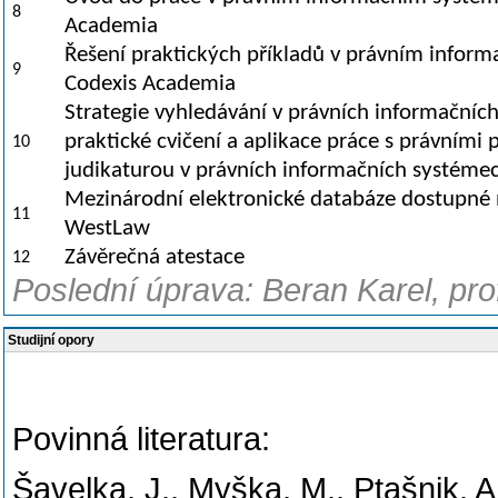
8
Academia
Řešení praktických příkladů v právním infor
9
Codexis Academia
Strategie vyhledávání v právních informačníc
praktické cvičení a aplikace práce s právními 
10
judikaturou v právních informačních systéme
Mezinárodní elektronické databáze dostupné 
11
WestLaw
Závěrečná atestace
12
Poslední úprava: Beran Karel, pro
Studijní opory
Povinná literatura:
Šavelka, J., Myška, M., Ptašnik, A