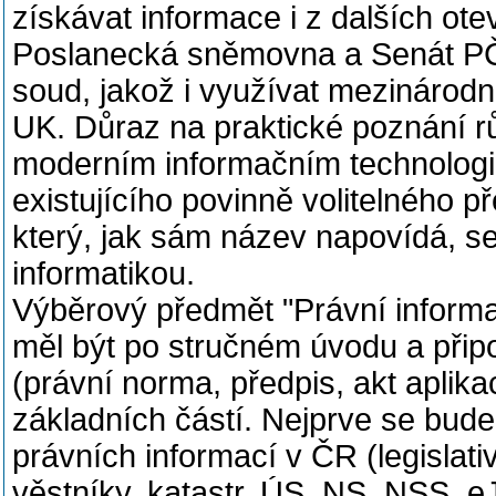
získávat informace i z dalších ote
Poslanecká sněmovna a Senát PČR
soud, jakož i využívat mezinárodn
UK. Důraz na praktické poznání r
moderním informačním technologiím
existujícího povinně volitelného p
který, jak sám název napovídá, s
informatikou.
Výběrový předmět "Právní informa
měl být po stručném úvodu a přip
(právní norma, předpis, akt aplika
základních částí. Nejprve se bu
právních informací v ČR (legislati
věstníky, katastr, ÚS, NS, NSS, 