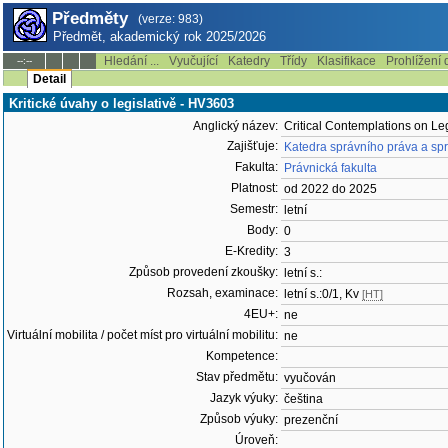
Předměty
(verze: 983)
Předmět, akademický rok 2025/2026
Hledání ...
Vyučující
Katedry
Třídy
Klasifikace
Prohlížení 
--:--
Detail
Kritické úvahy o legislativě - HV3603
Anglický název:
Critical Contemplations on Leg
Zajišťuje:
Katedra správního práva a sp
Fakulta:
Právnická fakulta
Platnost:
od 2022 do 2025
Semestr:
letní
Body:
0
E-Kredity:
3
Způsob provedení zkoušky:
letní s.:
Rozsah, examinace:
letní s.:0/1, Kv
[HT]
4EU+:
ne
Virtuální mobilita / počet míst pro virtuální mobilitu:
ne
Kompetence:
Stav předmětu:
vyučován
Jazyk výuky:
čeština
Způsob výuky:
prezenční
Úroveň: