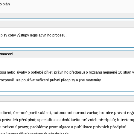
o plán
pisy coby výstupy legislativního procesu.
odnocení
dpisu nebo
úvahy o potřebě přijetí právního předpisu) o rozsahu nejméně 10 stran v
 rozpravě
lze používat veškeré právní předpisy a jiné materiály.
undární, územně partikulární, autonomní normotvorba; hranice právní regu
 právních předpisů; specialita a subsidiarita právních předpisů; intertemp
rhu právní úpravy; problémy promulgace a publikace právních předpisů.