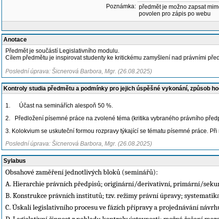
Poznámka:
předmět je možno zapsat mim
povolen pro zápis po webu
Anotace
Předmět je součástí Legislativního modulu.
Cílem předmětu je inspirovat studenty ke kritickému zamyšlení nad právními před
Poslední úprava: Šicnerová Barbora, Mgr. (26.08.2025)
Kontroly studia předmětu a podmínky pro jejich úspěšné vykonání, způsob h
1
.
Účast na seminářích alespoň 50 %.
2.
Předložení písemné práce na zvolené téma (kritika vybraného právního pře
3. Kolokvium se uskuteční formou rozpravy týkající se tématu písemné práce. Při
Poslední úprava: Šicnerová Barbora, Mgr. (26.08.2025)
Sylabus
Obsahové zaměření jednotlivých bloků (seminářů):
A. Hierarchie právních předpisů; originární/derivativní, primární/sek
B. Konstrukce právních institutů; tzv. režimy právní úpravy; systematika
C. Úskalí legislativního procesu ve fázích přípravy a projednávání náv