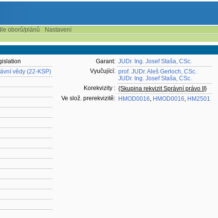
dle oborů/plánů
Nastavení
islation
Garant:
JUDr. Ing. Josef Staša, CSc.
Vyučující:
rávní vědy (22-KSP)
prof. JUDr. Aleš Gerloch, CSc.
JUDr. Ing. Josef Staša, CSc.
Korekvizity :
{Skupina rekvizit Správní právo II}
Ve slož. prerekvizitě:
HMOD0016
,
HMOD0016
,
HM2501