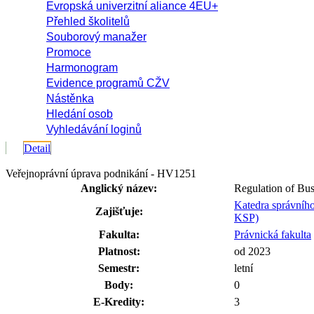
Evropská univerzitní aliance 4EU+
Přehled školitelů
Souborový manažer
Promoce
Harmonogram
Evidence programů CŽV
Nástěnka
Hledání osob
Vyhledávání loginů
Detail
Veřejnoprávní úprava podnikání - HV1251
Anglický název:
Regulation of Bu
Katedra správního
Zajišťuje:
KSP)
Fakulta:
Právnická fakulta
Platnost:
od 2023
Semestr:
letní
Body:
0
E-Kredity:
3