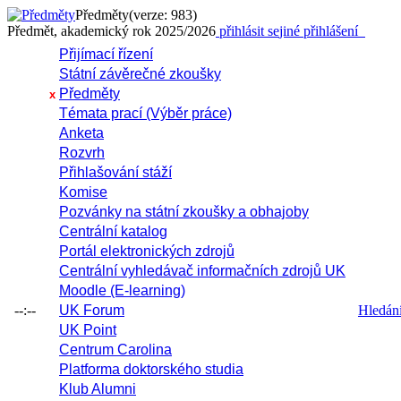
Předměty
(verze: 983)
Předmět, akademický rok 2025/2026
přihlásit se
jiné přihlášení
Přijímací řízení
Státní závěrečné zkoušky
Předměty
x
Témata prací (Výběr práce)
Anketa
Rozvrh
Přihlašování stáží
Komise
Pozvánky na státní zkoušky a obhajoby
Centrální katalog
Portál elektronických zdrojů
Centrální vyhledávač informačních zdrojů UK
Moodle (E-learning)
--:--
UK Forum
Hledání 
UK Point
Centrum Carolina
Platforma doktorského studia
Klub Alumni