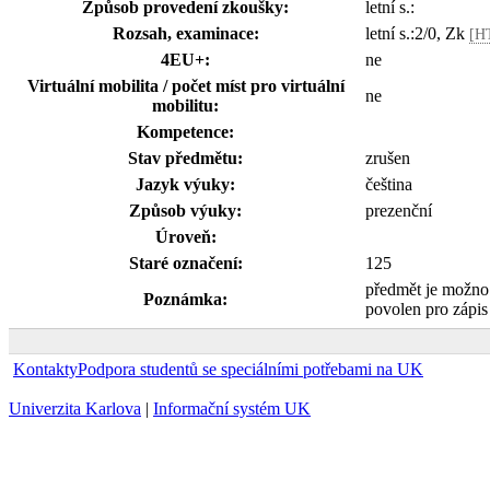
Způsob provedení zkoušky:
letní s.:
Rozsah, examinace:
letní s.:2/0, Zk
[H
4EU+:
ne
Virtuální mobilita / počet míst pro virtuální
ne
mobilitu:
Kompetence:
Stav předmětu:
zrušen
Jazyk výuky:
čeština
Způsob výuky:
prezenční
Úroveň:
Staré označení:
125
předmět je možno
Poznámka:
povolen pro zápi
Kontakty
Podpora studentů se speciálními potřebami na UK
Univerzita Karlova
|
Informační systém UK