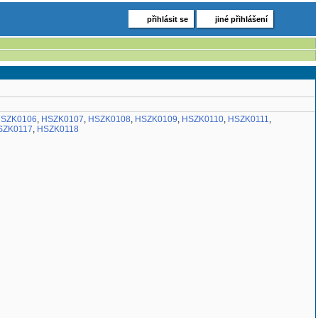
přihlásit se
jiné přihlášení
SZK0106
,
HSZK0107
,
HSZK0108
,
HSZK0109
,
HSZK0110
,
HSZK0111
,
SZK0117
,
HSZK0118