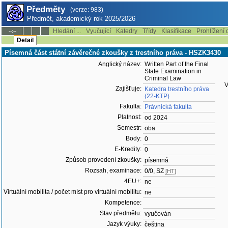
Předměty
(verze: 983)
Předmět, akademický rok 2025/2026
Hledání ...
Vyučující
Katedry
Třídy
Klasifikace
Prohlížení 
--:--
Detail
Písemná část státní závěrečné zkoušky z trestního práva - HSZK3430
Anglický název:
Written Part of the Final
State Examination in
Criminal Law
V
Zajišťuje:
Katedra trestního práva
(22-KTP)
Fakulta:
Právnická fakulta
Platnost:
od 2024
Semestr:
oba
Body:
0
E-Kredity:
0
Způsob provedení zkoušky:
písemná
Rozsah, examinace:
0/0, SZ
[HT]
4EU+:
ne
Virtuální mobilita / počet míst pro virtuální mobilitu:
ne
Kompetence:
Stav předmětu:
vyučován
Jazyk výuky:
čeština