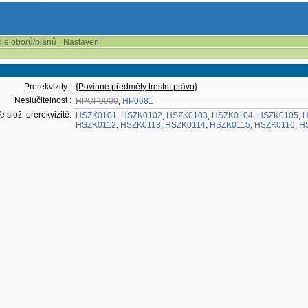
dle oborů/plánů
Nastavení
Prerekvizity :
{Povinné předměty trestní právo}
Neslučitelnost :
HPOP0000
,
HP0681
e slož. prerekvizitě:
HSZK0101
,
HSZK0102
,
HSZK0103
,
HSZK0104
,
HSZK0105
,
H
HSZK0112
,
HSZK0113
,
HSZK0114
,
HSZK0115
,
HSZK0116
,
H