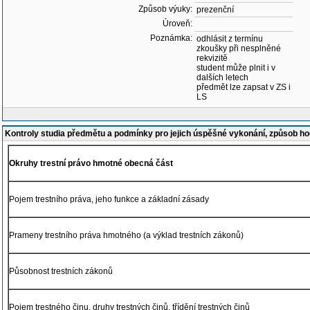
Způsob výuky:
prezenční
Úroveň:
Poznámka:
odhlásit z termínu
zkoušky při nesplněné
rekvizitě
student může plnit i v
dalších letech
předmět lze zapsat v ZS i
LS
Kontroly studia předmětu a podmínky pro jejich úspěšné vykonání, způsob h
Okruhy trestní právo hmotné obecná část
Pojem trestního práva, jeho funkce a základní zásady
Prameny trestního práva hmotného (a výklad trestních zákonů)
Působnost trestních zákonů
Pojem trestného činu, druhy trestných činů, třídění trestných činů