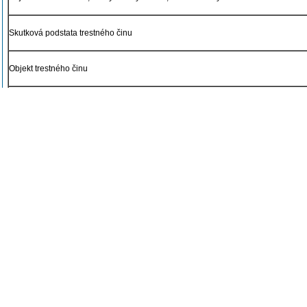
Skutková podstata trestného činu
Objekt trestného činu
Objektivní stránka trestného činu
Pachatel trestného činu
Subjektivní stránka trestného činu
Okolnosti vylučující protiprávnost
Vývojová stadia trestného činu
Účastenství