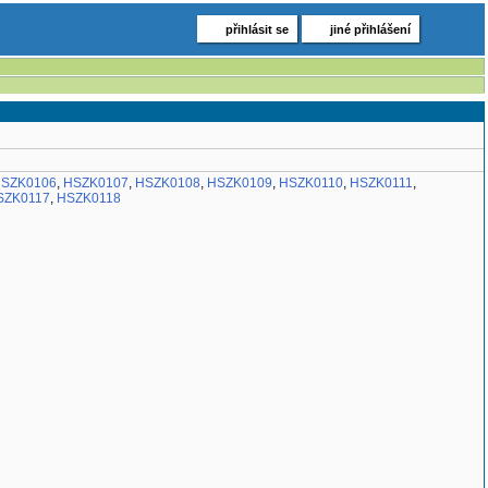
přihlásit se
jiné přihlášení
SZK0106
,
HSZK0107
,
HSZK0108
,
HSZK0109
,
HSZK0110
,
HSZK0111
,
SZK0117
,
HSZK0118