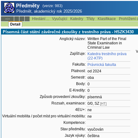
Předměty
(verze: 983)
Předmět, akademický rok 2025/2026
Hledání ...
Vyučující
Katedry
Třídy
Klasifikace
Prohlížení 
--:--
Detail
Písemná část státní závěrečné zkoušky z trestního práva - HSZK3430
Anglický název:
Written Part of the Final
State Examination in
Criminal Law
V
Zajišťuje:
Katedra trestního práva
(22-KTP)
Fakulta:
Právnická fakulta
Platnost:
od 2024
Semestr:
oba
Body:
0
E-Kredity:
0
Způsob provedení zkoušky:
písemná
Rozsah, examinace:
0/0, SZ
[HT]
4EU+:
ne
Virtuální mobilita / počet míst pro virtuální mobilitu:
ne
Kompetence:
Stav předmětu:
vyučován
Jazyk výuky:
čeština