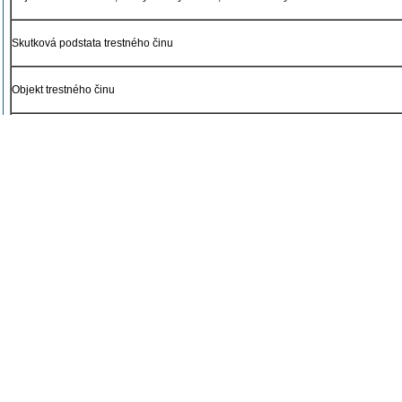
Skutková podstata trestného činu
Objekt trestného činu
Objektivní stránka trestného činu
Pachatel trestného činu
Subjektivní stránka trestného činu
Okolnosti vylučující protiprávnost
Vývojová stadia trestného činu
Účastenství