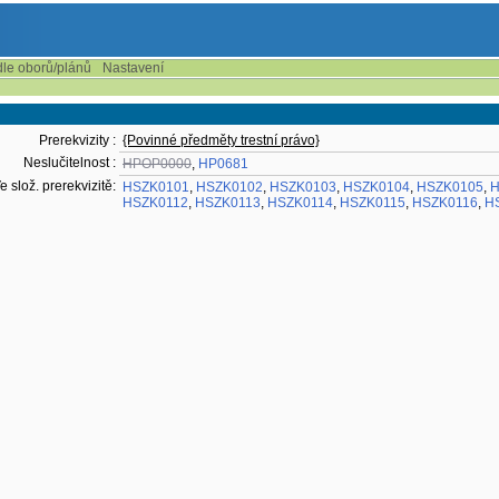
dle oborů/plánů
Nastavení
Prerekvizity :
{Povinné předměty trestní právo}
Neslučitelnost :
HPOP0000
,
HP0681
e slož. prerekvizitě:
HSZK0101
,
HSZK0102
,
HSZK0103
,
HSZK0104
,
HSZK0105
,
H
HSZK0112
,
HSZK0113
,
HSZK0114
,
HSZK0115
,
HSZK0116
,
H