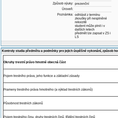
Způsob výuky:
prezenční
Úroveň:
Poznámka:
odhlásit z termínu
zkoušky při nesplněné
rekvizitě
student může plnit i v
dalších letech
předmět lze zapsat v ZS i
LS
Kontroly studia předmětu a podmínky pro jejich úspěšné vykonání, způsob h
Okruhy trestní právo hmotné obecná část
Pojem trestního práva, jeho funkce a základní zásady
Prameny trestního práva hmotného (a výklad trestních zákonů)
Působnost trestních zákonů
Pojem trestného činu, druhy trestných činů, třídění trestných činů