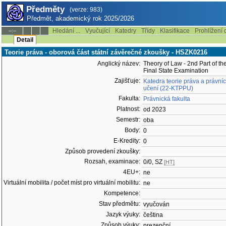
Předměty
(verze: 983)
Předmět, akademický rok 2025/2026
Hledání ...
Vyučující
Katedry
Třídy
Klasifikace
Prohlížení 
--:--
Detail
Teorie práva - oborová část státní závěrečné zkoušky - HSZK0216
Anglický název:
Theory of Law - 2nd Part of th
Final State Examination
Zajišťuje:
Katedra teorie práva a právní
učení (22-KTPPU)
Fakulta:
Právnická fakulta
Platnost:
od 2023
Semestr:
oba
Body:
0
E-Kredity:
0
Způsob provedení zkoušky:
Rozsah, examinace:
0/0, SZ
[HT]
4EU+:
ne
Virtuální mobilita / počet míst pro virtuální mobilitu:
ne
Kompetence:
Stav předmětu:
vyučován
Jazyk výuky:
čeština
Způsob výuky:
prezenční