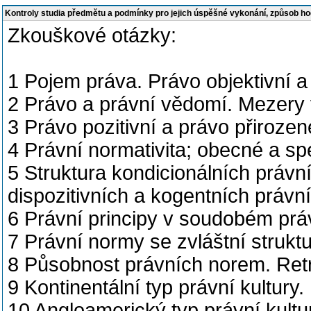
Kontroly studia předmětu a podmínky pro jejich úspěšné vykonání, způsob h
Zkouškové otázky:
1 Pojem práva. Právo objektivní a 
2 Právo a právní vědomí. Mezery 
3 Právo pozitivní a právo přirozen
4 Právní normativita; obecné a sp
5 Struktura kondicionálních právní
dispozitivních a kogentních právn
6 Právní principy v soudobém práv
7 Právní normy se zvláštní strukt
8 Působnost právních norem. Retr
9 Kontinentální typ právní kultury.
10 Angloamerický typ právní kult