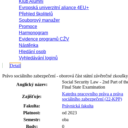
Klub Alumni
Evropská univerzitní aliance 4EU+
Přehled školitelů
Souborový manažer
Promoce
Harmonogram
Evidence programů CŽV
Nástěnka
Hledání osob
Vyhledávání loginů
Detail
Právo sociálního zabezpečení - oborová část státní závěrečné zkou
Social Security Law - 2nd Part of th
Anglický název:
Final State Examination
Katedra pracovního práva a práva
Zajišťuje:
sociálního zabezpečení (22-KPP)
Fakulta:
Právnická fakulta
Platnost:
od 2023
Semestr:
oba
Body:
0