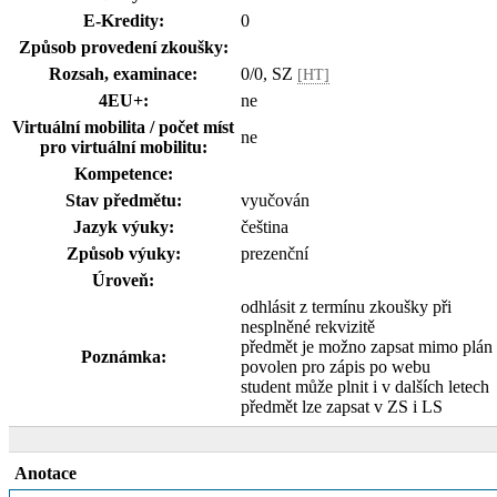
E-Kredity:
0
Způsob provedení zkoušky:
Rozsah, examinace:
0/0, SZ
[HT]
4EU+:
ne
Virtuální mobilita / počet míst
ne
pro virtuální mobilitu:
Kompetence:
Stav předmětu:
vyučován
Jazyk výuky:
čeština
Způsob výuky:
prezenční
Úroveň:
odhlásit z termínu zkoušky při
nesplněné rekvizitě
předmět je možno zapsat mimo plán
Poznámka:
povolen pro zápis po webu
student může plnit i v dalších letech
předmět lze zapsat v ZS i LS
Anotace