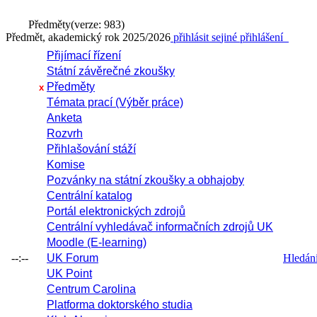
Předměty
(verze: 983)
Předmět, akademický rok 2025/2026
přihlásit se
jiné přihlášení
Přijímací řízení
Státní závěrečné zkoušky
Předměty
x
Témata prací (Výběr práce)
Anketa
Rozvrh
Přihlašování stáží
Komise
Pozvánky na státní zkoušky a obhajoby
Centrální katalog
Portál elektronických zdrojů
Centrální vyhledávač informačních zdrojů UK
Moodle (E-learning)
--:--
UK Forum
Hledání 
UK Point
Centrum Carolina
Platforma doktorského studia