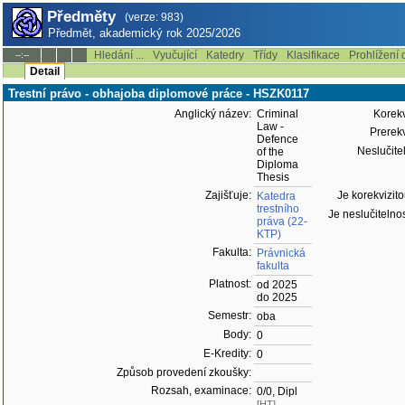
Předměty
(verze: 983)
Předmět, akademický rok 2025/2026
Hledání ...
Vyučující
Katedry
Třídy
Klasifikace
Prohlížení 
--:--
Detail
Trestní právo - obhajoba diplomové práce - HSZK0117
Anglický název:
Criminal
Korekvi
Law -
Prerekv
Defence
Neslučitel
of the
Diploma
Thesis
Zajišťuje:
Je korekvizito
Katedra
trestního
Je neslučitelnos
práva (22-
KTP)
Fakulta:
Právnická
fakulta
Platnost:
od 2025
do 2025
Semestr:
oba
Body:
0
E-Kredity:
0
Způsob provedení zkoušky:
Rozsah, examinace:
0/0, Dipl
[HT]