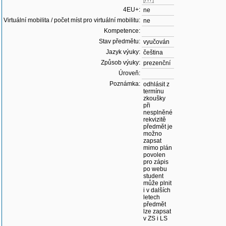
4EU+:
ne
Virtuální mobilita / počet míst pro virtuální mobilitu:
ne
Kompetence:
Stav předmětu:
vyučován
Jazyk výuky:
čeština
Způsob výuky:
prezenční
Úroveň:
Poznámka:
odhlásit z
termínu
zkoušky
při
nesplněné
rekvizitě
předmět je
možno
zapsat
mimo plán
povolen
pro zápis
po webu
student
může plnit
i v dalších
letech
předmět
lze zapsat
v ZS i LS