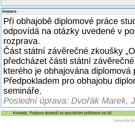
Anotace
Při obhajobě diplomové práce stu
odpovídá na otázky uvedené v po
rozprava.
Část státní závěrečné zkoušky „
předcházet části státní závěrečn
kterého je obhajována diplomová 
Předpokladem pro obhajobu diplo
semináře.
Poslední úprava: Dvořák Marek, J
Kontakty
Podpora studentů se speciálními potřebami na UK
Univerzita K