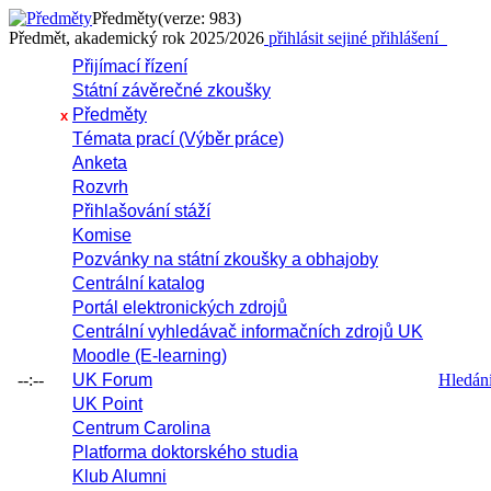
Předměty
(verze: 983)
Předmět, akademický rok 2025/2026
přihlásit se
jiné přihlášení
Přijímací řízení
Státní závěrečné zkoušky
Předměty
x
Témata prací (Výběr práce)
Anketa
Rozvrh
Přihlašování stáží
Komise
Pozvánky na státní zkoušky a obhajoby
Centrální katalog
Portál elektronických zdrojů
Centrální vyhledávač informačních zdrojů UK
Moodle (E-learning)
--:--
UK Forum
Hledání 
UK Point
Centrum Carolina
Platforma doktorského studia
Klub Alumni