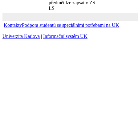
předmět lze zapsat v ZS i
LS
Kontakty
Podpora studentů se speciálními potřebami na UK
Univerzita Karlova
|
Informační systém UK