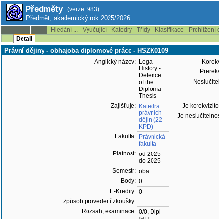
Předměty
(verze: 983)
Předmět, akademický rok 2025/2026
Hledání ...
Vyučující
Katedry
Třídy
Klasifikace
Prohlížení 
--:--
Detail
Právní dějiny - obhajoba diplomové práce - HSZK0109
Anglický název:
Legal
Korekvi
History -
Prerekv
Defence
Neslučitel
of the
Diploma
Thesis
Zajišťuje:
Je korekvizito
Katedra
právních
Je neslučitelnos
dějin (22-
KPD)
Fakulta:
Právnická
fakulta
Platnost:
od 2025
do 2025
Semestr:
oba
Body:
0
E-Kredity:
0
Způsob provedení zkoušky:
Rozsah, examinace:
0/0, Dipl
[HT]