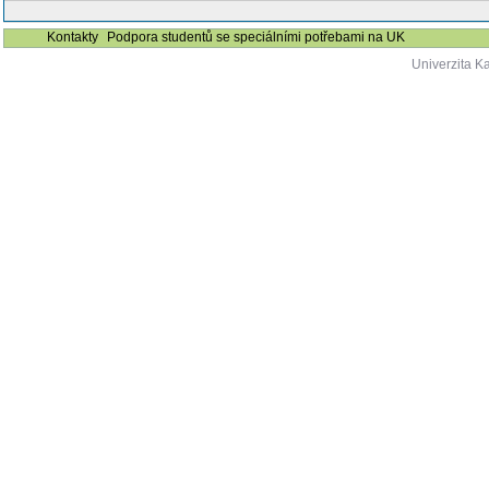
Kontakty
Podpora studentů se speciálními potřebami na UK
Univerzita K