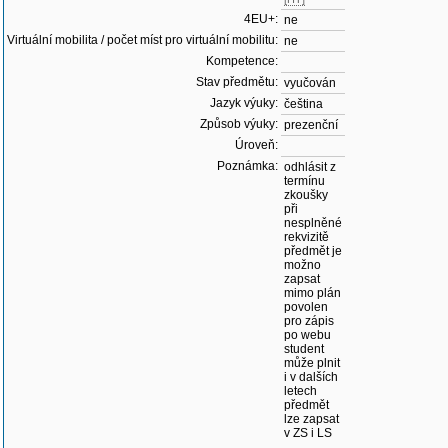
4EU+:
ne
Virtuální mobilita / počet míst pro virtuální mobilitu:
ne
Kompetence:
Stav předmětu:
vyučován
Jazyk výuky:
čeština
Způsob výuky:
prezenční
Úroveň:
Poznámka:
odhlásit z
termínu
zkoušky
při
nesplněné
rekvizitě
předmět je
možno
zapsat
mimo plán
povolen
pro zápis
po webu
student
může plnit
i v dalších
letech
předmět
lze zapsat
v ZS i LS