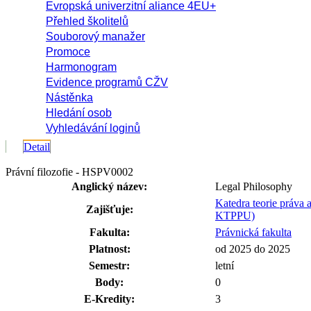
Evropská univerzitní aliance 4EU+
Přehled školitelů
Souborový manažer
Promoce
Harmonogram
Evidence programů CŽV
Nástěnka
Hledání osob
Vyhledávání loginů
Detail
Právní filozofie - HSPV0002
Anglický název:
Legal Philosophy
Katedra teorie práva 
Zajišťuje:
KTPPU)
Fakulta:
Právnická fakulta
Platnost:
od 2025 do 2025
Semestr:
letní
Body:
0
E-Kredity:
3