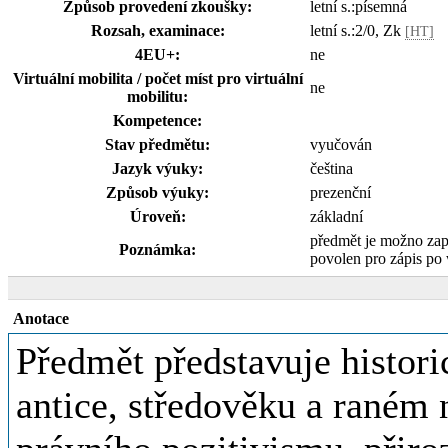
Způsob provedení zkoušky:
letní s.:písemná
Rozsah, examinace:
letní s.:2/0, Zk
[HT]
4EU+:
ne
Virtuální mobilita / počet míst pro virtuální
ne
mobilitu:
Kompetence:
Stav předmětu:
vyučován
Jazyk výuky:
čeština
Způsob výuky:
prezenční
Úroveň:
základní
předmět je možno zap
Poznámka:
povolen pro zápis po
Anotace
Předmět představuje histor
antice, středověku a raném 