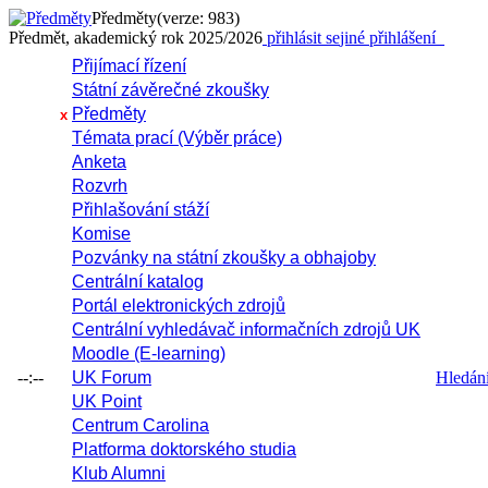
Předměty
(verze: 983)
Předmět, akademický rok 2025/2026
přihlásit se
jiné přihlášení
Přijímací řízení
Státní závěrečné zkoušky
Předměty
x
Témata prací (Výběr práce)
Anketa
Rozvrh
Přihlašování stáží
Komise
Pozvánky na státní zkoušky a obhajoby
Centrální katalog
Portál elektronických zdrojů
Centrální vyhledávač informačních zdrojů UK
Moodle (E-learning)
--:--
UK Forum
Hledání 
UK Point
Centrum Carolina
Platforma doktorského studia
Klub Alumni