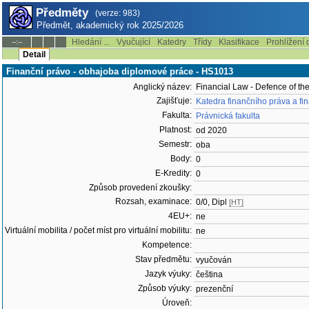
Předměty
(verze: 983)
Předmět, akademický rok 2025/2026
Hledání ...
Vyučující
Katedry
Třídy
Klasifikace
Prohlížení 
--:--
Detail
Finanční právo - obhajoba diplomové práce - HS1013
Anglický název:
Financial Law - Defence of th
Zajišťuje:
Katedra finančního práva a fi
Fakulta:
Právnická fakulta
Platnost:
od 2020
Semestr:
oba
Body:
0
E-Kredity:
0
Způsob provedení zkoušky:
Rozsah, examinace:
0/0, Dipl
[HT]
4EU+:
ne
Virtuální mobilita / počet míst pro virtuální mobilitu:
ne
Kompetence:
Stav předmětu:
vyučován
Jazyk výuky:
čeština
Způsob výuky:
prezenční
Úroveň: