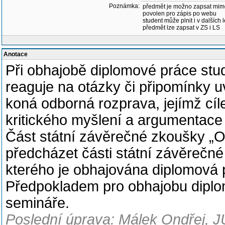
Poznámka:
předmět je možno zapsat mim
povolen pro zápis po webu
student může plnit i v dalších 
předmět lze zapsat v ZS i LS
Anotace
Při obhajobě diplomové práce stud
reaguje na otázky či připomínky 
koná odborná rozprava, jejímž cíl
kritického myšlení a argumentac
Část státní závěrečné zkoušky „
předcházet části státní závěrečn
kterého je obhajována diplomová 
Předpokladem pro obhajobu diplo
semináře.
Poslední úprava: Málek Ondřej, J