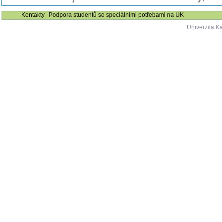
Kontakty
Podpora studentů se speciálními potřebami na UK
Univerzita K