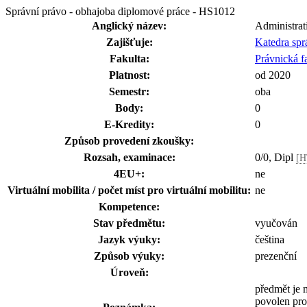
Správní právo - obhajoba diplomové práce - HS1012
Anglický název:
Administrat
Zajišťuje:
Katedra spr
Fakulta:
Právnická f
Platnost:
od 2020
Semestr:
oba
Body:
0
E-Kredity:
0
Způsob provedení zkoušky:
Rozsah, examinace:
0/0, Dipl
[H
4EU+:
ne
Virtuální mobilita / počet míst pro virtuální mobilitu:
ne
Kompetence:
Stav předmětu:
vyučován
Jazyk výuky:
čeština
Způsob výuky:
prezenční
Úroveň:
předmět je 
povolen pro