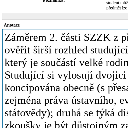
Poznámka:
student může
předmět lze
Anotace
Záměrem 2. části SZZK z p
ověřit širší rozhled studují
který je součástí velké rodi
Studující si vylosují dvojic
koncipována obecně (s přes
zejména práva ústavního, ev
státovědy); druhá se týká d
zkoušky je být důstojným z