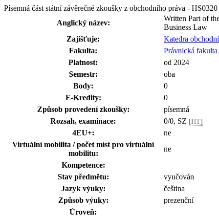
Písemná část státní závěrečné zkoušky z obchodního práva - HS0320
Written Part of th
Anglický název:
Business Law
Zajišťuje:
Katedra obchodn
Fakulta:
Právnická fakulta
Platnost:
od 2024
Semestr:
oba
Body:
0
E-Kredity:
0
Způsob provedení zkoušky:
písemná
Rozsah, examinace:
0/0, SZ
[HT]
4EU+:
ne
Virtuální mobilita / počet míst pro virtuální
ne
mobilitu:
Kompetence:
Stav předmětu:
vyučován
Jazyk výuky:
čeština
Způsob výuky:
prezenční
Úroveň: