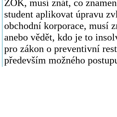
ZOK, musí znát, co znamená
student aplikovat úpravu zv
obchodní korporace, musí zn
anebo vědět, kdo je to inso
pro zákon o preventivní rest
především možného postupu
odvracení úpadku (zejména 
statutárního orgánu, který m
navrhnout valné hromadě vh
Uvedené však neznamená, 