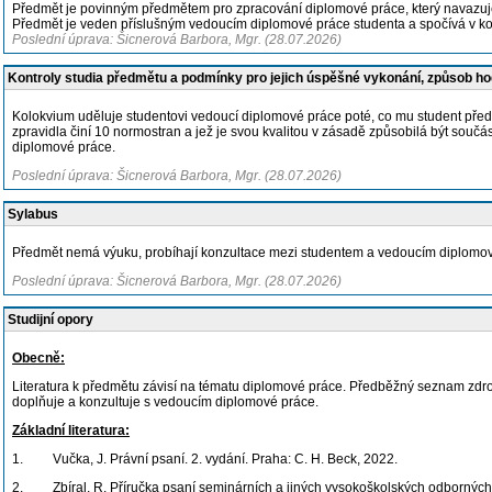
Předmět je povinným předmětem pro zpracování diplomové práce, který navazuj
Předmět je veden příslušným vedoucím diplomové práce studenta a spočívá v kon
Poslední úprava: Šicnerová Barbora, Mgr. (28.07.2026)
Kontroly studia předmětu a podmínky pro jejich úspěšné vykonání, způsob h
Kolokvium uděluje studentovi vedoucí diplomové práce poté, co mu student předs
zpravidla činí 10 normostran a jež je svou kvalitou v zásadě způsobilá být součá
diplomové práce.
Poslední úprava: Šicnerová Barbora, Mgr. (28.07.2026)
Sylabus
Předmět nemá výuku, probíhají konzultace mezi studentem a vedoucím diplomov
Poslední úprava: Šicnerová Barbora, Mgr. (28.07.2026)
Studijní opory
Obecně:
Literatura k předmětu závisí na tématu diplomové práce. Předběžný seznam zdro
doplňuje a konzultuje s vedoucím diplomové práce.
Základní literatura:
1. Vučka, J. Právní psaní. 2. vydání. Praha: C. H. Beck, 2022.
2. Zbíral, R. Příručka psaní seminárních a jiných vysokoškolských odborných 