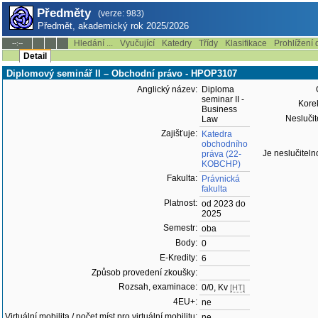
Předměty
(verze: 983)
Předmět, akademický rok 2025/2026
Hledání ...
Vyučující
Katedry
Třídy
Klasifikace
Prohlížení 
--:--
Detail
Diplomový seminář II – Obchodní právo - HPOP3107
Anglický název:
Diploma
seminar II -
Korek
Business
Neslučit
Law
Zajišťuje:
Katedra
obchodního
Je neslučiteln
práva (22-
KOBCHP)
Fakulta:
Právnická
fakulta
Platnost:
od 2023 do
2025
Semestr:
oba
Body:
0
E-Kredity:
6
Způsob provedení zkoušky:
Rozsah, examinace:
0/0, Kv
[HT]
4EU+:
ne
Virtuální mobilita / počet míst pro virtuální mobilitu:
ne