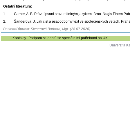
Ostatní literatura:
1. Garner, A. B. Právní psaní srozumitelným jazykem. Brno: Nugis Finem Publ
2. Šanderová, J. Jak číst a psát odborný text ve společenských větách. Prah
Poslední úprava: Šicnerová Barbora, Mgr. (28.07.2026)
Kontakty
Podpora studentů se speciálními potřebami na UK
Univerzita K