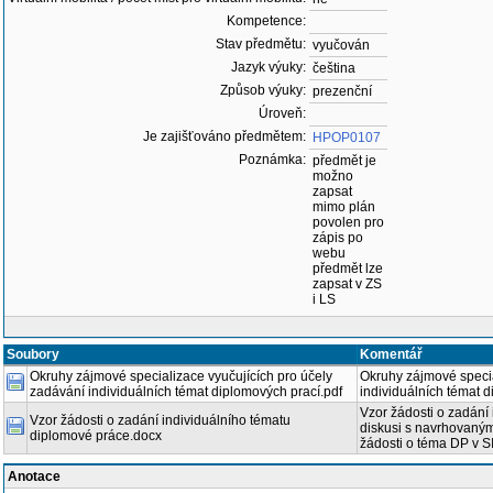
Kompetence:
Stav předmětu:
vyučován
Jazyk výuky:
čeština
Způsob výuky:
prezenční
Úroveň:
Je zajišťováno předmětem:
HPOP0107
Poznámka:
předmět je
možno
zapsat
mimo plán
povolen pro
zápis po
webu
předmět lze
zapsat v ZS
i LS
Soubory
Komentář
Okruhy zájmové specializace vyučujících pro účely
Okruhy zájmové specia
zadávání individuálních témat diplomových prací.pdf
individuálních témat 
Vzor žádosti o zadání
Vzor žádosti o zadání individuálního tématu
diskusi s navrhovaným
diplomové práce.docx
žádosti o téma DP v S
Anotace