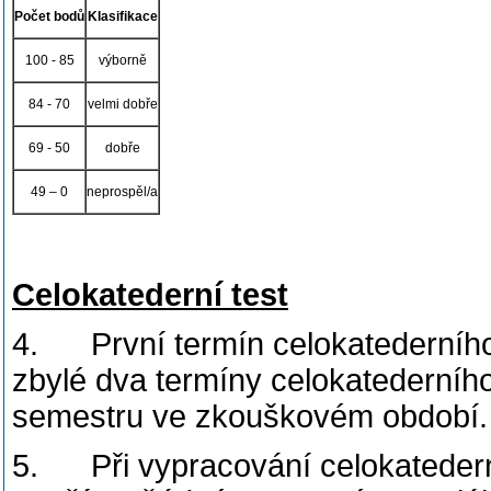
Počet bodů
Klasifikace
100 - 85
výborně
84 - 70
velmi dobře
69 - 50
dobře
49 – 0
neprospěl/a
Celokatederní test
4. První termín celokatederního
zbylé dva termíny celokatederního
semestru ve zkouškovém období.
5. Při vypracování celokatedern