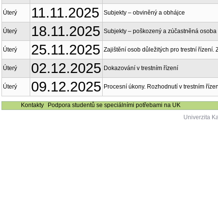
11.11.2025
Úterý
Subjekty – obviněný a obhájce
18.11.2025
Úterý
Subjekty – poškozený a zúčastněná osoba
25.11.2025
Úterý
Zajištění osob důležitých pro trestní řízení. Z
02.12.2025
Úterý
Dokazování v trestním řízení
09.12.2025
Úterý
Procesní úkony. Rozhodnutí v trestním řízen
Kontakty
Podpora studentů se speciálními potřebami na UK
Univerzita K