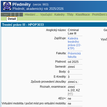
Předměty
(verze: 983)
Předmět, akademický rok 2025/2026
Hledání ...
Vyučující
Katedry
Třídy
Klasifikace
Prohlížení 
--:--
Detail
Trestní právo III - HPOP3033
Anglický název:
Criminal
Ga
Law III
Zajišťuje:
Katedra
Vyuču
trestního
práva (22-
KTP)
Fakulta:
Právnická
fakulta
Platnost:
od 2025
Semestr:
zimní
Body:
0
E-Kredity:
3
Způsob provedení zkoušky:
zimní s.:
Rozsah, examinace:
zimní
s.:2/2, KZ
[HT]
4EU+:
ne
Virtuální mobilita / počet míst pro virtuální mobilitu:
ne