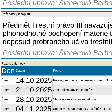
Poslední úprava: Šicnerová Barbo
Požadavky k zápisu
Předmět Trestní právo III navazuje
plnohodnotné pochopení materie 
doposud probraného učiva trestní
Poslední úprava: Šicnerová Barbo
Rozpis datumový
Den
Datum
Popis
14.10.2025
Úterý
Pojem, předmět a účel trestního řízení. Spra
21.10.2025
Úterý
Základní zásady trestního řízení
28.10.2025
Úterý
Státní svátek - výuka se nekoná
04.11.2025
Úterý
Subjekty – soud. Subjekty – státní zástupce 