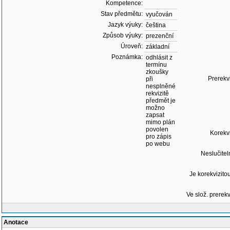
Kompetence:
Stav předmětu:
vyučován
Jazyk výuky:
čeština
Způsob výuky:
prezenční
Úroveň:
základní
Poznámka:
odhlásit z
termínu
zkoušky
Prerekvi
při
nesplněné
rekvizitě
předmět je
možno
zapsat
mimo plán
povolen
Korekvi
pro zápis
po webu
Neslučitel
Je korekvizitou
Ve slož. prerekv
Anotace