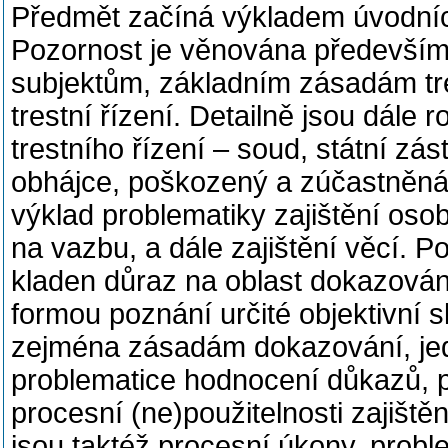
Předmět začíná výkladem úvodníc
Pozornost je věnována především 
subjektům, základním zásadám tre
trestní řízení. Detailně jsou dále 
trestního řízení – soud, státní zás
obhájce, poškozený a zúčastněná
výklad problematiky zajištění osob
na vazbu, a dále zajištění věcí. P
kladen důraz na oblast dokazování 
formou poznání určité objektivní 
zejména zásadám dokazování, jed
problematice hodnocení důkazů, p
procesní (ne)použitelnosti zajišt
jsou taktéž procesní úkony, proble