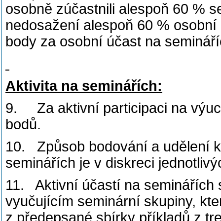
osobně zúčastnili alespoň 60 % 
nedosažení alespoň 60 % osobní 
body za osobní účast na semináří
Aktivita na seminářích:
9. Za aktivní participaci na výu
bodů.
10. Způsob bodování a udělení ko
seminářích je v diskreci jednotliv
11. Aktivní účastí na seminářích
vyučujícím seminární skupiny, kte
z předepsané sbírky příkladů z t