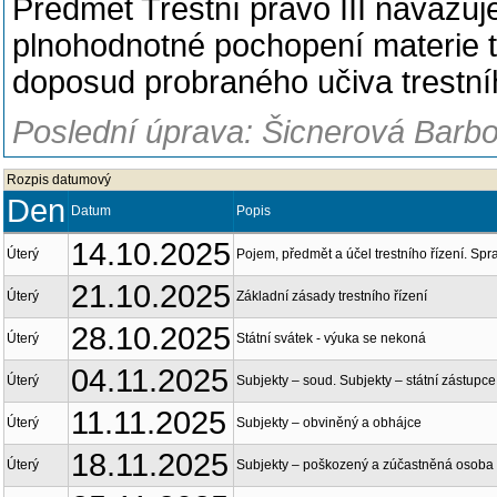
Předmět Trestní právo III navazuje
plnohodnotné pochopení materie 
doposud probraného učiva trestní
Poslední úprava: Šicnerová Barbo
Rozpis datumový
Den
Datum
Popis
14.10.2025
Úterý
Pojem, předmět a účel trestního řízení. Spra
21.10.2025
Úterý
Základní zásady trestního řízení
28.10.2025
Úterý
Státní svátek - výuka se nekoná
04.11.2025
Úterý
Subjekty – soud. Subjekty – státní zástupce 
11.11.2025
Úterý
Subjekty – obviněný a obhájce
18.11.2025
Úterý
Subjekty – poškozený a zúčastněná osoba