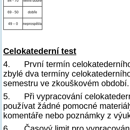
84 - 70
velmi dobře
69 - 50
dobře
49 – 0
neprospěl/a
Celokatederní test
4. První termín celokatederního
zbylé dva termíny celokatederního
semestru ve zkouškovém období.
5. Při vypracování celokatedern
používat žádné pomocné materiály
komentáře nebo poznámky z výuk
6. Časový limit pro vypracování