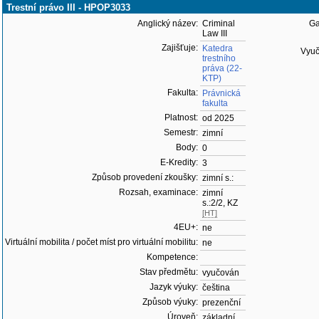
Trestní právo III - HPOP3033
Anglický název:
Criminal
Ga
Law III
Zajišťuje:
Katedra
Vyuču
trestního
práva (22-
KTP)
Fakulta:
Právnická
fakulta
Platnost:
od 2025
Semestr:
zimní
Body:
0
E-Kredity:
3
Způsob provedení zkoušky:
zimní s.:
Rozsah, examinace:
zimní
s.:2/2, KZ
[HT]
4EU+:
ne
Virtuální mobilita / počet míst pro virtuální mobilitu:
ne
Kompetence:
Stav předmětu:
vyučován
Jazyk výuky:
čeština
Způsob výuky:
prezenční
Úroveň:
základní