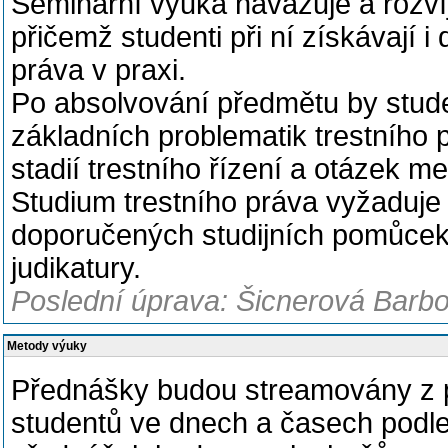
Seminární výuka navazuje a rozví
přičemž studenti při ní získávají i
práva v praxi.
Po absolvování předmětu by stude
základních problematik trestního 
stadií trestního řízení a otázek m
Studium trestního práva vyžaduj
doporučených studijních pomůcek 
judikatury.
Poslední úprava: Šicnerová Barbo
Metody výuky
Přednášky budou streamovány z po
studentů ve dnech a časech podle