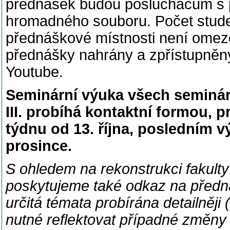
přednášek budou posluchačům s p
hromadného souboru. Počet stude
přednáškové místnosti není omez
přednášky nahrány a zpřístupněn
Youtube.
Seminární výuka všech seminár
III. probíhá kontaktní formou, p
týdnu od 13. října, posledním 
prosince.
S ohledem na rekonstrukci fakulty
poskytujeme také odkaz na předná
určitá témata probírána detailněji 
nutné reflektovat případné změny