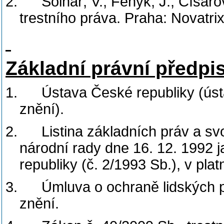
2.
Solnař, V., Fenyk, J., Císa
trestního práva. Praha: Novatri
Základní právní předpi
1.
Ústava České republiky (úst
znění).
2.
Listina základních práv a 
národní rady dne 16. 12. 1992 
republiky (č. 2/1993 Sb.), v pla
3.
Úmluva o ochraně lidských 
znění.