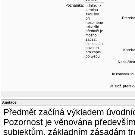
Poznámka:
odhlásit z
termínu
zkoušky
Prerekvi
při
nesplněné
rekvizitě
předmět je
možno
zapsat
mimo plán
povolen
Korekvi
pro zápis
po webu
Neslučitel
Je korekvizitou
Ve slož. prerekv
Anotace
Předmět začíná výkladem úvodníc
Pozornost je věnována především 
subjektům, základním zásadám tre