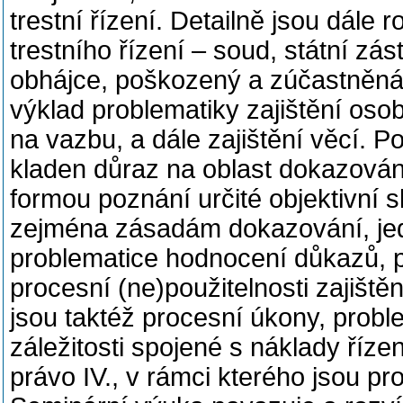
trestní řízení. Detailně jsou dále 
trestního řízení – soud, státní zás
obhájce, poškozený a zúčastněná
výklad problematiky zajištění osob
na vazbu, a dále zajištění věcí. P
kladen důraz na oblast dokazování 
formou poznání určité objektivní 
zejména zásadám dokazování, jed
problematice hodnocení důkazů, p
procesní (ne)použitelnosti zajišt
jsou taktéž procesní úkony, proble
záležitosti spojené s náklady říz
právo IV., v rámci kterého jsou pro