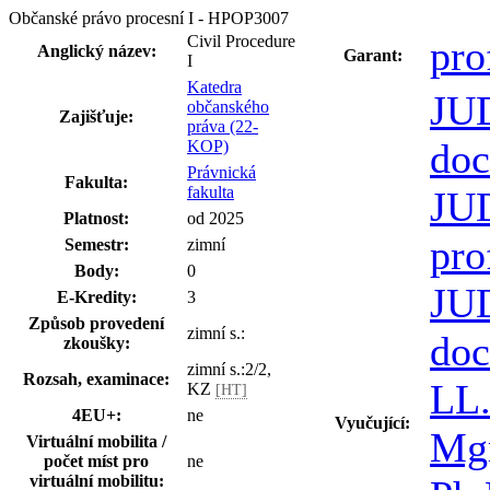
Občanské právo procesní I - HPOP3007
Civil Procedure
pro
Anglický název:
Garant:
I
Katedra
JUD
občanského
Zajišťuje:
práva (22-
doc
KOP)
Právnická
Fakulta:
fakulta
JUD
Platnost:
od 2025
pro
Semestr:
zimní
Body:
0
JUD
E-Kredity:
3
Způsob provedení
zimní s.:
doc
zkoušky:
zimní s.:2/2,
Rozsah, examinace:
LL.
KZ
[HT]
4EU+:
ne
Vyučující:
Mgr
Virtuální mobilita /
počet míst pro
ne
virtuální mobilitu: