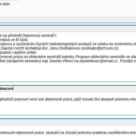
o plán
e na předmět Diplomový seminář I.
tává ze tří částí.
literaturou a využíváním různých metodologických postupů ve vztahu ke zvolenému
Zájemci nechť kontaktují doc. Janu Ondřejkovou (ondrejko@prf.cuni.cz).
adně i dalšími učiteli.
diplomové práce na vědeckém semináři katedry. Program vědeckého semináře se sta
před zahájením semestru) mgr. Davidu Vítovci na davidvitovec@email.cz . Později 
odnocení
edloží pracovní verzi své diplomové práce, jejíž rozsah činí alespoň polovinu min
edoucím diplomové práce, studující se účastní jednoho prakticky zaměřeného kolo