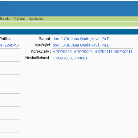
dle oborů/plánů
Nastavení
olitics
Garant:
doc. JUDr. Jana Ondřejková, Ph.D.
Vyučující:
gie (22-KPS)
doc. JUDr. Jana Ondřejková, Ph.D.
Korekvizity :
HPOP0063
,
HPOP0099
,
HSZK0111
,
HSZK0211
Neslučitelnost :
HPOP3000
,
HP0681