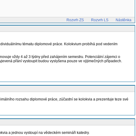
Rozvrh ZS
Rozvrh LS
Nástěnka
 individuálnímu tématu diplomové práce. Kolokvium probíhá pod vedením
novuje vždy 4 až 3 týdny před zahájením semestru. Potenciální zájemci o
vyjevená přání vystoupit budou vyslyšena pouze ve výjimečných případech.
imálního rozsahu diplomové práce, zúčastní se kolokvia a prezentuje teze své
kvia a jednou vystoupí na vědeckém semináři katedry.