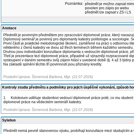
Poznámka:
předmět je možno zapsat mim
povolen pro zápis po webu
předmět lze zapsat v ZS i LS
Anotace
Předmět je povinným předmětem pro zpracování diplomové práce, který navazuj
Diplomový seminář je povinný pro diplomanty katedry politologie a sociologie. Ses
První částí je praktické metodologické školení, zaměřené na práci s odbornou 
některého z členů katedry ve dvou až třech termínech během každého semestru. 
Druhou jsou individuální konzultace diplomanta s vedoucím diplomové práce, příp
Třetí je prezentace tezí diplomové práce, případně už výrazněji rozpracované 
vystoupení v daném semestru svůj zájem hlásí v uvedené době (tj. 4 až 3 týdny 
Na základě splnění těchto tří povinností jsou přiznány kredity.
Poslední úprava: Šicnerová Barbora, Mgr. (22.07.2026)
Kontroly studia předmětu a podmínky pro jejich úspěšné vykonání, způsob h
1. Kolokvium uděluje studentovi vedoucí diplomové práce poté, co mu student př
diplomové práce na vědeckém semináři katedry.
Poslední úprava: Šicnerová Barbora, Mgr. (22.07.2026)
Sylabus
Předmět nemá pevně stanovenou výuku, probíhají konzultace mezi studujícím a v