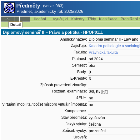
Předměty
(verze: 983)
Předmět, akademický rok 2025/2026
Hledání ...
Vyučující
Katedry
Třídy
Klasifikace
Prohlížení 
--:--
Detail
Diplomový seminář II – Právo a politika - HPOP0111
Anglický název:
Diploma seminar II - Law and P
Zajišťuje:
Katedra politologie a sociolo
Fakulta:
Právnická fakulta
Platnost:
od 2024
Semestr:
oba
Body:
0
E-Kredity:
3
Způsob provedení zkoušky:
Rozsah, examinace:
0/0, Kv
[HT]
4EU+:
ne
Virtuální mobilita / počet míst pro virtuální mobilitu:
ne
Kompetence:
Stav předmětu:
vyučován
Jazyk výuky:
čeština
Způsob výuky:
prezenční
Úroveň: