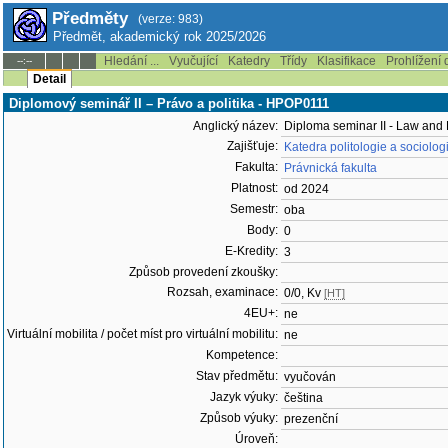
Předměty
(verze: 983)
Předmět, akademický rok 2025/2026
Hledání ...
Vyučující
Katedry
Třídy
Klasifikace
Prohlížení 
--:--
Detail
Diplomový seminář II – Právo a politika - HPOP0111
Anglický název:
Diploma seminar II - Law and P
Zajišťuje:
Katedra politologie a sociolo
Fakulta:
Právnická fakulta
Platnost:
od 2024
Semestr:
oba
Body:
0
E-Kredity:
3
Způsob provedení zkoušky:
Rozsah, examinace:
0/0, Kv
[HT]
4EU+:
ne
Virtuální mobilita / počet míst pro virtuální mobilitu:
ne
Kompetence:
Stav předmětu:
vyučován
Jazyk výuky:
čeština
Způsob výuky:
prezenční
Úroveň: