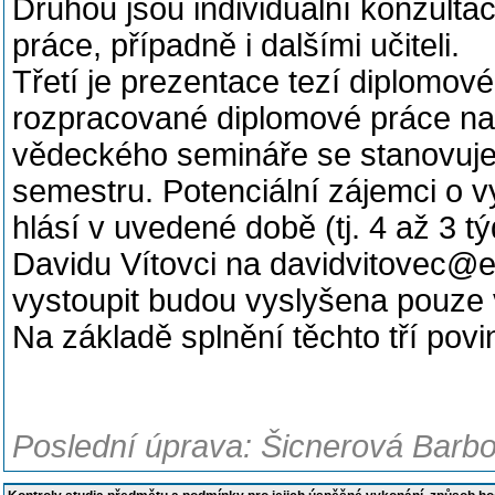
Druhou jsou individuální konzult
práce, případně i dalšími učiteli.
Třetí je prezentace tezí diplomové
rozpracované diplomové práce na
vědeckého semináře se stanovuje
semestru. Potenciální zájemci o 
hlásí v uvedené době (tj. 4 až 3 
Davidu Vítovci na davidvitovec@em
vystoupit budou vyslyšena pouze 
Na základě splnění těchto tří povin
Poslední úprava: Šicnerová Barbo