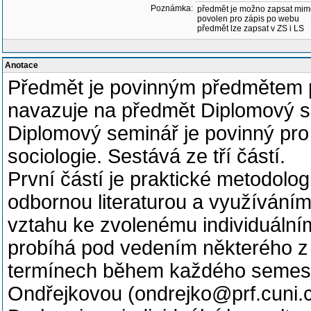
Poznámka:
předmět je možno zapsat mim
povolen pro zápis po webu
předmět lze zapsat v ZS i LS
Anotace
Předmět je povinným předmětem p
navazuje na předmět Diplomový s
Diplomový seminář je povinný pro 
sociologie. Sestává ze tří částí.
První částí je praktické metodolo
odbornou literaturou a využívání
vztahu ke zvolenému individuáln
probíhá pod vedením některého z 
termínech během každého semestr
Ondřejkovou (ondrejko@prf.cuni.c