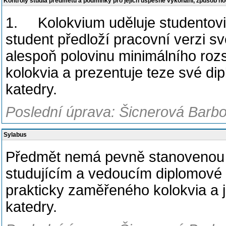
Kontroly studia předmětu a podmínky pro jejich úspěšné vykonání, způsob h
1. Kolokvium uděluje studentovi
student předloží pracovní verzi sv
alespoň polovinu minimálního roz
kolokvia a prezentuje teze své d
katedry.
Poslední úprava: Šicnerová Barbo
Sylabus
Předmět nemá pevně stanovenou v
studujícím a vedoucím diplomové p
prakticky zaměřeného kolokvia a
katedry.