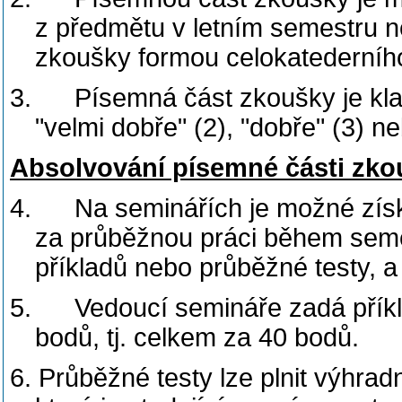
z předmětu v letním semestru 
zkoušky formou celokatederního
3.
Písemná část zkoušky je kla
"velmi dobře" (2), "dobře" (3) n
Absolvování písemné části zko
4.
Na seminářích je možné zís
za průběžnou práci během seme
příkladů nebo průběžné testy, a
5.
Vedoucí semináře zadá příkl
bodů, tj. celkem za 40 bodů.
6. Průběžné testy lze plnit výhra