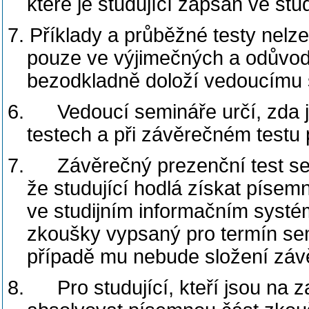
které je studující zapsán ve st
7. Příklady a průběžné testy nelze
pouze ve výjimečných a odůvodn
bezodkladně doloží vedoucímu 
6.
Vedoucí semináře určí, zda
testech a při závěrečném testu 
7.
Závěrečný prezenční test s
že studující hodlá získat píse
ve studijním informačním systém
zkoušky vypsaný pro termín sem
případě mu nebude složení zá
8.
Pro studující, kteří jsou na 