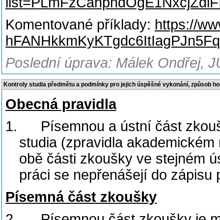
list=PLmFzCahphdOgE1NxcjZdi
Komentované příklady:
https://ww
hFANHkkmKyKTgdc6ItIagPJn5Fq
Poslední úprava: Málek Ondřej, J
Kontroly studia předmětu a podmínky pro jejich úspěšné vykonání, způsob h
Obecná pravidla
1.
Písemnou a ústní část zkouš
studia (zpravidla akademickém r
obě části zkoušky ve stejném ú
práci se nepřenášejí do zápisu 
Písemná část zkoušky
2.
Písemnou část zkoušky je 