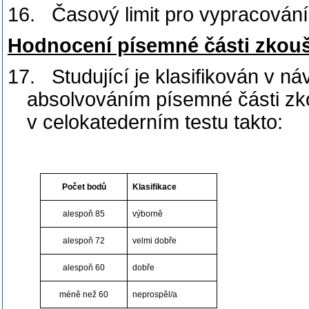
16.
Časový limit pro vypracování
Hodnocení písemné části zkou
17.
Studující je klasifikován v 
absolvováním písemné části zk
v celokatederním testu takto:
Počet bodů
Klasifikace
alespoň 85
výborně
alespoň 72
velmi dobře
alespoň 60
dobře
méně než 60
neprospěl/a