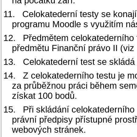
na počátku září.
11.
Celokatederní testy se kona
programu Moodle s využitím ná
12.
Předmětem celokatederního t
předmětu Finanční právo II (viz
13.
Celokatederní test se skládá
14.
Z celokatederního testu je 
za průběžnou práci během semest
získat 100 bodů.
15.
Při skládání celokatederního
právní předpisy přístupné pros
webových stránek.