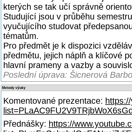
kterých se tak učí správně oriento
Studující jsou v průběhu semestr
vyučujícího studovat předepsanou 
tématům.
Pro předmět je k dispozici vzděláv
předmětu, jejich náplň a klíčové p
hlavní prameny a vazby a souvislos
Poslední úprava: Šicnerová Barbo
Metody výuky
Komentované prezentace:
https:/
list=PLaAC9FU2V9TRjbWoX6s
Přednášky:
https://www.youtube.c