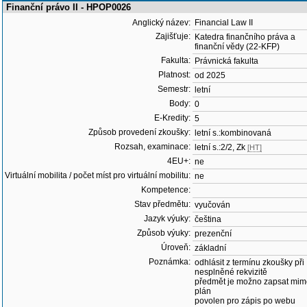
Finanční právo II - HPOP0026
Anglický název:
Financial Law II
Zajišťuje:
Katedra finančního práva a
finanční vědy (22-KFP)
Fakulta:
Právnická fakulta
Platnost:
od 2025
Semestr:
letní
Body:
0
E-Kredity:
5
Způsob provedení zkoušky:
letní s.:kombinovaná
Rozsah, examinace:
letní s.:2/2, Zk
[HT]
4EU+:
ne
Virtuální mobilita / počet míst pro virtuální mobilitu:
ne
Kompetence:
Stav předmětu:
vyučován
Jazyk výuky:
čeština
Způsob výuky:
prezenční
Úroveň:
základní
Poznámka:
odhlásit z termínu zkoušky při
nesplněné rekvizitě
předmět je možno zapsat mim
plán
povolen pro zápis po webu