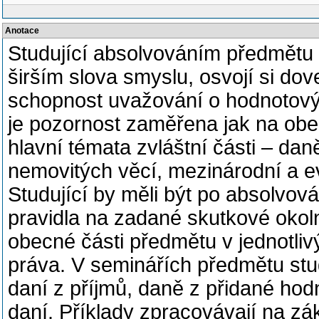
Anotace
Studující absolvováním předmětu 
širším slova smyslu, osvojí si dove
schopnost uvažování o hodnotový
je pozornost zaměřena jak na obe
hlavní témata zvláštní části – dan
nemovitých věcí, mezinárodní a e
Studující by měli být po absolvov
pravidla na zadané skutkové okolno
obecné části předmětu v jednotliv
práva. V seminářích předmětu studu
daní z příjmů, daně z přidané hod
daní. Příklady zpracovávají na zá