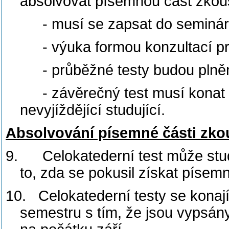
absolvovat písemnou část zkoušk
- musí se zapsat do seminárn
- výuka formou konzultací 
- průběžné testy budou plně
- závěrečný test musí konat
nevyjíždějící studující.
Absolvování písemné části zko
9.
Celokatederní test může stud
to, zda se pokusil získat písem
10.
Celokatederní testy se kona
semestru s tím, že jsou vypsán