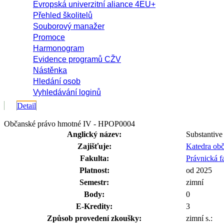
Evropská univerzitní aliance 4EU+
Přehled školitelů
Souborový manažer
Promoce
Harmonogram
Evidence programů CŽV
Nástěnka
Hledání osob
Vyhledávání loginů
Detail
Občanské právo hmotné IV - HPOP0004
Anglický název:
Substantive
Zajišťuje:
Katedra ob
Fakulta:
Právnická f
Platnost:
od 2025
Semestr:
zimní
Body:
0
E-Kredity:
3
Způsob provedení zkoušky:
zimní s.: