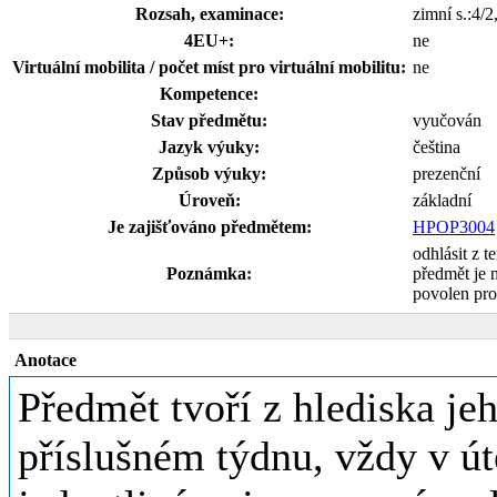
Rozsah, examinace:
zimní s.:4/
4EU+:
ne
Virtuální mobilita / počet míst pro virtuální mobilitu:
ne
Kompetence:
Stav předmětu:
vyučován
Jazyk výuky:
čeština
Způsob výuky:
prezenční
Úroveň:
základní
Je zajišťováno předmětem:
HPOP3004
odhlásit z t
Poznámka:
předmět je 
povolen pro
Anotace
Předmět tvoří z hlediska je
příslušném týdnu, vždy v út