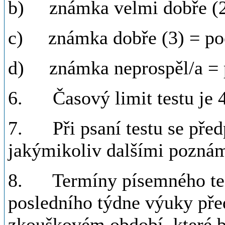
b) známka velmi dobře (2)
c) známka dobře (3) = poč
d) známka neprospěl/a = p
6. Časový limit testu je 
7. Při psaní testu se předp
jakýmikoliv dalšími poznám
8. Termíny písemného testu
posledního týdne výuky pře
zkouškovém období, které b