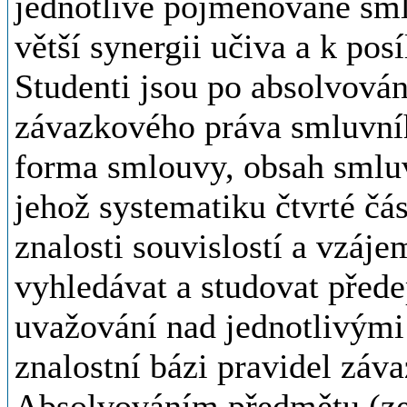
jednotlivé pojmenované smlu
větší synergii učiva a k posí
Studenti jsou po absolvován
závazkového práva smluvního
forma smlouvy, obsah smluvn
jehož systematiku čtvrté čás
znalosti souvislostí a vzáj
vyhledávat a studovat přede
uvažování nad jednotlivými
znalostní bázi pravidel záv
Absolvováním předmětu (zejm