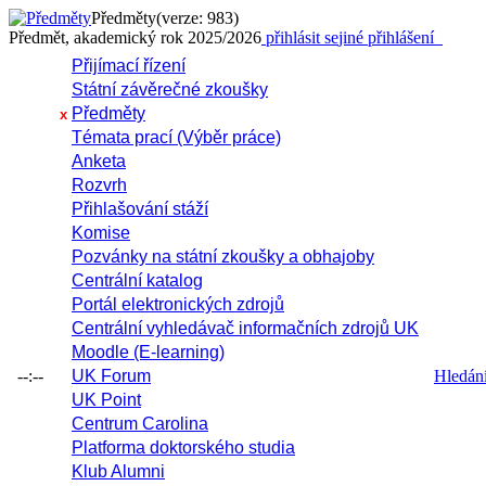
Předměty
(verze: 983)
Předmět, akademický rok 2025/2026
přihlásit se
jiné přihlášení
Přijímací řízení
Státní závěrečné zkoušky
Předměty
x
Témata prací (Výběr práce)
Anketa
Rozvrh
Přihlašování stáží
Komise
Pozvánky na státní zkoušky a obhajoby
Centrální katalog
Portál elektronických zdrojů
Centrální vyhledávač informačních zdrojů UK
Moodle (E-learning)
--:--
UK Forum
Hledání 
UK Point
Centrum Carolina
Platforma doktorského studia
Klub Alumni