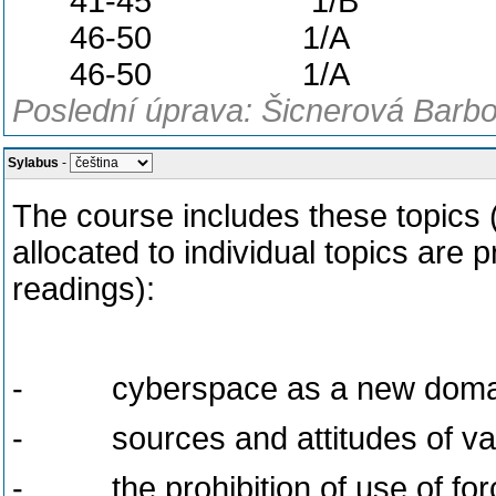
41-45
1/B
46-50
1/A
46-50 1/A
Poslední úprava: Šicnerová Barbo
Sylabus
-
The course includes these topics 
allocated to individual topics are 
readings):
- cyberspace as a new domaine o
- sources and attitudes of var
- the prohibition of use of forc