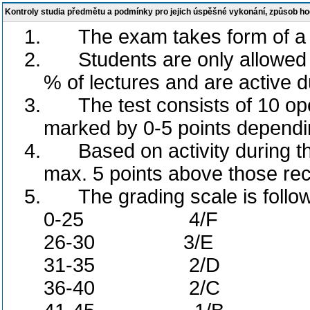
Kontroly studia předmětu a podmínky pro jejich úspěšné vykonání, způsob h
1.
The exam takes form of a w
2.
Students are only allowed t
% of lectures and are active d
3.
The test consists of 10 o
marked by 0-5 points depending 
4.
Based on activity during t
max. 5 points above those rece
5.
The grading scale is follo
0-25
4/F
26-30
3/E
31-35
2/D
36-40
2/C