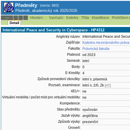
Předměty
(verze: 983)
Předmět, akademický rok 2025/2026
Hledání ...
Vyučující
Katedry
Třídy
Klasifikace
Prohlížení 
--:--
Detail
International Peace and Security in Cyberspace - HP4312
Anglický název:
International Peace and Secur
Zajišťuje:
Katedra mezinárodního práva
Fakulta:
Právnická fakulta
Platnost:
od 2023
Semestr:
letní
Body:
0
E-Kredity:
4
Způsob provedení zkoušky:
letní s.:písemná
Rozsah, examinace:
letní s.:2/0, Zk
[HT]
4EU+:
ne
Virtuální mobilita / počet míst pro virtuální mobilitu:
ne
Kompetence:
Stav předmětu:
vyučován
Jazyk výuky:
angličtina
Způsob výuky:
prezenční
Úroveň: