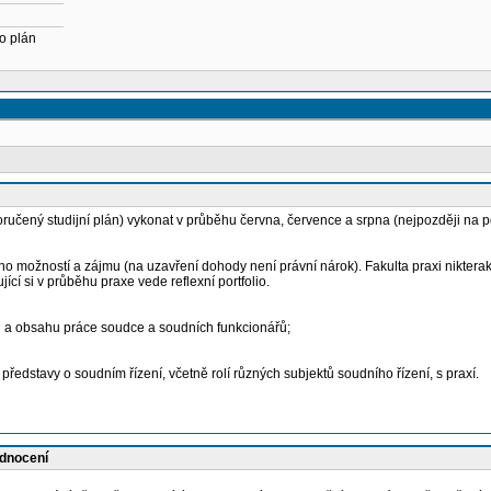
o plán
učený studijní plán) vykonat v průběhu června, července a srpna (nejpozději na po
 možností a zájmu (na uzavření dohody není právní nárok). Fakulta praxi nikterak 
cí si v průběhu praxe vede reflexní portfolio.
udu a obsahu práce soudce a soudních funkcionářů;
edstavy o soudním řízení, včetně rolí různých subjektů soudního řízení, s praxí.
odnocení