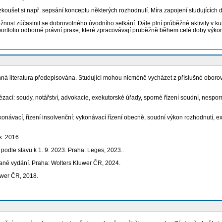
vyzkoušet si např. sepsání konceptu některých rozhodnutí. Míra zapojení studujícíc
jí možnost zúčastnit se dobrovolného úvodního setkání. Dále plní průběžné aktivity 
í portfolio odborné právní praxe, které zpracovávají průběžně během celé doby výko
ná literatura předepisována. Studující mohou nicméně vycházet z příslušné oborov
alézací: soudy, notářství, advokacie, exekutorské úřady, sporné řízení soudní, nespor
vykonávací, řízení insolvenční: vykonávací řízení obecně, soudní výkon rozhodnutí,
k. 2016.
 podle stavu k 1. 9. 2023. Praha: Leges, 2023..
ované vydání. Praha: Wolters Kluwer ČR, 2024.
uwer ČR, 2018.