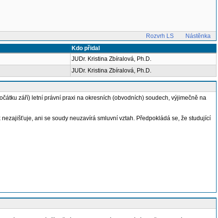
Rozvrh LS
Nástěnka
Kdo přidal
JUDr. Kristina Zbíralová, Ph.D.
JUDr. Kristina Zbíralová, Ph.D.
čátku září) letní právní praxi na okresních (obvodních) soudech, výjimečně na
nezajišťuje, ani se soudy neuzavírá smluvní vztah. Předpokládá se, že studující