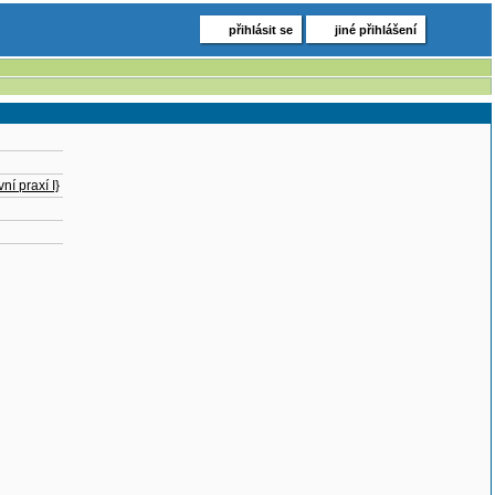
přihlásit se
jiné přihlášení
ní praxí I}