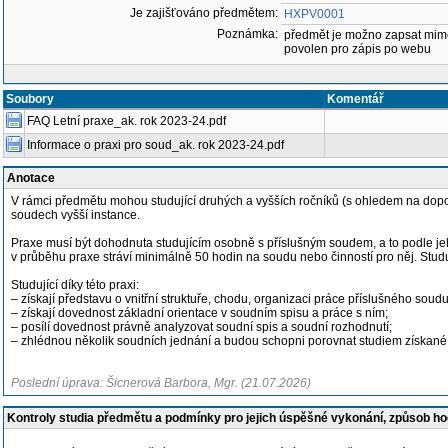
Je zajišťováno předmětem:
HXPV0001
Poznámka:
předmět je možno zapsat mim
povolen pro zápis po webu
Soubory
Komentář
FAQ Letní praxe_ak. rok 2023-24.pdf
Informace o praxi pro soud_ak. rok 2023-24.pdf
Anotace
V rámci předmětu mohou studující druhých a vyšších ročníků (s ohledem na dopor
soudech vyšší instance.
Praxe musí být dohodnuta studujícím osobně s příslušným soudem, a to podle jeho
v průběhu praxe stráví minimálně 50 hodin na soudu nebo činností pro něj. Studují
Studující díky této praxi:
– získají představu o vnitřní struktuře, chodu, organizaci práce příslušného so
– získají dovednost základní orientace v soudním spisu a práce s ním;
– posílí dovednost právně analyzovat soudní spis a soudní rozhodnutí;
– zhlédnou několik soudních jednání a budou schopni porovnat studiem získané př
Poslední úprava: Šicnerová Barbora, Mgr. (21.07.2026)
Kontroly studia předmětu a podmínky pro jejich úspěšné vykonání, způsob h