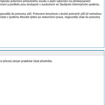
riginálu potvrzení příslušného soudu o jejím vykonání na předepsaném
rzení a portfolio jsou dostupné v souborech ve Studijním informačním systému,
jpozději do poloviny září. Potvrzení doručená v druhé polovině září již nemohou
zdat v systému Moodle týden po dokončení praxe, nejpozději však do poloviny
ví přesný obsah praktické části předmětu.