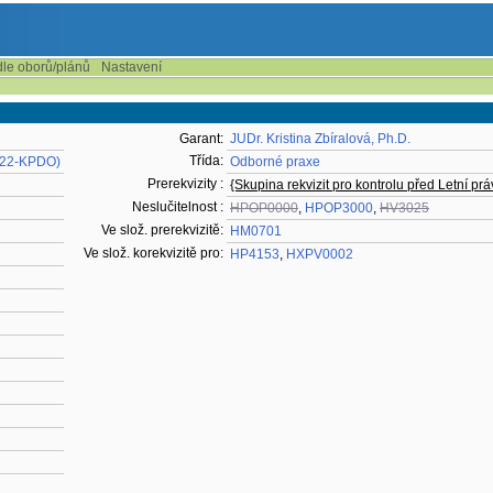
dle oborů/plánů
Nastavení
Garant:
JUDr. Kristina Zbíralová, Ph.D.
Třída:
 (22-KPDO)
Odborné praxe
Prerekvizity :
{Skupina rekvizit pro kontrolu před Letní práv
Neslučitelnost :
HPOP0000
,
HPOP3000
,
HV3025
Ve slož. prerekvizitě:
HM0701
Ve slož. korekvizitě pro:
HP4153
,
HXPV0002