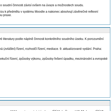
h do soudní činnosti závisí ovšem na úvaze a možnostech soudu.
v kurzu k předmětu v systému Moodle a nakonec absolvují závěrečné reflexní
nu praxe.
é literatury podle náplně činnosti konkrétního soudního úseku. K porozumění
ná (zvláštní) řízení, rozhodčí řízení, mediace. 9. aktualizované vydání. Praha:
 exekuční řízení, způsoby výkonu, způsoby řešení úpadku, mezinárodní a evropské