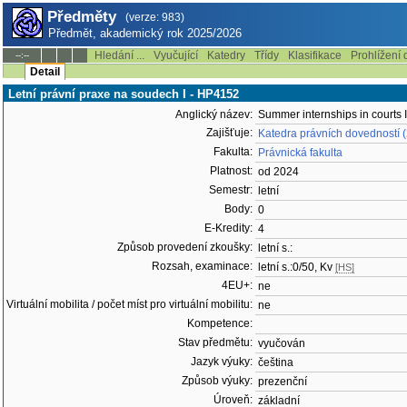
Předměty
(verze: 983)
Předmět, akademický rok 2025/2026
Hledání ...
Vyučující
Katedry
Třídy
Klasifikace
Prohlížení 
--:--
Detail
Letní právní praxe na soudech I - HP4152
Anglický název:
Summer internships in courts I
Zajišťuje:
Katedra právních dovedností
Fakulta:
Právnická fakulta
Platnost:
od 2024
Semestr:
letní
Body:
0
E-Kredity:
4
Způsob provedení zkoušky:
letní s.:
Rozsah, examinace:
letní s.:0/50, Kv
[HS]
4EU+:
ne
Virtuální mobilita / počet míst pro virtuální mobilitu:
ne
Kompetence:
Stav předmětu:
vyučován
Jazyk výuky:
čeština
Způsob výuky:
prezenční
Úroveň:
základní