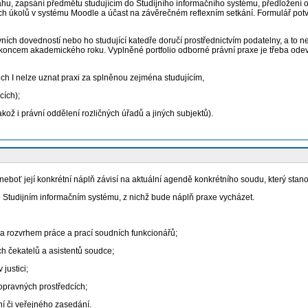
, zapsání předmětu studujícím do Studijního informačního systému, předložení o
ch úkolů v systému Moodle a účast na závěrečném reflexním setkání. Formulář potv
ch dovedností nebo ho studující katedře doručí prostřednictvím podatelny, a to ne
koncem akademického roku. Vyplněné portfolio odborné právní praxe je třeba odev
I nelze uznat praxi za splněnou zejména studujícím,
cích);
kož i právní oddělení rozličných úřadů a jiných subjektů).
oť její konkrétní náplň závisí na aktuální agendě konkrétního soudu, který stano
 Studijním informačním systému, z nichž bude náplň praxe vycházet.
a rozvrhem práce a prací soudních funkcionářů;
h čekatelů a asistentů soudce;
justici;
opravných prostředcích;
í či veřejného zasedání.