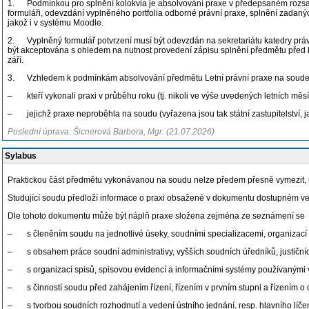
1. Podmínkou pro splnění kolokvia je absolvování praxe v předepsaném rozsahu
formuláři, odevzdání vyplněného portfolia odborné právní praxe, splnění zadaný
jakož i v systému Moodle.
2. Vyplněný formulář potvrzení musí být odevzdán na sekretariátu katedry právní
být akceptována s ohledem na nutnost provedení zápisu splnění předmětu před 
září.
3. Vzhledem k podmínkám absolvování předmětu Letní právní praxe na soudech 
– kteří vykonali praxi v průběhu roku (tj. nikoli ve výše uvedených letních měsí
– jejichž praxe neproběhla na soudu (vyřazena jsou tak státní zastupitelství, ja
Poslední úprava: Šicnerová Barbora, Mgr. (21.07.2026)
Sylabus
Praktickou část předmětu vykonávanou na soudu nelze předem přesně vymezit, neb
Studující soudu předloží informace o praxi obsažené v dokumentu dostupném ve
Dle tohoto dokumentu může být náplň praxe složena zejména ze seznámení se
– s členěním soudu na jednotlivé úseky, soudními specializacemi, organizací 
– s obsahem práce soudní administrativy, vyšších soudních úředníků, justičníc
– s organizací spisů, spisovou evidencí a informačními systémy používanými v 
– s činností soudu před zahájením řízení, řízením v prvním stupni a řízením o 
– s tvorbou soudních rozhodnutí a vedení ústního jednání, resp. hlavního líčen