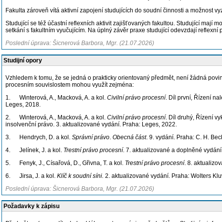
Fakulta zároveň vítá aktivní zapojení studujících do soudní činnosti a možnost 
Studující se též účastní reflexních aktivit zajišťovaných fakultou. Studující ma
setkání s fakultním vyučujícím. Na úplný závěr praxe studující odevzdají reflexn
Poslední úprava: Šicnerová Barbora, Mgr. (21.07.2026)
Studijní opory
Vzhledem k tomu, že se jedná o prakticky orientovaný předmět, není žádná povin
procesním souvislostem mohou využít zejména:
1. Winterová, A., Macková, A. a kol.
Civilní právo procesní
. Díl první, Řízení n
Leges, 2018.
2. Winterová, A., Macková, A. a kol.
Civilní právo procesní
. Díl druhý, Řízení 
insolvenční právo. 3. aktualizované vydání. Praha: Leges, 2022.
3. Hendrych, D. a kol.
Správní právo
.
Obecná část
. 9. vydání. Praha: C. H. Bec
4. Jelínek, J. a kol.
Trestní právo procesní
. 7. aktualizované a doplněné vydání
5. Fenyk, J., Císařová, D., Gřivna, T. a kol.
Trestní právo procesní
. 8. aktualiz
6. Jirsa, J. a kol.
Klíč k soudní síni.
2. aktualizované vydání. Praha: Wolters Kl
Poslední úprava: Šicnerová Barbora, Mgr. (21.07.2026)
Požadavky k zápisu